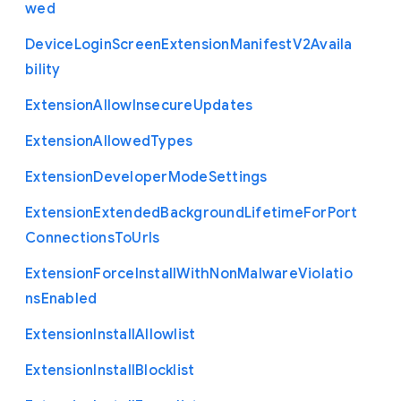
wed
Device
Login
Screen
Extension
Manifest
V2
Availa
bility
Extension
Allow
Insecure
Updates
Extension
Allowed
Types
Extension
Developer
Mode
Settings
Extension
Extended
Background
Lifetime
For
Port
Connections
To
Urls
Extension
Force
Install
With
Non
Malware
Violatio
ns
Enabled
Extension
Install
Allowlist
Extension
Install
Blocklist