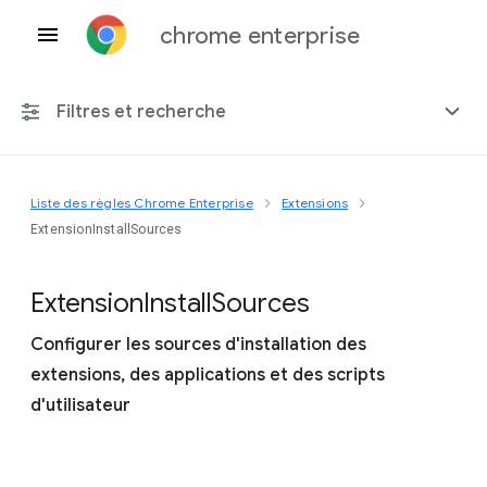
chrome enterprise
Filtres et recherche
Liste des règles Chrome Enterprise
Extensions
Toute plate-forme
ExtensionInstallSources
Chrome 151
Extension
Install
Sources
Configurer les sources d'installation des
extensions, des applications et des scripts
Inclure les règles obsolètes
d'utilisateur