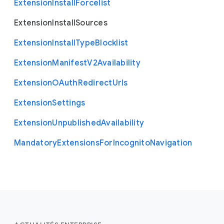
Extension
Install
Forcelist
Extension
Install
Sources
Extension
Install
Type
Blocklist
Extension
Manifest
V2
Availability
Extension
O
Auth
Redirect
Urls
Extension
Settings
Extension
Unpublished
Availability
Mandatory
Extensions
For
Incognito
Navigation