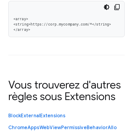
<array>

<string>https://corp.mycompany.com/*</string>

</array>
Vous trouverez d'autres
règles sous
Extensions
Block
External
Extensions
Chrome
Apps
Web
View
Permissive
Behavior
Allo