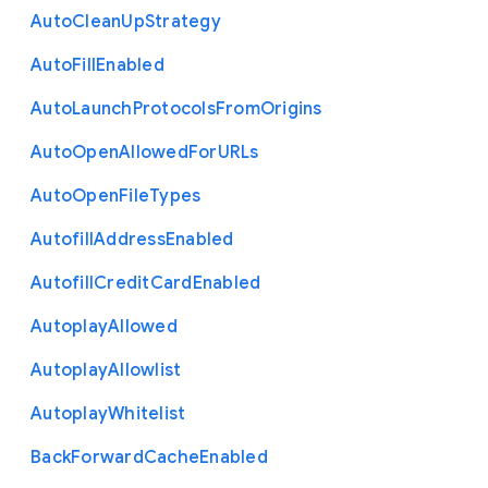
Auto
Clean
Up
Strategy
Auto
Fill
Enabled
Auto
Launch
Protocols
From
Origins
Auto
Open
Allowed
For
U
R
Ls
Auto
Open
File
Types
Autofill
Address
Enabled
Autofill
Credit
Card
Enabled
Autoplay
Allowed
Autoplay
Allowlist
Autoplay
Whitelist
Back
Forward
Cache
Enabled