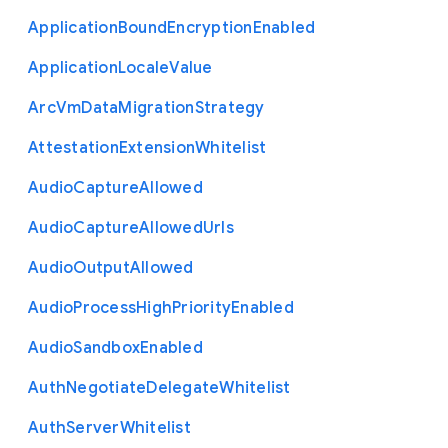
Application
Bound
Encryption
Enabled
Application
Locale
Value
Arc
Vm
Data
Migration
Strategy
Attestation
Extension
Whitelist
Audio
Capture
Allowed
Audio
Capture
Allowed
Urls
Audio
Output
Allowed
Audio
Process
High
Priority
Enabled
Audio
Sandbox
Enabled
Auth
Negotiate
Delegate
Whitelist
Auth
Server
Whitelist