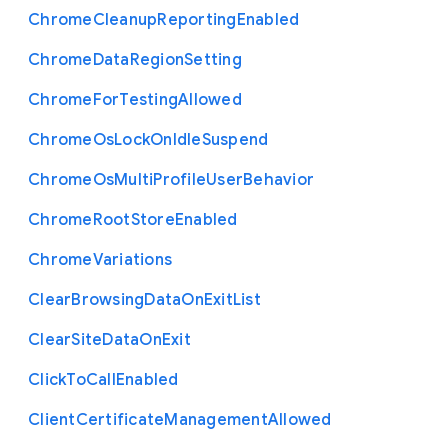
Chrome
Cleanup
Reporting
Enabled
Chrome
Data
Region
Setting
Chrome
For
Testing
Allowed
Chrome
Os
Lock
On
Idle
Suspend
Chrome
Os
Multi
Profile
User
Behavior
Chrome
Root
Store
Enabled
Chrome
Variations
Clear
Browsing
Data
On
Exit
List
Clear
Site
Data
On
Exit
Click
To
Call
Enabled
Client
Certificate
Management
Allowed