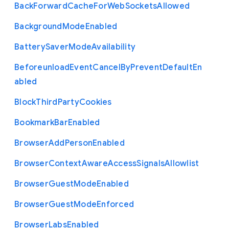
Back
Forward
Cache
For
Web
Sockets
Allowed
Background
Mode
Enabled
Battery
Saver
Mode
Availability
Beforeunload
Event
Cancel
By
Prevent
Default
En
abled
Block
Third
Party
Cookies
Bookmark
Bar
Enabled
Browser
Add
Person
Enabled
Browser
Context
Aware
Access
Signals
Allowlist
Browser
Guest
Mode
Enabled
Browser
Guest
Mode
Enforced
Browser
Labs
Enabled