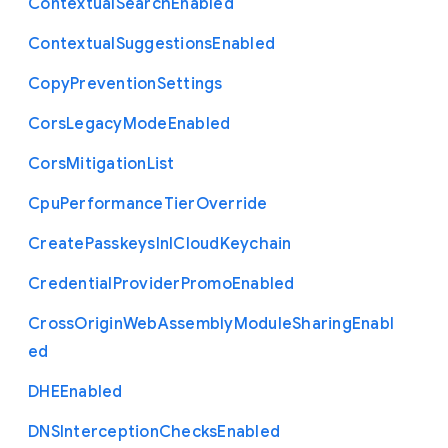
Contextual
Search
Enabled
Contextual
Suggestions
Enabled
Copy
Prevention
Settings
Cors
Legacy
Mode
Enabled
Cors
Mitigation
List
Cpu
Performance
Tier
Override
Create
Passkeys
In
I
Cloud
Keychain
Credential
Provider
Promo
Enabled
Cross
Origin
Web
Assembly
Module
Sharing
Enabl
ed
D
H
E
Enabled
D
N
S
Interception
Checks
Enabled