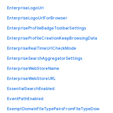
Enterprise
Logo
Url
Enterprise
Logo
Url
For
Browser
Enterprise
Profile
Badge
Toolbar
Settings
Enterprise
Profile
Creation
Keep
Browsing
Data
Enterprise
Real
Time
Url
Check
Mode
Enterprise
Search
Aggregator
Settings
Enterprise
Web
Store
Name
Enterprise
Web
Store
U
R
L
Essential
Search
Enabled
Event
Path
Enabled
Exempt
Domain
File
Type
Pairs
From
File
Type
Dow