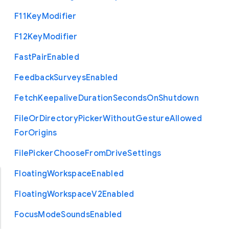
F11
Key
Modifier
F12
Key
Modifier
Fast
Pair
Enabled
Feedback
Surveys
Enabled
Fetch
Keepalive
Duration
Seconds
On
Shutdown
File
Or
Directory
Picker
Without
Gesture
Allowed
For
Origins
File
Picker
Choose
From
Drive
Settings
Floating
Workspace
Enabled
Floating
Workspace
V2
Enabled
Focus
Mode
Sounds
Enabled