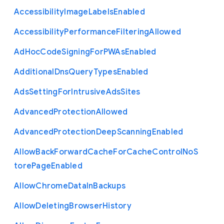
Accessibility
Image
Labels
Enabled
Accessibility
Performance
Filtering
Allowed
Ad
Hoc
Code
Signing
For
P
W
As
Enabled
Additional
Dns
Query
Types
Enabled
Ads
Setting
For
Intrusive
Ads
Sites
Advanced
Protection
Allowed
Advanced
Protection
Deep
Scanning
Enabled
Allow
Back
Forward
Cache
For
Cache
Control
No
S
tore
Page
Enabled
Allow
Chrome
Data
In
Backups
Allow
Deleting
Browser
History