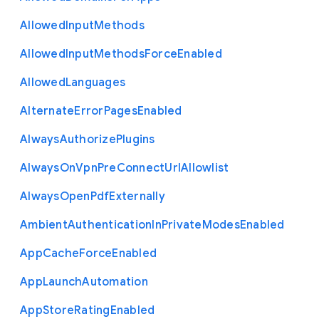
Allowed
Input
Methods
Allowed
Input
Methods
Force
Enabled
Allowed
Languages
Alternate
Error
Pages
Enabled
Always
Authorize
Plugins
Always
On
Vpn
Pre
Connect
Url
Allowlist
Always
Open
Pdf
Externally
Ambient
Authentication
In
Private
Modes
Enabled
App
Cache
Force
Enabled
App
Launch
Automation
App
Store
Rating
Enabled