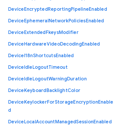
Device
Encrypted
Reporting
Pipeline
Enabled
Device
Ephemeral
Network
Policies
Enabled
Device
Extended
Fkeys
Modifier
Device
Hardware
Video
Decoding
Enabled
Device
I18n
Shortcuts
Enabled
Device
Idle
Logout
Timeout
Device
Idle
Logout
Warning
Duration
Device
Keyboard
Backlight
Color
Device
Keylocker
For
Storage
Encryption
Enable
d
Device
Local
Account
Managed
Session
Enabled