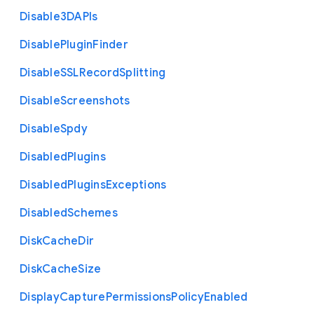
Disable3
D
A
P
Is
Disable
Plugin
Finder
Disable
S
S
L
Record
Splitting
Disable
Screenshots
Disable
Spdy
Disabled
Plugins
Disabled
Plugins
Exceptions
Disabled
Schemes
Disk
Cache
Dir
Disk
Cache
Size
Display
Capture
Permissions
Policy
Enabled