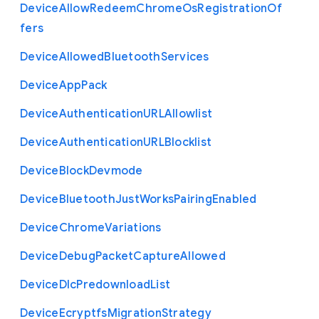
Device
Allow
Redeem
Chrome
Os
Registration
Of
fers
Device
Allowed
Bluetooth
Services
Device
App
Pack
Device
Authentication
U
R
L
Allowlist
Device
Authentication
U
R
L
Blocklist
Device
Block
Devmode
Device
Bluetooth
Just
Works
Pairing
Enabled
Device
Chrome
Variations
Device
Debug
Packet
Capture
Allowed
Device
Dlc
Predownload
List
Device
Ecryptfs
Migration
Strategy