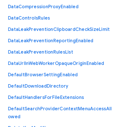
Data
Compression
Proxy
Enabled
Data
Controls
Rules
Data
Leak
Prevention
Clipboard
Check
Size
Limit
Data
Leak
Prevention
Reporting
Enabled
Data
Leak
Prevention
Rules
List
Data
Url
In
Web
Worker
Opaque
Origin
Enabled
Default
Browser
Setting
Enabled
Default
Download
Directory
Default
Handlers
For
File
Extensions
Default
Search
Provider
Context
Menu
Access
All
owed