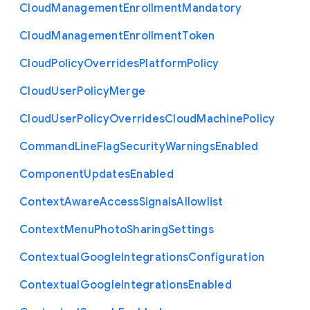
Cloud
Management
Enrollment
Mandatory
Cloud
Management
Enrollment
Token
Cloud
Policy
Overrides
Platform
Policy
Cloud
User
Policy
Merge
Cloud
User
Policy
Overrides
Cloud
Machine
Policy
Command
Line
Flag
Security
Warnings
Enabled
Component
Updates
Enabled
Context
Aware
Access
Signals
Allowlist
Context
Menu
Photo
Sharing
Settings
Contextual
Google
Integrations
Configuration
Contextual
Google
Integrations
Enabled