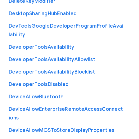
Delete
Key
Modifier
Desktop
Sharing
Hub
Enabled
Dev
Tools
Google
Developer
Program
Profile
Avai
lability
Developer
Tools
Availability
Developer
Tools
Availability
Allowlist
Developer
Tools
Availability
Blocklist
Developer
Tools
Disabled
Device
Allow
Bluetooth
Device
Allow
Enterprise
Remote
Access
Connect
ions
Device
Allow
M
G
S
To
Store
Display
Properties