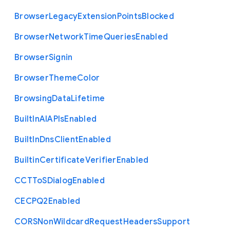
Browser
Legacy
Extension
Points
Blocked
Browser
Network
Time
Queries
Enabled
Browser
Signin
Browser
Theme
Color
Browsing
Data
Lifetime
Built
In
A
I
A
P
Is
Enabled
Built
In
Dns
Client
Enabled
Builtin
Certificate
Verifier
Enabled
C
C
T
To
S
Dialog
Enabled
C
E
C
P
Q2
Enabled
C
O
R
S
Non
Wildcard
Request
Headers
Support