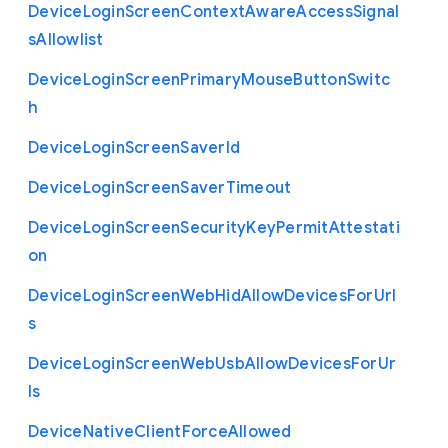
Device
Login
Screen
Context
Aware
Access
Signal
s
Allowlist
Device
Login
Screen
Primary
Mouse
Button
Switc
h
Device
Login
Screen
Saver
Id
Device
Login
Screen
Saver
Timeout
Device
Login
Screen
Security
Key
Permit
Attestati
on
Device
Login
Screen
Web
Hid
Allow
Devices
For
Url
s
Device
Login
Screen
Web
Usb
Allow
Devices
For
Ur
ls
Device
Native
Client
Force
Allowed