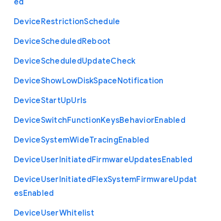
ed
Device
Restriction
Schedule
Device
Scheduled
Reboot
Device
Scheduled
Update
Check
Device
Show
Low
Disk
Space
Notification
Device
Start
Up
Urls
Device
Switch
Function
Keys
Behavior
Enabled
Device
System
Wide
Tracing
Enabled
Device
User
Initiated
Firmware
Updates
Enabled
Device
User
Initiated
Flex
System
Firmware
Updat
es
Enabled
Device
User
Whitelist