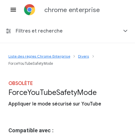
chrome enterprise
Filtres et recherche
Liste des règles Chrome Enterprise
Divers
Toute plate-forme
ForceYouTubeSafetyMode
Chrome 151
OBSOLÈTE
Force
You
Tube
Safety
Mode
Appliquer le mode sécurisé sur YouTube
Inclure les règles obsolètes
Compatible avec :