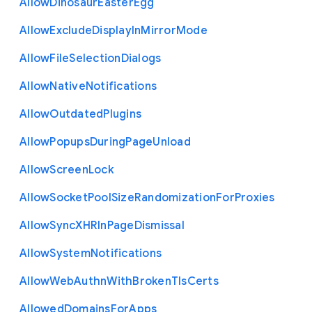
Allow
Dinosaur
Easter
Egg
Allow
Exclude
Display
In
Mirror
Mode
Allow
File
Selection
Dialogs
Allow
Native
Notifications
Allow
Outdated
Plugins
Allow
Popups
During
Page
Unload
Allow
Screen
Lock
Allow
Socket
Pool
Size
Randomization
For
Proxies
Allow
Sync
X
H
R
In
Page
Dismissal
Allow
System
Notifications
Allow
Web
Authn
With
Broken
Tls
Certs
Allowed
Domains
For
Apps