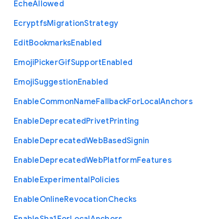
Eche
Allowed
Ecryptfs
Migration
Strategy
Edit
Bookmarks
Enabled
Emoji
Picker
Gif
Support
Enabled
Emoji
Suggestion
Enabled
Enable
Common
Name
Fallback
For
Local
Anchors
Enable
Deprecated
Privet
Printing
Enable
Deprecated
Web
Based
Signin
Enable
Deprecated
Web
Platform
Features
Enable
Experimental
Policies
Enable
Online
Revocation
Checks