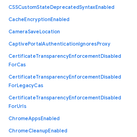
C
S
S
Custom
State
Deprecated
Syntax
Enabled
Cache
Encryption
Enabled
Camera
Save
Location
Captive
Portal
Authentication
Ignores
Proxy
Certificate
Transparency
Enforcement
Disabled
For
Cas
Certificate
Transparency
Enforcement
Disabled
For
Legacy
Cas
Certificate
Transparency
Enforcement
Disabled
For
Urls
Chrome
Apps
Enabled
Chrome
Cleanup
Enabled