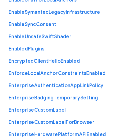
Enable
Sha1
For
Local
Anchors
Enable
Symantec
Legacy
Infrastructure
Enable
Sync
Consent
Enable
Unsafe
Swift
Shader
Enabled
Plugins
Encrypted
Client
Hello
Enabled
Enforce
Local
Anchor
Constraints
Enabled
Enterprise
Authentication
App
Link
Policy
Enterprise
Badging
Temporary
Setting
Enterprise
Custom
Label
Enterprise
Custom
Label
For
Browser
Enterprise
Hardware
Platform
A
P
I
Enabled