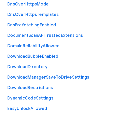
Dns
Over
Https
Mode
Dns
Over
Https
Templates
Dns
Prefetching
Enabled
Document
Scan
A
P
I
Trusted
Extensions
Domain
Reliability
Allowed
Download
Bubble
Enabled
Download
Directory
Download
Manager
Save
To
Drive
Settings
Download
Restrictions
Dynamic
Code
Settings
Easy
Unlock
Allowed