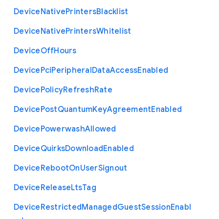
Device
Native
Printers
Blacklist
Device
Native
Printers
Whitelist
Device
Off
Hours
Device
Pci
Peripheral
Data
Access
Enabled
Device
Policy
Refresh
Rate
Device
Post
Quantum
Key
Agreement
Enabled
Device
Powerwash
Allowed
Device
Quirks
Download
Enabled
Device
Reboot
On
User
Signout
Device
Release
Lts
Tag
Device
Restricted
Managed
Guest
Session
Enabl