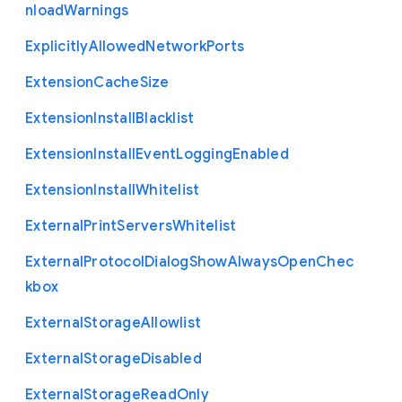
nload
Warnings
Explicitly
Allowed
Network
Ports
Extension
Cache
Size
Extension
Install
Blacklist
Extension
Install
Event
Logging
Enabled
Extension
Install
Whitelist
External
Print
Servers
Whitelist
External
Protocol
Dialog
Show
Always
Open
Chec
kbox
External
Storage
Allowlist
External
Storage
Disabled
External
Storage
Read
Only