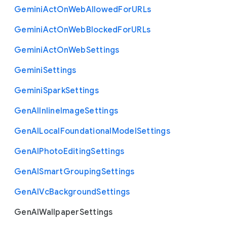
Gemini
Act
On
Web
Allowed
For
U
R
Ls
Gemini
Act
On
Web
Blocked
For
U
R
Ls
Gemini
Act
On
Web
Settings
Gemini
Settings
Gemini
Spark
Settings
Gen
A
I
Inline
Image
Settings
Gen
A
I
Local
Foundational
Model
Settings
Gen
A
I
Photo
Editing
Settings
Gen
A
I
Smart
Grouping
Settings
Gen
A
I
Vc
Background
Settings
Gen
A
I
Wallpaper
Settings