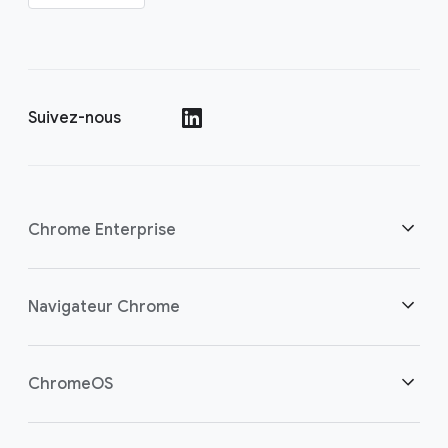
Suivez-nous
()
Chrome Enterprise
Sécurité
Navigateur Chrome
Aider les travailleurs cloud
Aperçu
ChromeOS
Investissement éclairé
Téléchargements