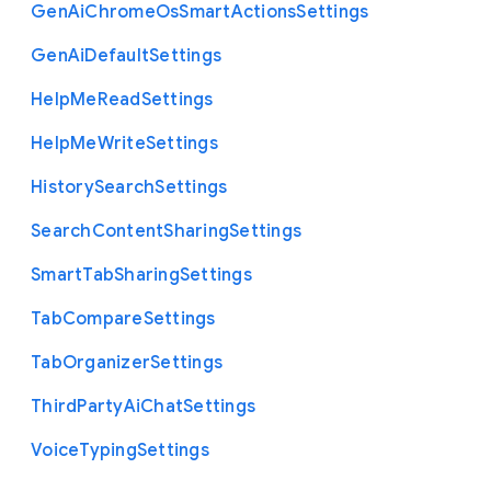
Gen
Ai
Chrome
Os
Smart
Actions
Settings
Gen
Ai
Default
Settings
Help
Me
Read
Settings
Help
Me
Write
Settings
History
Search
Settings
Search
Content
Sharing
Settings
Smart
Tab
Sharing
Settings
Tab
Compare
Settings
Tab
Organizer
Settings
Third
Party
Ai
Chat
Settings
Voice
Typing
Settings