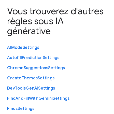
Vous trouverez d'autres
règles sous
IA
générative
A
I
Mode
Settings
Autofill
Prediction
Settings
Chrome
Suggestions
Settings
Create
Themes
Settings
Dev
Tools
Gen
Ai
Settings
Find
And
Fill
With
Gemini
Settings
Finds
Settings