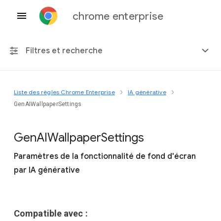
chrome enterprise
Filtres et recherche
Liste des règles Chrome Enterprise
IA générative
Toute plate-forme
GenAIWallpaperSettings
Chrome 151
Gen
A
I
Wallpaper
Settings
Paramètres de la fonctionnalité de fond d'écran
par IA générative
Inclure les règles obsolètes
Compatible avec :