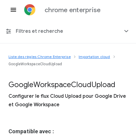
chrome enterprise
Filtres et recherche
Liste des règles Chrome Enterprise
Importation cloud
Toute plate-forme
GoogleWorkspaceCloudUpload
Chrome 151
Google
Workspace
Cloud
Upload
Configurer le flux Cloud Upload pour Google Drive
et Google Workspace
Inclure les règles obsolètes
Compatible avec :