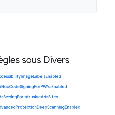
règles sous
Divers
cessibility
Image
Labels
Enabled
d
Hoc
Code
Signing
For
P
W
As
Enabled
ds
Setting
For
Intrusive
Ads
Sites
dvanced
Protection
Deep
Scanning
Enabled