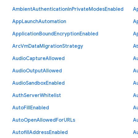
Ambient
Authentication
In
Private
Modes
Enabled
A
App
Launch
Automation
A
Application
Bound
Encryption
Enabled
Ap
Arc
Vm
Data
Migration
Strategy
At
Audio
Capture
Allowed
A
Audio
Output
Allowed
A
Audio
Sandbox
Enabled
A
Auth
Server
Whitelist
A
Auto
Fill
Enabled
A
Auto
Open
Allowed
For
U
R
Ls
A
Autofill
Address
Enabled
Au