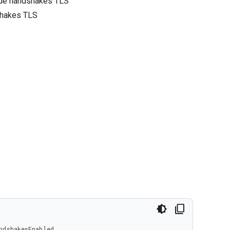
s de handshakes TLS
shakes TLS
ndshakesEnabled