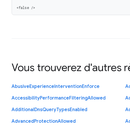
<false />
Vous trouverez d'autres 
Abusive
Experience
Intervention
Enforce
Ac
Accessibility
Performance
Filtering
Allowed
A
Additional
Dns
Query
Types
Enabled
A
Advanced
Protection
Allowed
A