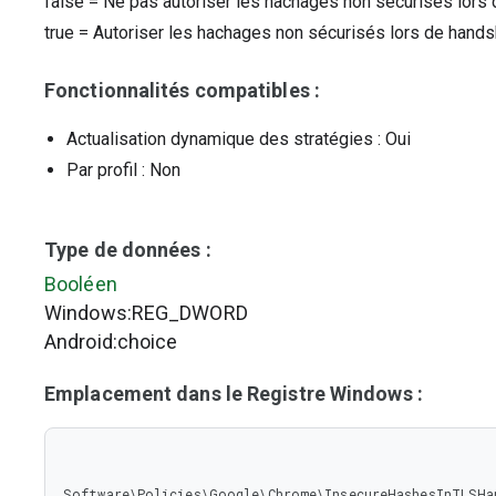
false
=
Ne pas autoriser les hachages non sécurisés lor
true
=
Autoriser les hachages non sécurisés lors de hand
Fonctionnalités compatibles :
Actualisation dynamique des stratégies
: Oui
Par profil
: Non
Type de données :
Booléen
Windows:REG_DWORD
Android:choice
Emplacement dans le Registre Windows :
Software\Policies\Google\Chrome\InsecureHashesInTLSHa