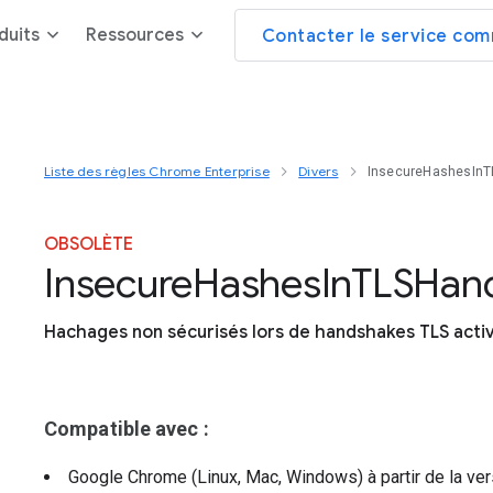
duits
Ressources
Contacter le service com
Liste des règles Chrome Enterprise
Divers
InsecureHashesIn
OBSOLÈTE
Insecure
Hashes
In
T
L
S
Han
Hachages non sécurisés lors de handshakes TLS acti
Compatible avec :
Google Chrome (Linux, Mac, Windows)
à partir de la ve