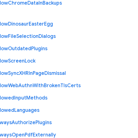
llow
Chrome
Data
In
Backups
llow
Dinosaur
Easter
Egg
llow
File
Selection
Dialogs
llow
Outdated
Plugins
llow
Screen
Lock
llow
Sync
X
H
R
In
Page
Dismissal
llow
Web
Authn
With
Broken
Tls
Certs
llowed
Input
Methods
llowed
Languages
lways
Authorize
Plugins
lways
Open
Pdf
Externally