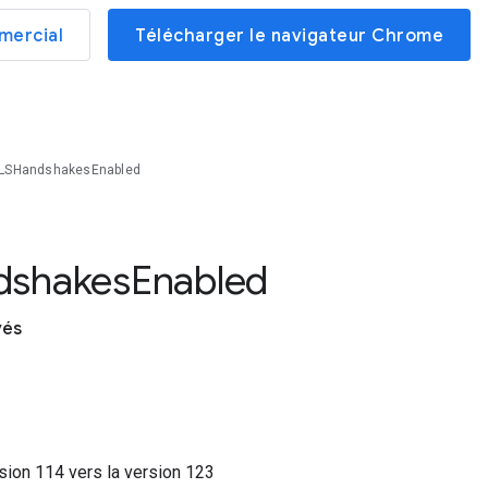
mercial
Télécharger le navigateur Chrome
TLSHandshakesEnabled
dshakes
Enabled
vés
rsion
114
vers la version
123