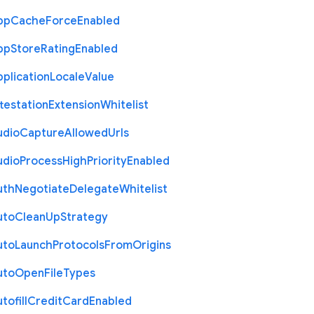
pp
Cache
Force
Enabled
pp
Store
Rating
Enabled
plication
Locale
Value
testation
Extension
Whitelist
udio
Capture
Allowed
Urls
udio
Process
High
Priority
Enabled
uth
Negotiate
Delegate
Whitelist
uto
Clean
Up
Strategy
uto
Launch
Protocols
From
Origins
uto
Open
File
Types
tofill
Credit
Card
Enabled