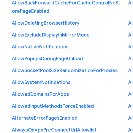
Allow
Back
Forward
Cache
For
Cache
Control
No
St
A
ore
Page
Enabled
Allow
Deleting
Browser
History
A
Allow
Exclude
Display
In
Mirror
Mode
A
Allow
Native
Notifications
A
Allow
Popups
During
Page
Unload
A
Allow
Socket
Pool
Size
Randomization
For
Proxies
A
Allow
System
Notifications
A
Allowed
Domains
For
Apps
A
Allowed
Input
Methods
Force
Enabled
A
Alternate
Error
Pages
Enabled
A
Always
On
Vpn
Pre
Connect
Url
Allowlist
A