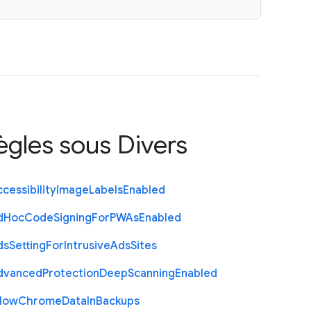
règles sous
Divers
cessibility
Image
Labels
Enabled
d
Hoc
Code
Signing
For
P
W
As
Enabled
ds
Setting
For
Intrusive
Ads
Sites
dvanced
Protection
Deep
Scanning
Enabled
llow
Chrome
Data
In
Backups