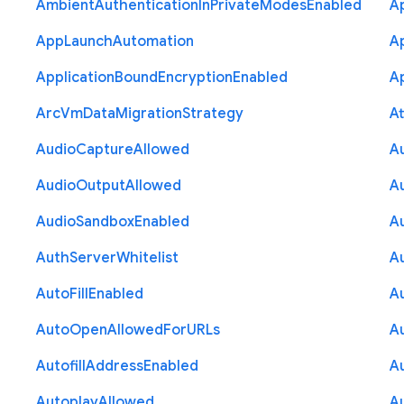
Ambient
Authentication
In
Private
Modes
Enabled
A
App
Launch
Automation
A
Application
Bound
Encryption
Enabled
Ap
Arc
Vm
Data
Migration
Strategy
At
Audio
Capture
Allowed
A
Audio
Output
Allowed
A
Audio
Sandbox
Enabled
A
Auth
Server
Whitelist
A
Auto
Fill
Enabled
A
Auto
Open
Allowed
For
U
R
Ls
A
Autofill
Address
Enabled
Au
Autoplay
Allowed
A