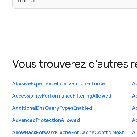
<true />
Vous trouverez d'autres 
Abusive
Experience
Intervention
Enforce
Ac
Accessibility
Performance
Filtering
Allowed
A
Additional
Dns
Query
Types
Enabled
A
Advanced
Protection
Allowed
A
Allow
Back
Forward
Cache
For
Cache
Control
No
St
A