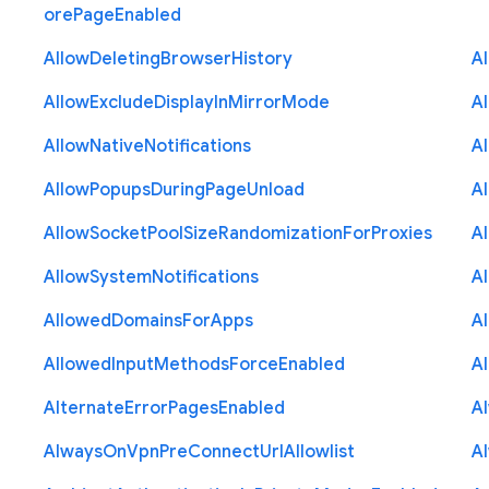
ore
Page
Enabled
Allow
Deleting
Browser
History
A
Allow
Exclude
Display
In
Mirror
Mode
A
Allow
Native
Notifications
A
Allow
Popups
During
Page
Unload
A
Allow
Socket
Pool
Size
Randomization
For
Proxies
A
Allow
System
Notifications
A
Allowed
Domains
For
Apps
A
Allowed
Input
Methods
Force
Enabled
A
Alternate
Error
Pages
Enabled
A
Always
On
Vpn
Pre
Connect
Url
Allowlist
A