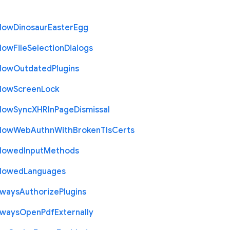
llow
Dinosaur
Easter
Egg
llow
File
Selection
Dialogs
llow
Outdated
Plugins
llow
Screen
Lock
llow
Sync
X
H
R
In
Page
Dismissal
llow
Web
Authn
With
Broken
Tls
Certs
llowed
Input
Methods
llowed
Languages
lways
Authorize
Plugins
lways
Open
Pdf
Externally