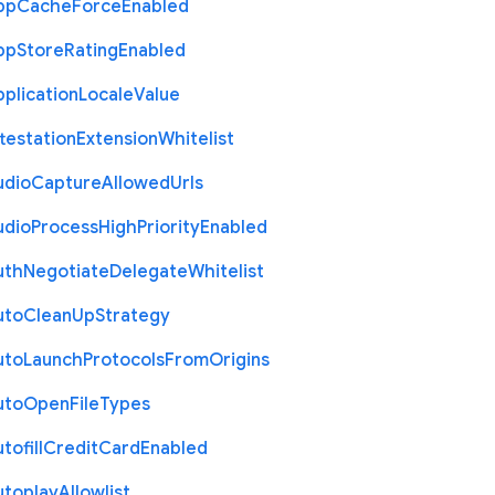
pp
Cache
Force
Enabled
pp
Store
Rating
Enabled
plication
Locale
Value
testation
Extension
Whitelist
udio
Capture
Allowed
Urls
udio
Process
High
Priority
Enabled
uth
Negotiate
Delegate
Whitelist
uto
Clean
Up
Strategy
uto
Launch
Protocols
From
Origins
uto
Open
File
Types
tofill
Credit
Card
Enabled
utoplay
Allowlist