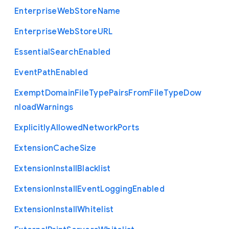
Enterprise
Web
Store
Name
Enterprise
Web
Store
U
R
L
Essential
Search
Enabled
Event
Path
Enabled
Exempt
Domain
File
Type
Pairs
From
File
Type
Dow
nload
Warnings
Explicitly
Allowed
Network
Ports
Extension
Cache
Size
Extension
Install
Blacklist
Extension
Install
Event
Logging
Enabled
Extension
Install
Whitelist