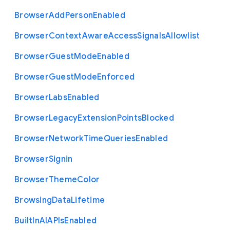
Browser
Add
Person
Enabled
Browser
Context
Aware
Access
Signals
Allowlist
Browser
Guest
Mode
Enabled
Browser
Guest
Mode
Enforced
Browser
Labs
Enabled
Browser
Legacy
Extension
Points
Blocked
Browser
Network
Time
Queries
Enabled
Browser
Signin
Browser
Theme
Color
Browsing
Data
Lifetime
Built
In
A
I
A
P
Is
Enabled