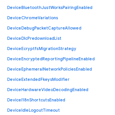
Device
Bluetooth
Just
Works
Pairing
Enabled
Device
Chrome
Variations
Device
Debug
Packet
Capture
Allowed
Device
Dlc
Predownload
List
Device
Ecryptfs
Migration
Strategy
Device
Encrypted
Reporting
Pipeline
Enabled
Device
Ephemeral
Network
Policies
Enabled
Device
Extended
Fkeys
Modifier
Device
Hardware
Video
Decoding
Enabled
Device
I18n
Shortcuts
Enabled
Device
Idle
Logout
Timeout