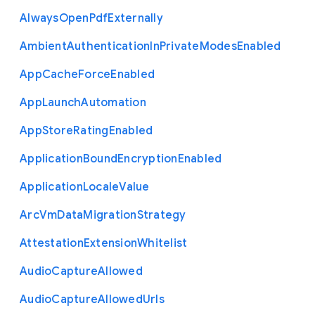
Always
Open
Pdf
Externally
Ambient
Authentication
In
Private
Modes
Enabled
App
Cache
Force
Enabled
App
Launch
Automation
App
Store
Rating
Enabled
Application
Bound
Encryption
Enabled
Application
Locale
Value
Arc
Vm
Data
Migration
Strategy
Attestation
Extension
Whitelist
Audio
Capture
Allowed
Audio
Capture
Allowed
Urls