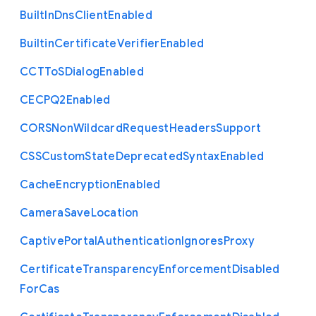
Built
In
Dns
Client
Enabled
Builtin
Certificate
Verifier
Enabled
C
C
T
To
S
Dialog
Enabled
C
E
C
P
Q2
Enabled
C
O
R
S
Non
Wildcard
Request
Headers
Support
C
S
S
Custom
State
Deprecated
Syntax
Enabled
Cache
Encryption
Enabled
Camera
Save
Location
Captive
Portal
Authentication
Ignores
Proxy
Certificate
Transparency
Enforcement
Disabled
For
Cas