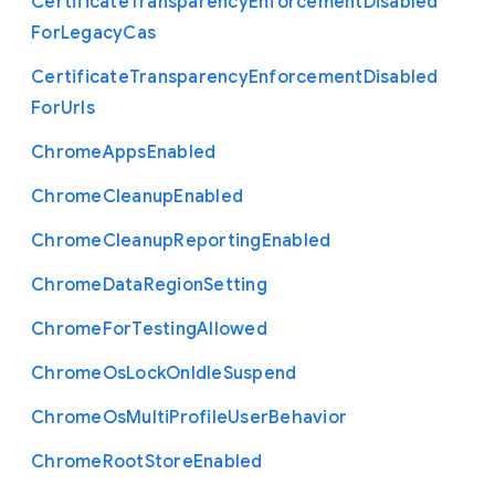
Certificate
Transparency
Enforcement
Disabled
For
Legacy
Cas
Certificate
Transparency
Enforcement
Disabled
For
Urls
Chrome
Apps
Enabled
Chrome
Cleanup
Enabled
Chrome
Cleanup
Reporting
Enabled
Chrome
Data
Region
Setting
Chrome
For
Testing
Allowed
Chrome
Os
Lock
On
Idle
Suspend
Chrome
Os
Multi
Profile
User
Behavior
Chrome
Root
Store
Enabled