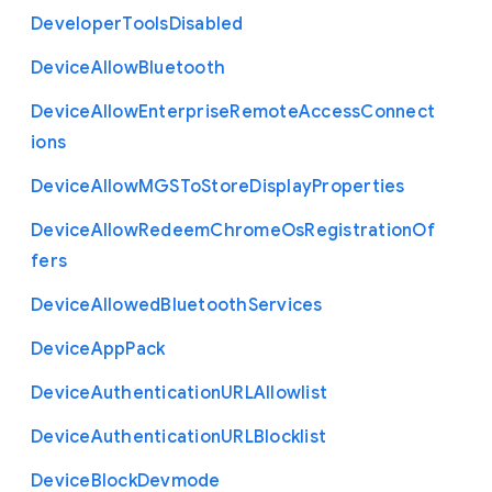
Developer
Tools
Disabled
Device
Allow
Bluetooth
Device
Allow
Enterprise
Remote
Access
Connect
ions
Device
Allow
M
G
S
To
Store
Display
Properties
Device
Allow
Redeem
Chrome
Os
Registration
Of
fers
Device
Allowed
Bluetooth
Services
Device
App
Pack
Device
Authentication
U
R
L
Allowlist
Device
Authentication
U
R
L
Blocklist
Device
Block
Devmode