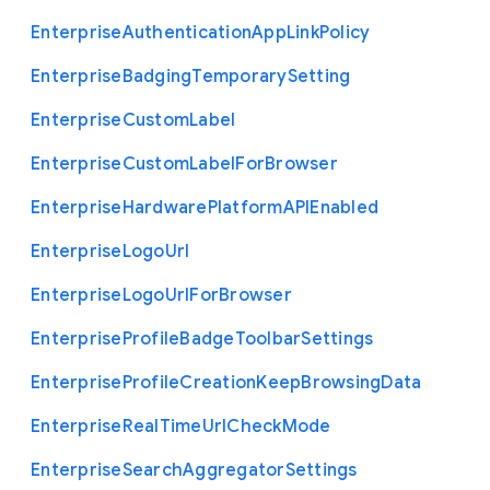
Enterprise
Authentication
App
Link
Policy
Enterprise
Badging
Temporary
Setting
Enterprise
Custom
Label
Enterprise
Custom
Label
For
Browser
Enterprise
Hardware
Platform
A
P
I
Enabled
Enterprise
Logo
Url
Enterprise
Logo
Url
For
Browser
Enterprise
Profile
Badge
Toolbar
Settings
Enterprise
Profile
Creation
Keep
Browsing
Data
Enterprise
Real
Time
Url
Check
Mode
Enterprise
Search
Aggregator
Settings