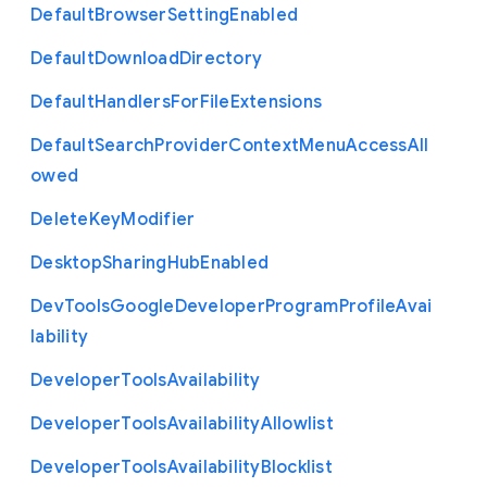
Default
Browser
Setting
Enabled
Default
Download
Directory
Default
Handlers
For
File
Extensions
Default
Search
Provider
Context
Menu
Access
All
owed
Delete
Key
Modifier
Desktop
Sharing
Hub
Enabled
Dev
Tools
Google
Developer
Program
Profile
Avai
lability
Developer
Tools
Availability
Developer
Tools
Availability
Allowlist
Developer
Tools
Availability
Blocklist