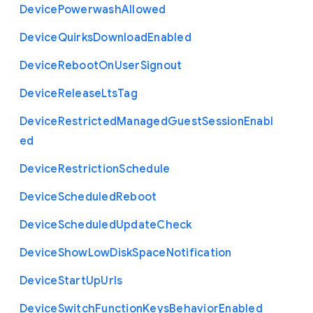
Device
Powerwash
Allowed
Device
Quirks
Download
Enabled
Device
Reboot
On
User
Signout
Device
Release
Lts
Tag
Device
Restricted
Managed
Guest
Session
Enabl
ed
Device
Restriction
Schedule
Device
Scheduled
Reboot
Device
Scheduled
Update
Check
Device
Show
Low
Disk
Space
Notification
Device
Start
Up
Urls
Device
Switch
Function
Keys
Behavior
Enabled