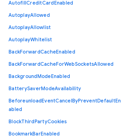
Autofill
Credit
Card
Enabled
Autoplay
Allowed
Autoplay
Allowlist
Autoplay
Whitelist
Back
Forward
Cache
Enabled
Back
Forward
Cache
For
Web
Sockets
Allowed
Background
Mode
Enabled
Battery
Saver
Mode
Availability
Beforeunload
Event
Cancel
By
Prevent
Default
En
abled
Block
Third
Party
Cookies
Bookmark
Bar
Enabled