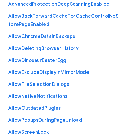
Advanced
Protection
Deep
Scanning
Enabled
Allow
Back
Forward
Cache
For
Cache
Control
No
S
tore
Page
Enabled
Allow
Chrome
Data
In
Backups
Allow
Deleting
Browser
History
Allow
Dinosaur
Easter
Egg
Allow
Exclude
Display
In
Mirror
Mode
Allow
File
Selection
Dialogs
Allow
Native
Notifications
Allow
Outdated
Plugins
Allow
Popups
During
Page
Unload
Allow
Screen
Lock