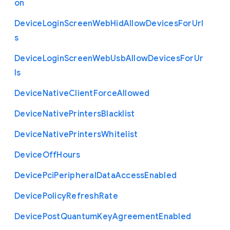
on
Device
Login
Screen
Web
Hid
Allow
Devices
For
Url
s
Device
Login
Screen
Web
Usb
Allow
Devices
For
Ur
ls
Device
Native
Client
Force
Allowed
Device
Native
Printers
Blacklist
Device
Native
Printers
Whitelist
Device
Off
Hours
Device
Pci
Peripheral
Data
Access
Enabled
Device
Policy
Refresh
Rate
Device
Post
Quantum
Key
Agreement
Enabled