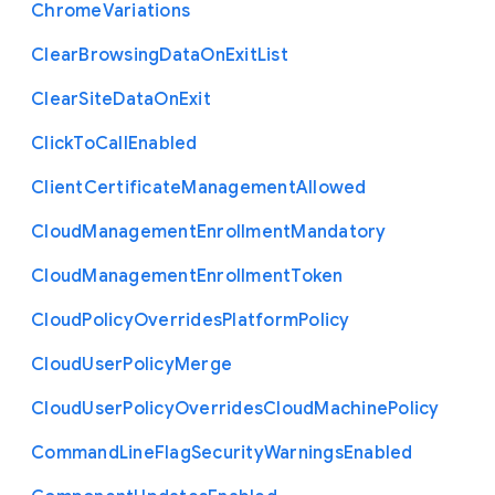
Chrome
Variations
Clear
Browsing
Data
On
Exit
List
Clear
Site
Data
On
Exit
Click
To
Call
Enabled
Client
Certificate
Management
Allowed
Cloud
Management
Enrollment
Mandatory
Cloud
Management
Enrollment
Token
Cloud
Policy
Overrides
Platform
Policy
Cloud
User
Policy
Merge
Cloud
User
Policy
Overrides
Cloud
Machine
Policy
Command
Line
Flag
Security
Warnings
Enabled