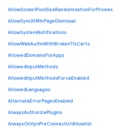
Allow
Socket
Pool
Size
Randomization
For
Proxies
Allow
Sync
X
H
R
In
Page
Dismissal
Allow
System
Notifications
Allow
Web
Authn
With
Broken
Tls
Certs
Allowed
Domains
For
Apps
Allowed
Input
Methods
Allowed
Input
Methods
Force
Enabled
Allowed
Languages
Alternate
Error
Pages
Enabled
Always
Authorize
Plugins
Always
On
Vpn
Pre
Connect
Url
Allowlist