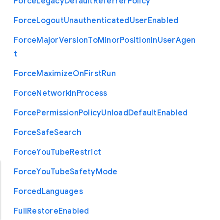
Force
Legacy
Default
Referrer
Policy
Force
Logout
Unauthenticated
User
Enabled
Force
Major
Version
To
Minor
Position
In
User
Agen
t
Force
Maximize
On
First
Run
Force
Network
In
Process
Force
Permission
Policy
Unload
Default
Enabled
Force
Safe
Search
Force
You
Tube
Restrict
Force
You
Tube
Safety
Mode
Forced
Languages
Full
Restore
Enabled