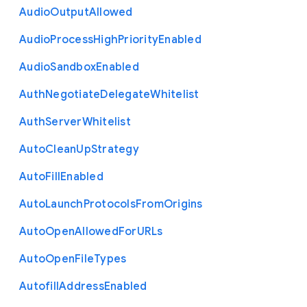
Audio
Output
Allowed
Audio
Process
High
Priority
Enabled
Audio
Sandbox
Enabled
Auth
Negotiate
Delegate
Whitelist
Auth
Server
Whitelist
Auto
Clean
Up
Strategy
Auto
Fill
Enabled
Auto
Launch
Protocols
From
Origins
Auto
Open
Allowed
For
U
R
Ls
Auto
Open
File
Types
Autofill
Address
Enabled