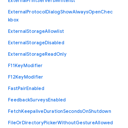
External
Print
Servers
Whitelist
External
Protocol
Dialog
Show
Always
Open
Chec
kbox
External
Storage
Allowlist
External
Storage
Disabled
External
Storage
Read
Only
F11
Key
Modifier
F12
Key
Modifier
Fast
Pair
Enabled
Feedback
Surveys
Enabled
Fetch
Keepalive
Duration
Seconds
On
Shutdown
File
Or
Directory
Picker
Without
Gesture
Allowed