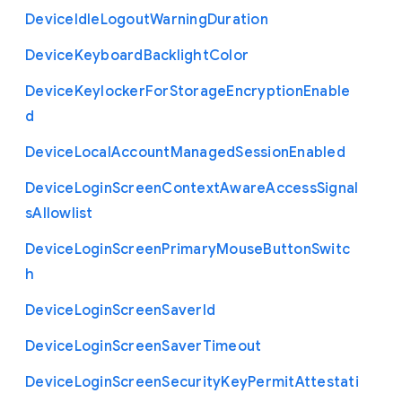
Device
Idle
Logout
Warning
Duration
Device
Keyboard
Backlight
Color
Device
Keylocker
For
Storage
Encryption
Enable
d
Device
Local
Account
Managed
Session
Enabled
Device
Login
Screen
Context
Aware
Access
Signal
s
Allowlist
Device
Login
Screen
Primary
Mouse
Button
Switc
h
Device
Login
Screen
Saver
Id
Device
Login
Screen
Saver
Timeout
Device
Login
Screen
Security
Key
Permit
Attestati