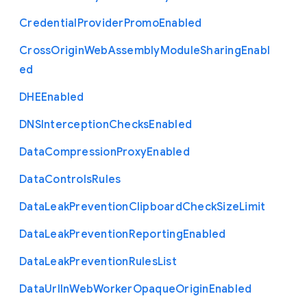
Credential
Provider
Promo
Enabled
Cross
Origin
Web
Assembly
Module
Sharing
Enabl
ed
D
H
E
Enabled
D
N
S
Interception
Checks
Enabled
Data
Compression
Proxy
Enabled
Data
Controls
Rules
Data
Leak
Prevention
Clipboard
Check
Size
Limit
Data
Leak
Prevention
Reporting
Enabled
Data
Leak
Prevention
Rules
List
Data
Url
In
Web
Worker
Opaque
Origin
Enabled