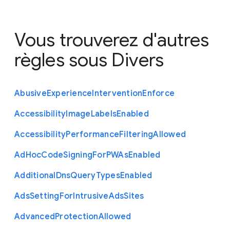
Vous trouverez d'autres
règles sous
Divers
Abusive
Experience
Intervention
Enforce
Accessibility
Image
Labels
Enabled
Accessibility
Performance
Filtering
Allowed
Ad
Hoc
Code
Signing
For
P
W
As
Enabled
Additional
Dns
Query
Types
Enabled
Ads
Setting
For
Intrusive
Ads
Sites
Advanced
Protection
Allowed