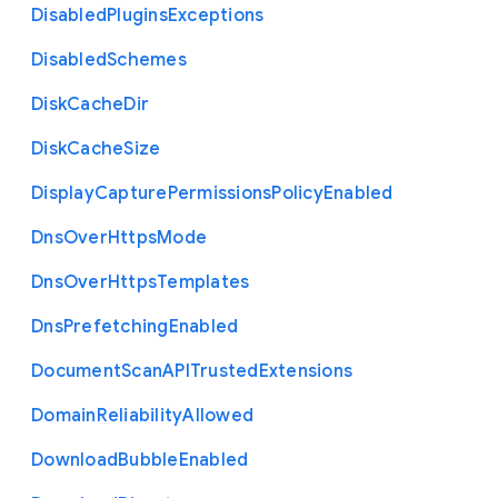
Disabled
Plugins
Exceptions
Disabled
Schemes
Disk
Cache
Dir
Disk
Cache
Size
Display
Capture
Permissions
Policy
Enabled
Dns
Over
Https
Mode
Dns
Over
Https
Templates
Dns
Prefetching
Enabled
Document
Scan
A
P
I
Trusted
Extensions
Domain
Reliability
Allowed
Download
Bubble
Enabled