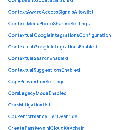
Component
Updates
Enabled
Context
Aware
Access
Signals
Allowlist
Context
Menu
Photo
Sharing
Settings
Contextual
Google
Integrations
Configuration
Contextual
Google
Integrations
Enabled
Contextual
Search
Enabled
Contextual
Suggestions
Enabled
Copy
Prevention
Settings
Cors
Legacy
Mode
Enabled
Cors
Mitigation
List
Cpu
Performance
Tier
Override
Create
Passkeys
In
I
Cloud
Keychain