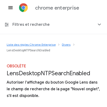
chrome enterprise
Filtres et recherche
Liste des règles Chrome Enterprise
Divers
Toute plate-forme
LensDesktopNTPSearchEnabled
Chrome 151
OBSOLÈTE
Lens
Desktop
N
T
P
Search
Enabled
Autoriser l'affichage du bouton Google Lens dans
Inclure les règles obsolètes
le champ de recherche de la page "Nouvel onglet",
s'il est disponible.