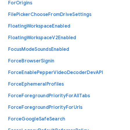
For
Origins
File
Picker
Choose
From
Drive
Settings
Floating
Workspace
Enabled
Floating
Workspace
V2
Enabled
Focus
Mode
Sounds
Enabled
Force
Browser
Signin
Force
Enable
Pepper
Video
Decoder
Dev
A
P
I
Force
Ephemeral
Profiles
Force
Foreground
Priority
For
All
Tabs
Force
Foreground
Priority
For
Urls
Force
Google
Safe
Search