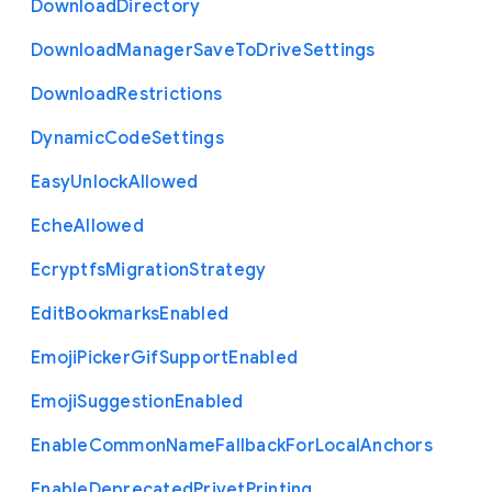
Download
Directory
Download
Manager
Save
To
Drive
Settings
Download
Restrictions
Dynamic
Code
Settings
Easy
Unlock
Allowed
Eche
Allowed
Ecryptfs
Migration
Strategy
Edit
Bookmarks
Enabled
Emoji
Picker
Gif
Support
Enabled
Emoji
Suggestion
Enabled
Enable
Common
Name
Fallback
For
Local
Anchors
Enable
Deprecated
Privet
Printing