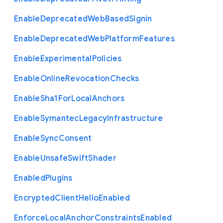
Enable
Deprecated
Web
Based
Signin
Enable
Deprecated
Web
Platform
Features
Enable
Experimental
Policies
Enable
Online
Revocation
Checks
Enable
Sha1
For
Local
Anchors
Enable
Symantec
Legacy
Infrastructure
Enable
Sync
Consent
Enable
Unsafe
Swift
Shader
Enabled
Plugins
Encrypted
Client
Hello
Enabled
Enforce
Local
Anchor
Constraints
Enabled