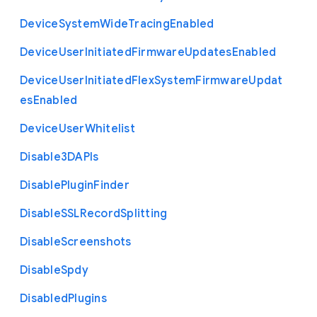
Device
System
Wide
Tracing
Enabled
Device
User
Initiated
Firmware
Updates
Enabled
Device
User
Initiated
Flex
System
Firmware
Updat
es
Enabled
Device
User
Whitelist
Disable3
D
A
P
Is
Disable
Plugin
Finder
Disable
S
S
L
Record
Splitting
Disable
Screenshots
Disable
Spdy
Disabled
Plugins