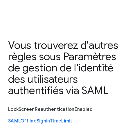
Vous trouverez d'autres
règles sous
Paramètres
de gestion de l'identité
des utilisateurs
authentifiés via SAML
Lock
Screen
Reauthentication
Enabled
S
A
M
L
Offline
Signin
Time
Limit