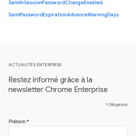
Saml
In
Session
Password
Change
Enabled
Saml
Password
Expiration
Advance
Warning
Days
ACTUALITÉS ENTERPRISE
Restez informé grâce à la
newsletter Chrome Enterprise
* Obligatoire
Prénom