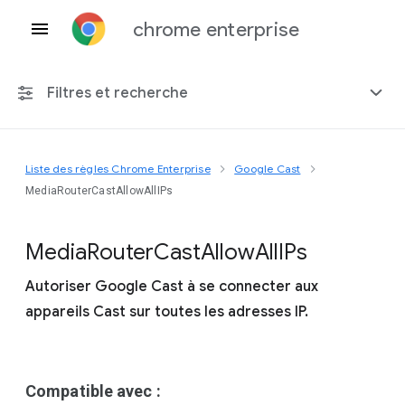
chrome enterprise
Filtres et recherche
Liste des règles Chrome Enterprise
Google Cast
Toute plate-forme
MediaRouterCastAllowAllIPs
Chrome 151
Media
Router
Cast
Allow
All
I
Ps
Autoriser Google Cast à se connecter aux
appareils Cast sur toutes les adresses IP.
Inclure les règles obsolètes
Compatible avec :