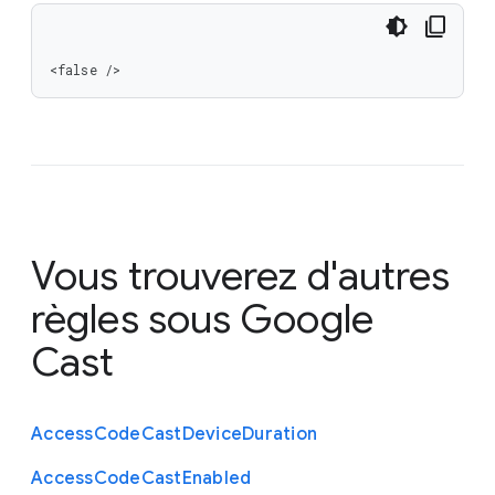
<false />
Vous trouverez d'autres
règles sous
Google
Cast
Access
Code
Cast
Device
Duration
Access
Code
Cast
Enabled