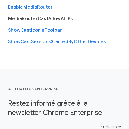
Enable
Media
Router
Media
Router
Cast
Allow
All
I
Ps
Show
Cast
Icon
In
Toolbar
Show
Cast
Sessions
Started
By
Other
Devices
ACTUALITÉS ENTERPRISE
Restez informé grâce à la
newsletter Chrome Enterprise
* Obligatoire