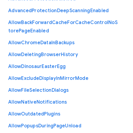
Advanced
Protection
Deep
Scanning
Enabled
Allow
Back
Forward
Cache
For
Cache
Control
No
S
tore
Page
Enabled
Allow
Chrome
Data
In
Backups
Allow
Deleting
Browser
History
Allow
Dinosaur
Easter
Egg
Allow
Exclude
Display
In
Mirror
Mode
Allow
File
Selection
Dialogs
Allow
Native
Notifications
Allow
Outdated
Plugins
Allow
Popups
During
Page
Unload