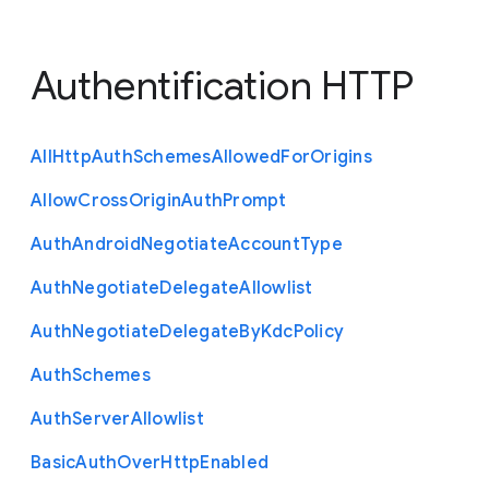
Authentification HTTP
All
Http
Auth
Schemes
Allowed
For
Origins
Allow
Cross
Origin
Auth
Prompt
Auth
Android
Negotiate
Account
Type
Auth
Negotiate
Delegate
Allowlist
Auth
Negotiate
Delegate
By
Kdc
Policy
Auth
Schemes
Auth
Server
Allowlist
Basic
Auth
Over
Http
Enabled