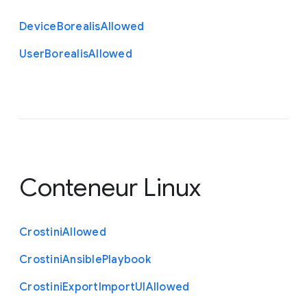
Device
Borealis
Allowed
User
Borealis
Allowed
Conteneur Linux
Crostini
Allowed
Crostini
Ansible
Playbook
Crostini
Export
Import
U
I
Allowed