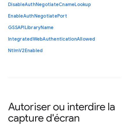
Disable
Auth
Negotiate
Cname
Lookup
Enable
Auth
Negotiate
Port
G
S
S
A
P
I
Library
Name
Integrated
Web
Authentication
Allowed
Ntlm
V2
Enabled
Autoriser ou interdire la
capture d'écran