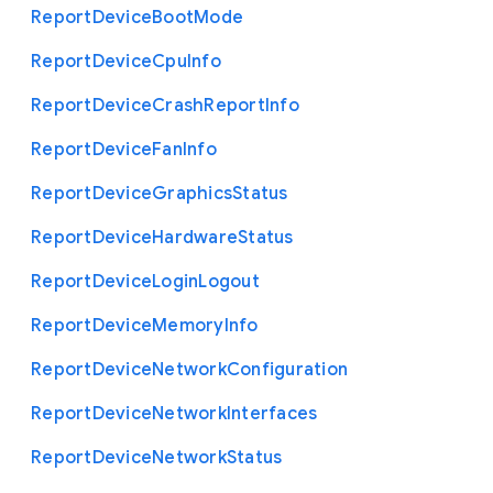
Report
Device
Boot
Mode
Report
Device
Cpu
Info
Report
Device
Crash
Report
Info
Report
Device
Fan
Info
Report
Device
Graphics
Status
Report
Device
Hardware
Status
Report
Device
Login
Logout
Report
Device
Memory
Info
Report
Device
Network
Configuration
Report
Device
Network
Interfaces
Report
Device
Network
Status