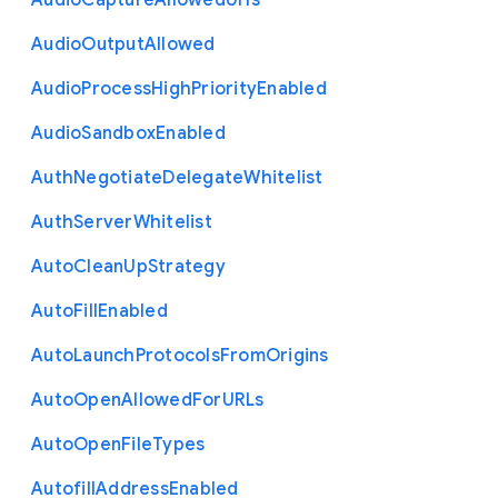
Audio
Capture
Allowed
Urls
Audio
Output
Allowed
Audio
Process
High
Priority
Enabled
Audio
Sandbox
Enabled
Auth
Negotiate
Delegate
Whitelist
Auth
Server
Whitelist
Auto
Clean
Up
Strategy
Auto
Fill
Enabled
Auto
Launch
Protocols
From
Origins
Auto
Open
Allowed
For
U
R
Ls
Auto
Open
File
Types
Autofill
Address
Enabled