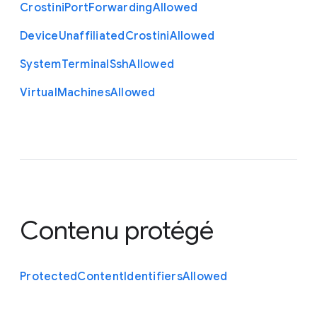
Crostini
Port
Forwarding
Allowed
Device
Unaffiliated
Crostini
Allowed
System
Terminal
Ssh
Allowed
Virtual
Machines
Allowed
Contenu protégé
Protected
Content
Identifiers
Allowed