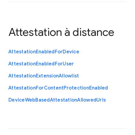
Attestation à distance
Attestation
Enabled
For
Device
Attestation
Enabled
For
User
Attestation
Extension
Allowlist
Attestation
For
Content
Protection
Enabled
Device
Web
Based
Attestation
Allowed
Urls