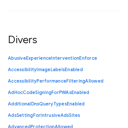
Divers
Abusive
Experience
Intervention
Enforce
Accessibility
Image
Labels
Enabled
Accessibility
Performance
Filtering
Allowed
Ad
Hoc
Code
Signing
For
P
W
As
Enabled
Additional
Dns
Query
Types
Enabled
Ads
Setting
For
Intrusive
Ads
Sites
Advanced
Protection
Allowed