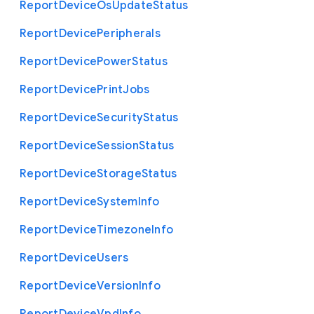
Report
Device
Os
Update
Status
Report
Device
Peripherals
Report
Device
Power
Status
Report
Device
Print
Jobs
Report
Device
Security
Status
Report
Device
Session
Status
Report
Device
Storage
Status
Report
Device
System
Info
Report
Device
Timezone
Info
Report
Device
Users
Report
Device
Version
Info