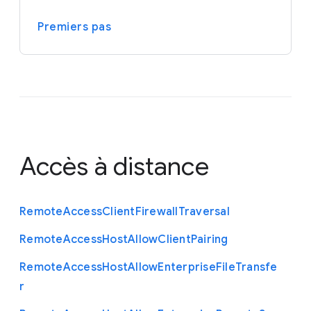
Premiers pas
Accès à distance
Remote
Access
Client
Firewall
Traversal
Remote
Access
Host
Allow
Client
Pairing
Remote
Access
Host
Allow
Enterprise
File
Transfe
r