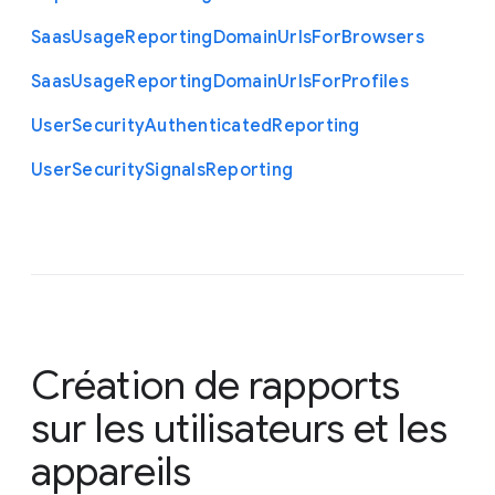
Saas
Usage
Reporting
Domain
Urls
For
Browsers
Saas
Usage
Reporting
Domain
Urls
For
Profiles
User
Security
Authenticated
Reporting
User
Security
Signals
Reporting
Création de rapports
sur les utilisateurs et les
appareils