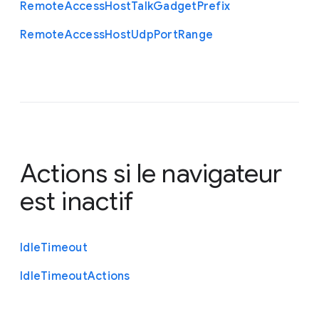
Remote
Access
Host
Talk
Gadget
Prefix
Remote
Access
Host
Udp
Port
Range
Actions si le navigateur
est inactif
Idle
Timeout
Idle
Timeout
Actions