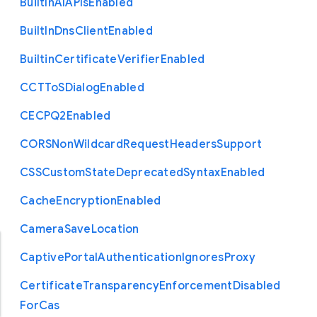
Built
In
A
I
A
P
Is
Enabled
Built
In
Dns
Client
Enabled
Builtin
Certificate
Verifier
Enabled
C
C
T
To
S
Dialog
Enabled
C
E
C
P
Q2
Enabled
C
O
R
S
Non
Wildcard
Request
Headers
Support
C
S
S
Custom
State
Deprecated
Syntax
Enabled
Cache
Encryption
Enabled
Camera
Save
Location
Captive
Portal
Authentication
Ignores
Proxy
Certificate
Transparency
Enforcement
Disabled
For
Cas