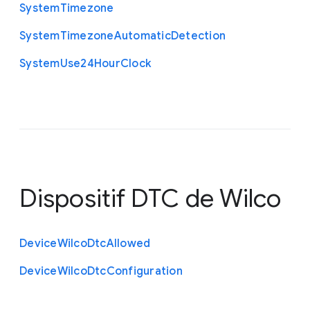
System
Timezone
System
Timezone
Automatic
Detection
System
Use24
Hour
Clock
Dispositif DTC de Wilco
Device
Wilco
Dtc
Allowed
Device
Wilco
Dtc
Configuration