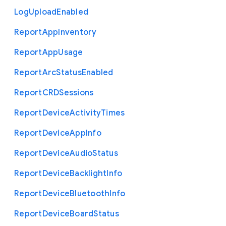
Log
Upload
Enabled
Report
App
Inventory
Report
App
Usage
Report
Arc
Status
Enabled
Report
C
R
D
Sessions
Report
Device
Activity
Times
Report
Device
App
Info
Report
Device
Audio
Status
Report
Device
Backlight
Info
Report
Device
Bluetooth
Info
Report
Device
Board
Status