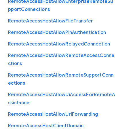
Remote
Access
Host
Allow
Enterprise
Remote
Su
pport
Connections
Remote
Access
Host
Allow
File
Transfer
Remote
Access
Host
Allow
Pin
Authentication
Remote
Access
Host
Allow
Relayed
Connection
Remote
Access
Host
Allow
Remote
Access
Conne
ctions
Remote
Access
Host
Allow
Remote
Support
Conn
ections
Remote
Access
Host
Allow
Ui
Access
For
Remote
A
ssistance
Remote
Access
Host
Allow
Url
Forwarding
Remote
Access
Host
Client
Domain