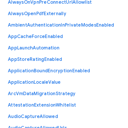
Always
On
Vpn
Pre
Connect
Url
Allowlist
Always
Open
Pdf
Externally
Ambient
Authentication
In
Private
Modes
Enabled
App
Cache
Force
Enabled
App
Launch
Automation
App
Store
Rating
Enabled
Application
Bound
Encryption
Enabled
Application
Locale
Value
Arc
Vm
Data
Migration
Strategy
Attestation
Extension
Whitelist
Audio
Capture
Allowed