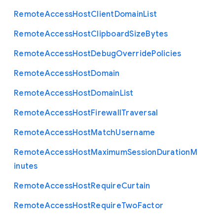
Remote
Access
Host
Client
Domain
List
Remote
Access
Host
Clipboard
Size
Bytes
Remote
Access
Host
Debug
Override
Policies
Remote
Access
Host
Domain
Remote
Access
Host
Domain
List
Remote
Access
Host
Firewall
Traversal
Remote
Access
Host
Match
Username
Remote
Access
Host
Maximum
Session
Duration
M
inutes
Remote
Access
Host
Require
Curtain
Remote
Access
Host
Require
Two
Factor