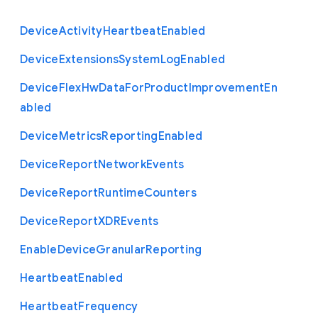
Device
Activity
Heartbeat
Enabled
Device
Extensions
System
Log
Enabled
Device
Flex
Hw
Data
For
Product
Improvement
En
abled
Device
Metrics
Reporting
Enabled
Device
Report
Network
Events
Device
Report
Runtime
Counters
Device
Report
X
D
R
Events
Enable
Device
Granular
Reporting
Heartbeat
Enabled
Heartbeat
Frequency