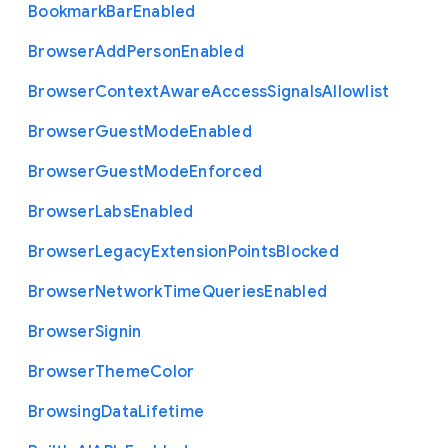
Bookmark
Bar
Enabled
Browser
Add
Person
Enabled
Browser
Context
Aware
Access
Signals
Allowlist
Browser
Guest
Mode
Enabled
Browser
Guest
Mode
Enforced
Browser
Labs
Enabled
Browser
Legacy
Extension
Points
Blocked
Browser
Network
Time
Queries
Enabled
Browser
Signin
Browser
Theme
Color
Browsing
Data
Lifetime