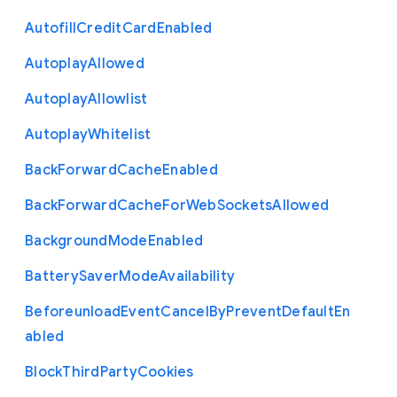
Autofill
Credit
Card
Enabled
Autoplay
Allowed
Autoplay
Allowlist
Autoplay
Whitelist
Back
Forward
Cache
Enabled
Back
Forward
Cache
For
Web
Sockets
Allowed
Background
Mode
Enabled
Battery
Saver
Mode
Availability
Beforeunload
Event
Cancel
By
Prevent
Default
En
abled
Block
Third
Party
Cookies