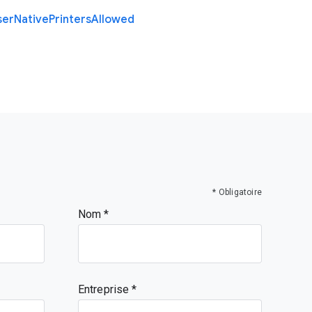
ser
Native
Printers
Allowed
* Obligatoire
Nom
Entreprise