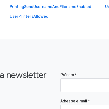
Printing
Send
Username
And
Filename
Enabled
U
User
Printers
Allowed
la newsletter
Prénom
Adresse e-mail