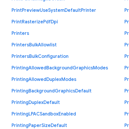
Print
Preview
Use
System
Default
Printer
Pr
Print
Rasterize
Pdf
Dpi
Pr
Printers
Pr
Printers
Bulk
Allowlist
Pr
Printers
Bulk
Configuration
Pr
Printing
Allowed
Background
Graphics
Modes
Pr
Printing
Allowed
Duplex
Modes
Pr
Printing
Background
Graphics
Default
Pr
Printing
Duplex
Default
Pr
Printing
L
P
A
C
Sandbox
Enabled
Pr
Printing
Paper
Size
Default
Pr