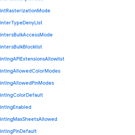
int
Rasterization
Mode
inter
Type
Deny
List
inters
Bulk
Access
Mode
inters
Bulk
Blocklist
inting
A
P
I
Extensions
Allowlist
inting
Allowed
Color
Modes
inting
Allowed
Pin
Modes
inting
Color
Default
inting
Enabled
inting
Max
Sheets
Allowed
inting
Pin
Default