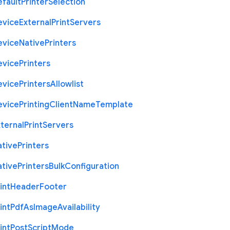
efault
Printer
Selection
evice
External
Print
Servers
evice
Native
Printers
evice
Printers
evice
Printers
Allowlist
evice
Printing
Client
Name
Template
ternal
Print
Servers
ative
Printers
ative
Printers
Bulk
Configuration
int
Header
Footer
int
Pdf
As
Image
Availability
int
Post
Script
Mode