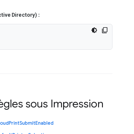
ive Directory) :
règles sous
Impression
loud
Print
Submit
Enabled