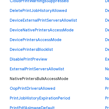
Cloud
Print
Warnings
Suppressed
D
Delete
Print
Job
History
Allowed
D
Device
External
Print
Servers
Allowlist
D
Device
Native
Printers
Access
Mode
D
Device
Printers
Access
Mode
D
Device
Printers
Blocklist
D
Disable
Print
Preview
Ex
External
Print
Servers
Allowlist
N
Native
Printers
Bulk
Access
Mode
N
Oop
Print
Drivers
Allowed
Pr
Print
Job
History
Expiration
Period
Pr
Print
Pdf
As
Image
Default
Pr