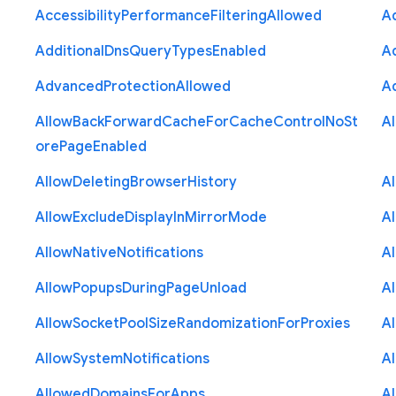
Accessibility
Performance
Filtering
Allowed
A
Additional
Dns
Query
Types
Enabled
A
Advanced
Protection
Allowed
A
Allow
Back
Forward
Cache
For
Cache
Control
No
St
A
ore
Page
Enabled
Allow
Deleting
Browser
History
A
Allow
Exclude
Display
In
Mirror
Mode
A
Allow
Native
Notifications
A
Allow
Popups
During
Page
Unload
A
Allow
Socket
Pool
Size
Randomization
For
Proxies
A
Allow
System
Notifications
A
Allowed
Domains
For
Apps
A