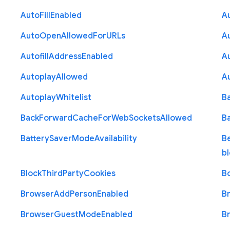
Auto
Fill
Enabled
A
Auto
Open
Allowed
For
U
R
Ls
A
Autofill
Address
Enabled
Au
Autoplay
Allowed
A
Autoplay
Whitelist
B
Back
Forward
Cache
For
Web
Sockets
Allowed
B
Battery
Saver
Mode
Availability
B
b
Block
Third
Party
Cookies
B
Browser
Add
Person
Enabled
B
Browser
Guest
Mode
Enabled
B