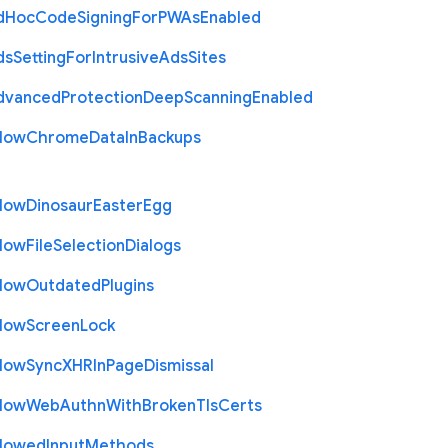
d
Hoc
Code
Signing
For
P
W
As
Enabled
ds
Setting
For
Intrusive
Ads
Sites
dvanced
Protection
Deep
Scanning
Enabled
llow
Chrome
Data
In
Backups
llow
Dinosaur
Easter
Egg
llow
File
Selection
Dialogs
llow
Outdated
Plugins
llow
Screen
Lock
llow
Sync
X
H
R
In
Page
Dismissal
llow
Web
Authn
With
Broken
Tls
Certs
llowed
Input
Methods