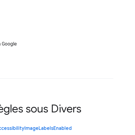
n Google
règles sous
Divers
cessibility
Image
Labels
Enabled