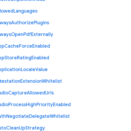
llowed
Languages
lways
Authorize
Plugins
lways
Open
Pdf
Externally
pp
Cache
Force
Enabled
pp
Store
Rating
Enabled
plication
Locale
Value
testation
Extension
Whitelist
udio
Capture
Allowed
Urls
udio
Process
High
Priority
Enabled
uth
Negotiate
Delegate
Whitelist
uto
Clean
Up
Strategy