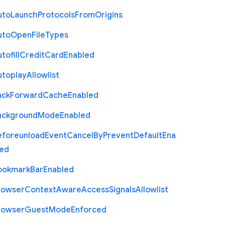
uto
Launch
Protocols
From
Origins
uto
Open
File
Types
tofill
Credit
Card
Enabled
utoplay
Allowlist
ack
Forward
Cache
Enabled
ackground
Mode
Enabled
eforeunload
Event
Cancel
By
Prevent
Default
Ena
led
ookmark
Bar
Enabled
rowser
Context
Aware
Access
Signals
Allowlist
rowser
Guest
Mode
Enforced