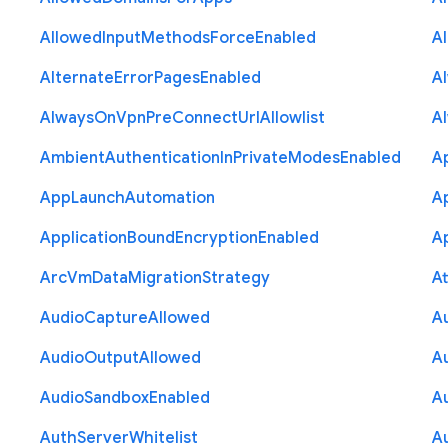
Allowed
Input
Methods
Force
Enabled
A
Alternate
Error
Pages
Enabled
A
Always
On
Vpn
Pre
Connect
Url
Allowlist
A
Ambient
Authentication
In
Private
Modes
Enabled
A
App
Launch
Automation
A
Application
Bound
Encryption
Enabled
Ap
Arc
Vm
Data
Migration
Strategy
At
Audio
Capture
Allowed
A
Audio
Output
Allowed
A
Audio
Sandbox
Enabled
A
Auth
Server
Whitelist
A