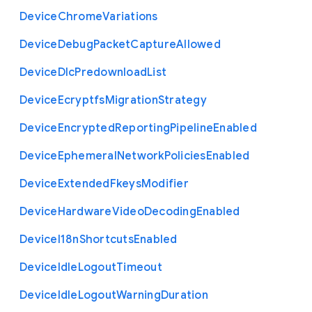
Device
Chrome
Variations
Device
Debug
Packet
Capture
Allowed
Device
Dlc
Predownload
List
Device
Ecryptfs
Migration
Strategy
Device
Encrypted
Reporting
Pipeline
Enabled
Device
Ephemeral
Network
Policies
Enabled
Device
Extended
Fkeys
Modifier
Device
Hardware
Video
Decoding
Enabled
Device
I18n
Shortcuts
Enabled
Device
Idle
Logout
Timeout
Device
Idle
Logout
Warning
Duration