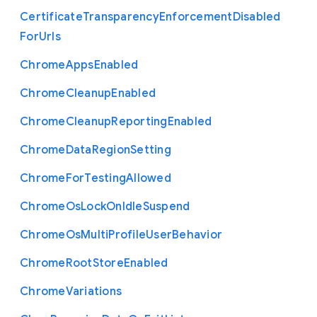
Certificate
Transparency
Enforcement
Disabled
For
Urls
Chrome
Apps
Enabled
Chrome
Cleanup
Enabled
Chrome
Cleanup
Reporting
Enabled
Chrome
Data
Region
Setting
Chrome
For
Testing
Allowed
Chrome
Os
Lock
On
Idle
Suspend
Chrome
Os
Multi
Profile
User
Behavior
Chrome
Root
Store
Enabled
Chrome
Variations