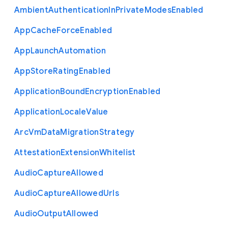
Ambient
Authentication
In
Private
Modes
Enabled
App
Cache
Force
Enabled
App
Launch
Automation
App
Store
Rating
Enabled
Application
Bound
Encryption
Enabled
Application
Locale
Value
Arc
Vm
Data
Migration
Strategy
Attestation
Extension
Whitelist
Audio
Capture
Allowed
Audio
Capture
Allowed
Urls
Audio
Output
Allowed