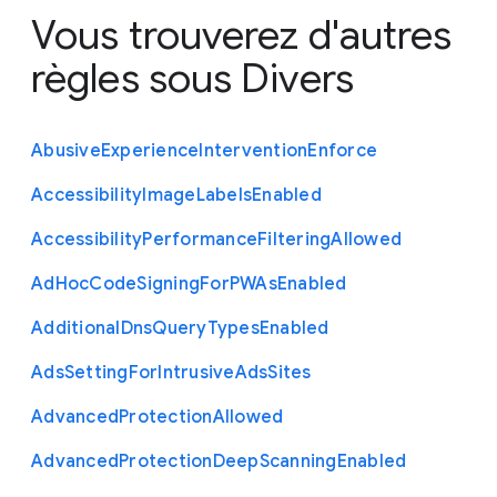
Vous trouverez d'autres
règles sous
Divers
Abusive
Experience
Intervention
Enforce
Accessibility
Image
Labels
Enabled
Accessibility
Performance
Filtering
Allowed
Ad
Hoc
Code
Signing
For
P
W
As
Enabled
Additional
Dns
Query
Types
Enabled
Ads
Setting
For
Intrusive
Ads
Sites
Advanced
Protection
Allowed
Advanced
Protection
Deep
Scanning
Enabled