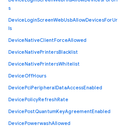
Device
Login
Screen
Web
Hid
Allow
Devices
For
Url
s
Device
Login
Screen
Web
Usb
Allow
Devices
For
Ur
ls
Device
Native
Client
Force
Allowed
Device
Native
Printers
Blacklist
Device
Native
Printers
Whitelist
Device
Off
Hours
Device
Pci
Peripheral
Data
Access
Enabled
Device
Policy
Refresh
Rate
Device
Post
Quantum
Key
Agreement
Enabled
Device
Powerwash
Allowed