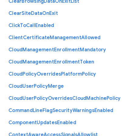
Clear
Browsing
Data
On
Exit
List
Clear
Site
Data
On
Exit
Click
To
Call
Enabled
Client
Certificate
Management
Allowed
Cloud
Management
Enrollment
Mandatory
Cloud
Management
Enrollment
Token
Cloud
Policy
Overrides
Platform
Policy
Cloud
User
Policy
Merge
Cloud
User
Policy
Overrides
Cloud
Machine
Policy
Command
Line
Flag
Security
Warnings
Enabled
Component
Updates
Enabled
Context
Aware
Access
Signals
Allowlist