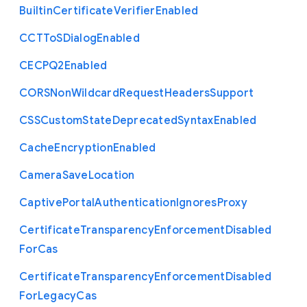
Builtin
Certificate
Verifier
Enabled
C
C
T
To
S
Dialog
Enabled
C
E
C
P
Q2
Enabled
C
O
R
S
Non
Wildcard
Request
Headers
Support
C
S
S
Custom
State
Deprecated
Syntax
Enabled
Cache
Encryption
Enabled
Camera
Save
Location
Captive
Portal
Authentication
Ignores
Proxy
Certificate
Transparency
Enforcement
Disabled
For
Cas
Certificate
Transparency
Enforcement
Disabled
For
Legacy
Cas