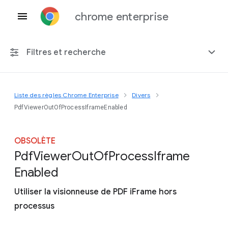
chrome enterprise
Filtres et recherche
Liste des règles Chrome Enterprise
Divers
Toute plate-forme
PdfViewerOutOfProcessIframeEnabled
Chrome 151
OBSOLÈTE
Pdf
Viewer
Out
Of
Process
Iframe
Enabled
Inclure les règles obsolètes
Utiliser la visionneuse de PDF iFrame hors
processus