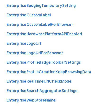
Enterprise
Badging
Temporary
Setting
Enterprise
Custom
Label
Enterprise
Custom
Label
For
Browser
Enterprise
Hardware
Platform
A
P
I
Enabled
Enterprise
Logo
Url
Enterprise
Logo
Url
For
Browser
Enterprise
Profile
Badge
Toolbar
Settings
Enterprise
Profile
Creation
Keep
Browsing
Data
Enterprise
Real
Time
Url
Check
Mode
Enterprise
Search
Aggregator
Settings
Enterprise
Web
Store
Name