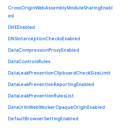
Cross
Origin
Web
Assembly
Module
Sharing
Enabl
ed
D
H
E
Enabled
D
N
S
Interception
Checks
Enabled
Data
Compression
Proxy
Enabled
Data
Controls
Rules
Data
Leak
Prevention
Clipboard
Check
Size
Limit
Data
Leak
Prevention
Reporting
Enabled
Data
Leak
Prevention
Rules
List
Data
Url
In
Web
Worker
Opaque
Origin
Enabled
Default
Browser
Setting
Enabled