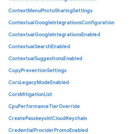
Context
Menu
Photo
Sharing
Settings
Contextual
Google
Integrations
Configuration
Contextual
Google
Integrations
Enabled
Contextual
Search
Enabled
Contextual
Suggestions
Enabled
Copy
Prevention
Settings
Cors
Legacy
Mode
Enabled
Cors
Mitigation
List
Cpu
Performance
Tier
Override
Create
Passkeys
In
I
Cloud
Keychain
Credential
Provider
Promo
Enabled