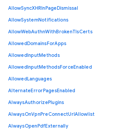
Allow
Sync
X
H
R
In
Page
Dismissal
Allow
System
Notifications
Allow
Web
Authn
With
Broken
Tls
Certs
Allowed
Domains
For
Apps
Allowed
Input
Methods
Allowed
Input
Methods
Force
Enabled
Allowed
Languages
Alternate
Error
Pages
Enabled
Always
Authorize
Plugins
Always
On
Vpn
Pre
Connect
Url
Allowlist
Always
Open
Pdf
Externally