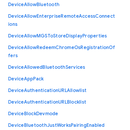
Device
Allow
Bluetooth
Device
Allow
Enterprise
Remote
Access
Connect
ions
Device
Allow
M
G
S
To
Store
Display
Properties
Device
Allow
Redeem
Chrome
Os
Registration
Of
fers
Device
Allowed
Bluetooth
Services
Device
App
Pack
Device
Authentication
U
R
L
Allowlist
Device
Authentication
U
R
L
Blocklist
Device
Block
Devmode
Device
Bluetooth
Just
Works
Pairing
Enabled