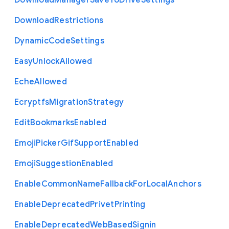
Download
Manager
Save
To
Drive
Settings
Download
Restrictions
Dynamic
Code
Settings
Easy
Unlock
Allowed
Eche
Allowed
Ecryptfs
Migration
Strategy
Edit
Bookmarks
Enabled
Emoji
Picker
Gif
Support
Enabled
Emoji
Suggestion
Enabled
Enable
Common
Name
Fallback
For
Local
Anchors
Enable
Deprecated
Privet
Printing
Enable
Deprecated
Web
Based
Signin