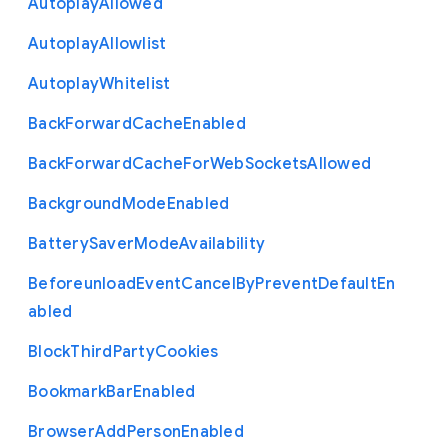
Autoplay
Allowed
Autoplay
Allowlist
Autoplay
Whitelist
Back
Forward
Cache
Enabled
Back
Forward
Cache
For
Web
Sockets
Allowed
Background
Mode
Enabled
Battery
Saver
Mode
Availability
Beforeunload
Event
Cancel
By
Prevent
Default
En
abled
Block
Third
Party
Cookies
Bookmark
Bar
Enabled
Browser
Add
Person
Enabled