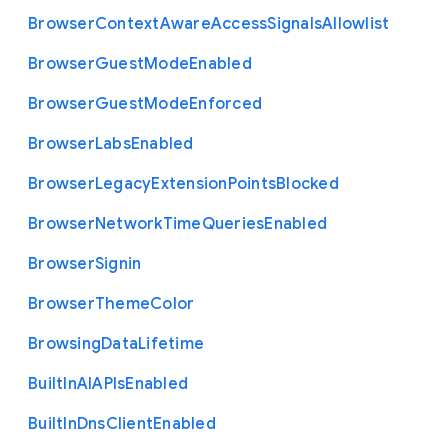
Browser
Context
Aware
Access
Signals
Allowlist
Browser
Guest
Mode
Enabled
Browser
Guest
Mode
Enforced
Browser
Labs
Enabled
Browser
Legacy
Extension
Points
Blocked
Browser
Network
Time
Queries
Enabled
Browser
Signin
Browser
Theme
Color
Browsing
Data
Lifetime
Built
In
A
I
A
P
Is
Enabled
Built
In
Dns
Client
Enabled