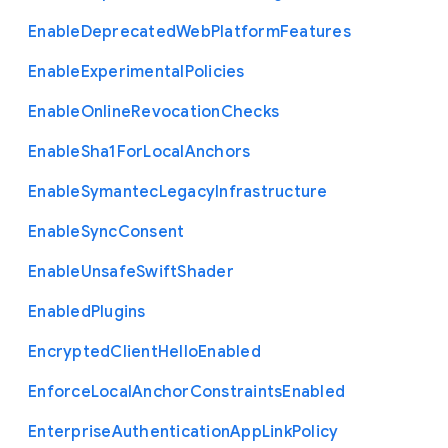
Enable
Deprecated
Web
Platform
Features
Enable
Experimental
Policies
Enable
Online
Revocation
Checks
Enable
Sha1
For
Local
Anchors
Enable
Symantec
Legacy
Infrastructure
Enable
Sync
Consent
Enable
Unsafe
Swift
Shader
Enabled
Plugins
Encrypted
Client
Hello
Enabled
Enforce
Local
Anchor
Constraints
Enabled
Enterprise
Authentication
App
Link
Policy