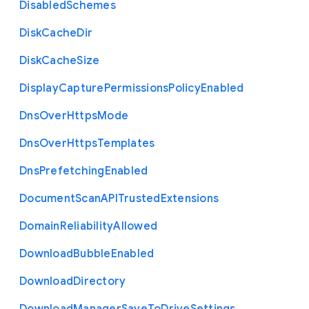
Disabled
Schemes
Disk
Cache
Dir
Disk
Cache
Size
Display
Capture
Permissions
Policy
Enabled
Dns
Over
Https
Mode
Dns
Over
Https
Templates
Dns
Prefetching
Enabled
Document
Scan
A
P
I
Trusted
Extensions
Domain
Reliability
Allowed
Download
Bubble
Enabled
Download
Directory