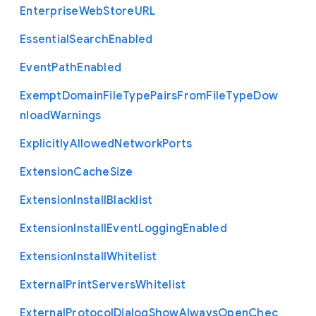
Enterprise
Web
Store
U
R
L
Essential
Search
Enabled
Event
Path
Enabled
Exempt
Domain
File
Type
Pairs
From
File
Type
Dow
nload
Warnings
Explicitly
Allowed
Network
Ports
Extension
Cache
Size
Extension
Install
Blacklist
Extension
Install
Event
Logging
Enabled
Extension
Install
Whitelist
External
Print
Servers
Whitelist
External
Protocol
Dialog
Show
Always
Open
Chec