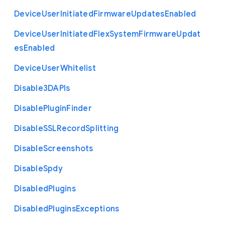
Device
User
Initiated
Firmware
Updates
Enabled
Device
User
Initiated
Flex
System
Firmware
Updat
es
Enabled
Device
User
Whitelist
Disable3
D
A
P
Is
Disable
Plugin
Finder
Disable
S
S
L
Record
Splitting
Disable
Screenshots
Disable
Spdy
Disabled
Plugins
Disabled
Plugins
Exceptions