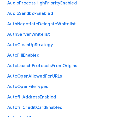
Audio
Process
High
Priority
Enabled
Audio
Sandbox
Enabled
Auth
Negotiate
Delegate
Whitelist
Auth
Server
Whitelist
Auto
Clean
Up
Strategy
Auto
Fill
Enabled
Auto
Launch
Protocols
From
Origins
Auto
Open
Allowed
For
U
R
Ls
Auto
Open
File
Types
Autofill
Address
Enabled
Autofill
Credit
Card
Enabled