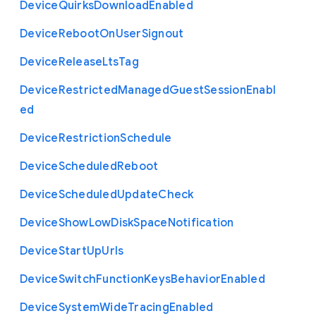
Device
Quirks
Download
Enabled
Device
Reboot
On
User
Signout
Device
Release
Lts
Tag
Device
Restricted
Managed
Guest
Session
Enabl
ed
Device
Restriction
Schedule
Device
Scheduled
Reboot
Device
Scheduled
Update
Check
Device
Show
Low
Disk
Space
Notification
Device
Start
Up
Urls
Device
Switch
Function
Keys
Behavior
Enabled
Device
System
Wide
Tracing
Enabled