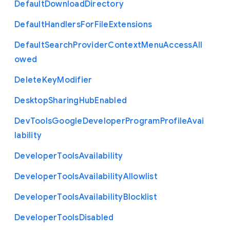
Default
Download
Directory
Default
Handlers
For
File
Extensions
Default
Search
Provider
Context
Menu
Access
All
owed
Delete
Key
Modifier
Desktop
Sharing
Hub
Enabled
Dev
Tools
Google
Developer
Program
Profile
Avai
lability
Developer
Tools
Availability
Developer
Tools
Availability
Allowlist
Developer
Tools
Availability
Blocklist
Developer
Tools
Disabled