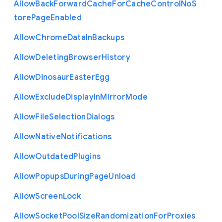
Allow
Back
Forward
Cache
For
Cache
Control
No
S
tore
Page
Enabled
Allow
Chrome
Data
In
Backups
Allow
Deleting
Browser
History
Allow
Dinosaur
Easter
Egg
Allow
Exclude
Display
In
Mirror
Mode
Allow
File
Selection
Dialogs
Allow
Native
Notifications
Allow
Outdated
Plugins
Allow
Popups
During
Page
Unload
Allow
Screen
Lock
Allow
Socket
Pool
Size
Randomization
For
Proxies