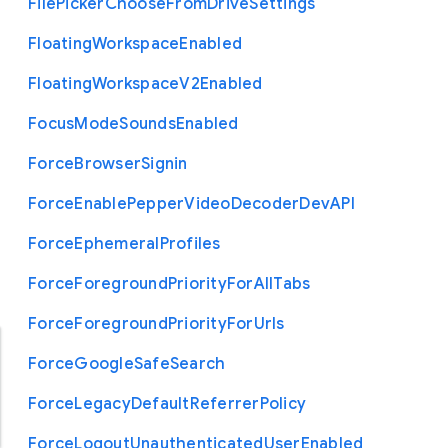
File
Picker
Choose
From
Drive
Settings
Floating
Workspace
Enabled
Floating
Workspace
V2
Enabled
Focus
Mode
Sounds
Enabled
Force
Browser
Signin
Force
Enable
Pepper
Video
Decoder
Dev
A
P
I
Force
Ephemeral
Profiles
Force
Foreground
Priority
For
All
Tabs
Force
Foreground
Priority
For
Urls
Force
Google
Safe
Search
Force
Legacy
Default
Referrer
Policy
Force
Logout
Unauthenticated
User
Enabled