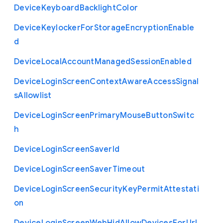
Device
Keyboard
Backlight
Color
Device
Keylocker
For
Storage
Encryption
Enable
d
Device
Local
Account
Managed
Session
Enabled
Device
Login
Screen
Context
Aware
Access
Signal
s
Allowlist
Device
Login
Screen
Primary
Mouse
Button
Switc
h
Device
Login
Screen
Saver
Id
Device
Login
Screen
Saver
Timeout
Device
Login
Screen
Security
Key
Permit
Attestati
on