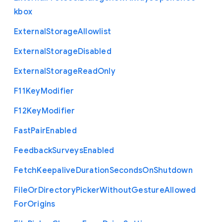
kbox
External
Storage
Allowlist
External
Storage
Disabled
External
Storage
Read
Only
F11
Key
Modifier
F12
Key
Modifier
Fast
Pair
Enabled
Feedback
Surveys
Enabled
Fetch
Keepalive
Duration
Seconds
On
Shutdown
File
Or
Directory
Picker
Without
Gesture
Allowed
For
Origins