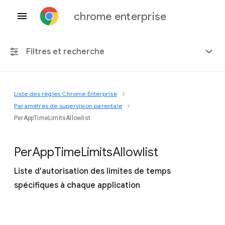
chrome enterprise
Filtres et recherche
Liste des règles Chrome Enterprise
Toute plate-forme
Paramètres de supervision parentale
PerAppTimeLimitsAllowlist
Chrome 151
Per
App
Time
Limits
Allowlist
Liste d'autorisation des limites de temps
Inclure les règles obsolètes
spécifiques à chaque application