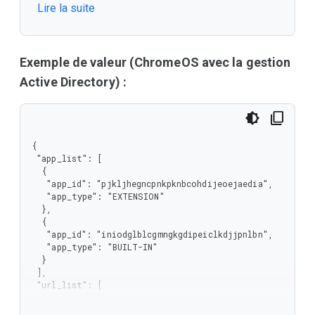
Lire la suite
       "CROSTINI"

      ],

      "type": "string"

     }

    },

Exemple de valeur (ChromeOS avec la gestion
    "type": "object"

Active Directory) :
   },

   "type": "array"

  },

  "url_list": {

   "items": {

{

    "type": "string"

 "app_list": [

   },

  {

   "type": "array"

   "app_id": "pjkljhegncpnkpknbcohdijeoejaedia",

  }

   "app_type": "EXTENSION"

 },

  },

 "type": "object"

  {

}
   "app_id": "iniodglblcgmngkgdipeiclkdjjpnlbn",

   "app_type": "BUILT-IN"

  }

 ],

 "url_list": [

  "chrome://*",

  "file://*",
