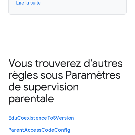
Lire la suite
  "https://www.support.google.com",

  "https://www.policies.google.com"

 ]

}
Vous trouverez d'autres
règles sous
Paramètres
de supervision
parentale
Edu
Coexistence
To
S
Version
Parent
Access
Code
Config