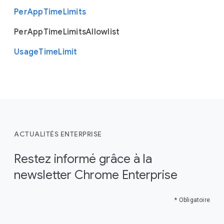
Per
App
Time
Limits
Per
App
Time
Limits
Allowlist
Usage
Time
Limit
ACTUALITÉS ENTERPRISE
Restez informé grâce à la
newsletter Chrome Enterprise
* Obligatoire