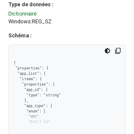
Type de données :
Dictionnaire
Windows:REG_SZ
Schéma :
{

 "properties": {

  "app_list": {

   "items": {

    "properties": {

     "app_id": {

      "type": "string"

     },

     "app_type": {

      "enum": [

       "ARC",

       "BUILT-IN",

       "EXTENSION",

       "WEB",
