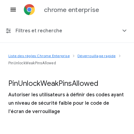
chrome enterprise
Filtres et recherche
Liste des règles Chrome Enterprise
Déverrouillage rapide
Toute plate-forme
PinUnlockWeakPinsAllowed
Chrome 151
Pin
Unlock
Weak
Pins
Allowed
Autoriser les utilisateurs à définir des codes ayant
un niveau de sécurité faible pour le code de
Inclure les règles obsolètes
l'écran de verrouillage