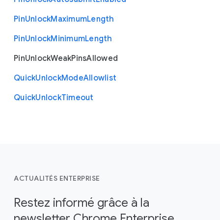
Pin
Unlock
Maximum
Length
Pin
Unlock
Minimum
Length
Pin
Unlock
Weak
Pins
Allowed
Quick
Unlock
Mode
Allowlist
Quick
Unlock
Timeout
ACTUALITÉS ENTERPRISE
Restez informé grâce à la
newsletter Chrome Enterprise