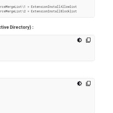
rceMergeList\1 = ExtensionInstallAllowlist

rceMergeList\2 = ExtensionInstallBlocklist
ive Directory) :