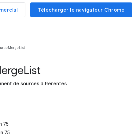
mercial
Télécharger le navigateur Chrome
ourceMergeList
erge
List
ennent de sources différentes
on
75
on
75