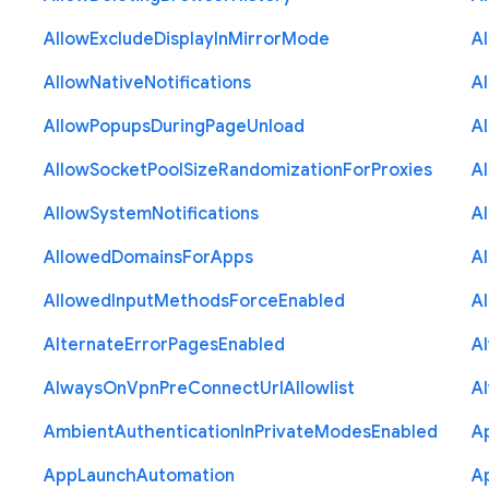
Allow
Exclude
Display
In
Mirror
Mode
A
Allow
Native
Notifications
A
Allow
Popups
During
Page
Unload
A
Allow
Socket
Pool
Size
Randomization
For
Proxies
A
Allow
System
Notifications
A
Allowed
Domains
For
Apps
A
Allowed
Input
Methods
Force
Enabled
A
Alternate
Error
Pages
Enabled
A
Always
On
Vpn
Pre
Connect
Url
Allowlist
A
Ambient
Authentication
In
Private
Modes
Enabled
A
App
Launch
Automation
A