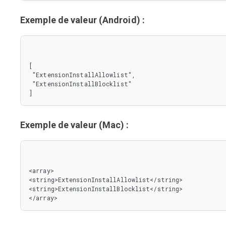
Exemple de valeur (Android) :
[

 "ExtensionInstallAllowlist",

 "ExtensionInstallBlocklist"

]
Exemple de valeur (Mac) :
<array>

<string>ExtensionInstallAllowlist</string>

<string>ExtensionInstallBlocklist</string>

</array>