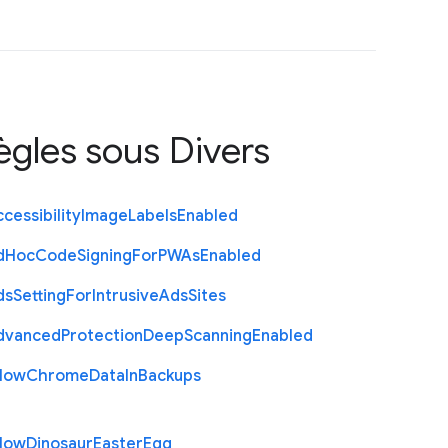
règles sous
Divers
cessibility
Image
Labels
Enabled
d
Hoc
Code
Signing
For
P
W
As
Enabled
ds
Setting
For
Intrusive
Ads
Sites
dvanced
Protection
Deep
Scanning
Enabled
llow
Chrome
Data
In
Backups
llow
Dinosaur
Easter
Egg