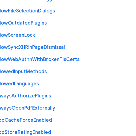
llow
File
Selection
Dialogs
llow
Outdated
Plugins
llow
Screen
Lock
llow
Sync
X
H
R
In
Page
Dismissal
llow
Web
Authn
With
Broken
Tls
Certs
llowed
Input
Methods
llowed
Languages
lways
Authorize
Plugins
lways
Open
Pdf
Externally
pp
Cache
Force
Enabled
pp
Store
Rating
Enabled