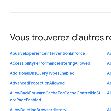
Vous trouverez d'autres 
Abusive
Experience
Intervention
Enforce
Ac
Accessibility
Performance
Filtering
Allowed
A
Additional
Dns
Query
Types
Enabled
A
Advanced
Protection
Allowed
A
Allow
Back
Forward
Cache
For
Cache
Control
No
St
A
ore
Page
Enabled
Allow
Deleting
Browser
History
A