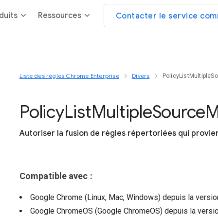
duits
Ressources
Contacter le service com
Liste des règles Chrome Enterprise
Divers
PolicyListMultipleS
Policy
List
Multiple
Source
M
Autoriser la fusion de règles répertoriées qui provi
Compatible avec :
Google Chrome (Linux, Mac, Windows)
depuis la versi
Google ChromeOS (Google ChromeOS)
depuis la versi