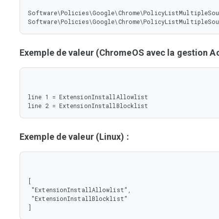
Software\Policies\Google\Chrome\PolicyListMultipleSou
Software\Policies\Google\Chrome\PolicyListMultipleSou
Exemple de valeur (ChromeOS avec la gestion Act
line 1 = ExtensionInstallAllowlist

line 2 = ExtensionInstallBlocklist
Exemple de valeur (Linux) :
[

 "ExtensionInstallAllowlist",

 "ExtensionInstallBlocklist"

]