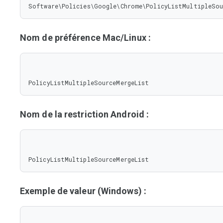
Software\Policies\Google\Chrome\PolicyListMultipleSou
Nom de préférence Mac/Linux :
PolicyListMultipleSourceMergeList
Nom de la restriction Android :
PolicyListMultipleSourceMergeList
Exemple de valeur (Windows) :