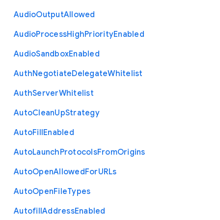
Audio
Output
Allowed
Audio
Process
High
Priority
Enabled
Audio
Sandbox
Enabled
Auth
Negotiate
Delegate
Whitelist
Auth
Server
Whitelist
Auto
Clean
Up
Strategy
Auto
Fill
Enabled
Auto
Launch
Protocols
From
Origins
Auto
Open
Allowed
For
U
R
Ls
Auto
Open
File
Types
Autofill
Address
Enabled