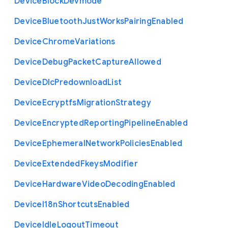
Device
Block
Devmode
Device
Bluetooth
Just
Works
Pairing
Enabled
Device
Chrome
Variations
Device
Debug
Packet
Capture
Allowed
Device
Dlc
Predownload
List
Device
Ecryptfs
Migration
Strategy
Device
Encrypted
Reporting
Pipeline
Enabled
Device
Ephemeral
Network
Policies
Enabled
Device
Extended
Fkeys
Modifier
Device
Hardware
Video
Decoding
Enabled
Device
I18n
Shortcuts
Enabled
Device
Idle
Logout
Timeout