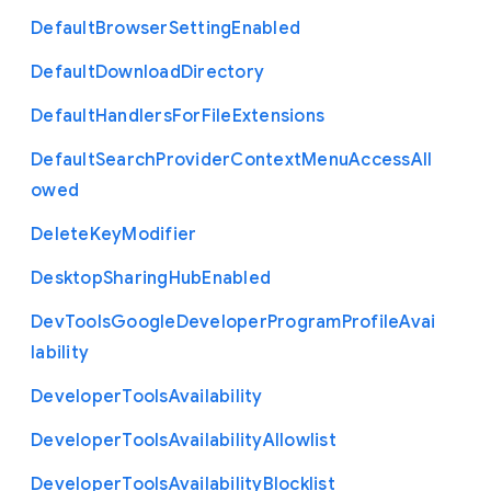
Default
Browser
Setting
Enabled
Default
Download
Directory
Default
Handlers
For
File
Extensions
Default
Search
Provider
Context
Menu
Access
All
owed
Delete
Key
Modifier
Desktop
Sharing
Hub
Enabled
Dev
Tools
Google
Developer
Program
Profile
Avai
lability
Developer
Tools
Availability
Developer
Tools
Availability
Allowlist
Developer
Tools
Availability
Blocklist