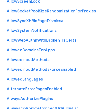
Allow
Screen
Lock
Allow
Socket
Pool
Size
Randomization
For
Proxies
Allow
Sync
X
H
R
In
Page
Dismissal
Allow
System
Notifications
Allow
Web
Authn
With
Broken
Tls
Certs
Allowed
Domains
For
Apps
Allowed
Input
Methods
Allowed
Input
Methods
Force
Enabled
Allowed
Languages
Alternate
Error
Pages
Enabled
Always
Authorize
Plugins
Always
On
Vpn
Pre
Connect
Url
Allowlist