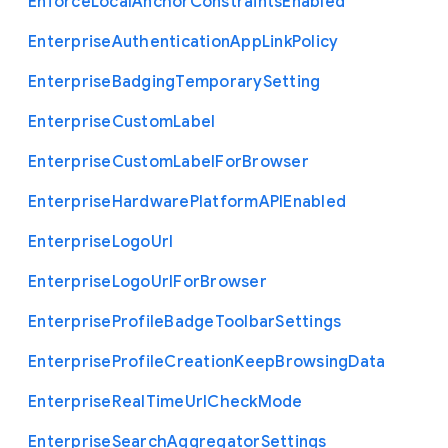
Enforce
Local
Anchor
Constraints
Enabled
Enterprise
Authentication
App
Link
Policy
Enterprise
Badging
Temporary
Setting
Enterprise
Custom
Label
Enterprise
Custom
Label
For
Browser
Enterprise
Hardware
Platform
A
P
I
Enabled
Enterprise
Logo
Url
Enterprise
Logo
Url
For
Browser
Enterprise
Profile
Badge
Toolbar
Settings
Enterprise
Profile
Creation
Keep
Browsing
Data
Enterprise
Real
Time
Url
Check
Mode
Enterprise
Search
Aggregator
Settings