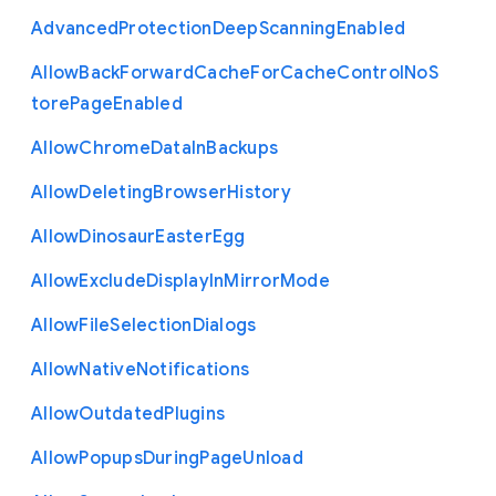
Advanced
Protection
Deep
Scanning
Enabled
Allow
Back
Forward
Cache
For
Cache
Control
No
S
tore
Page
Enabled
Allow
Chrome
Data
In
Backups
Allow
Deleting
Browser
History
Allow
Dinosaur
Easter
Egg
Allow
Exclude
Display
In
Mirror
Mode
Allow
File
Selection
Dialogs
Allow
Native
Notifications
Allow
Outdated
Plugins
Allow
Popups
During
Page
Unload