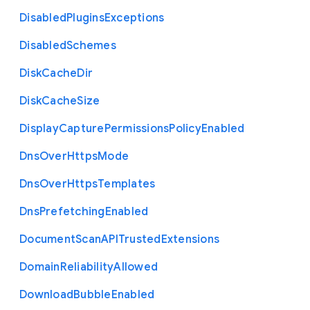
Disabled
Plugins
Exceptions
Disabled
Schemes
Disk
Cache
Dir
Disk
Cache
Size
Display
Capture
Permissions
Policy
Enabled
Dns
Over
Https
Mode
Dns
Over
Https
Templates
Dns
Prefetching
Enabled
Document
Scan
A
P
I
Trusted
Extensions
Domain
Reliability
Allowed
Download
Bubble
Enabled