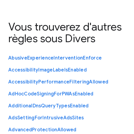
Vous trouverez d'autres
règles sous
Divers
Abusive
Experience
Intervention
Enforce
Accessibility
Image
Labels
Enabled
Accessibility
Performance
Filtering
Allowed
Ad
Hoc
Code
Signing
For
P
W
As
Enabled
Additional
Dns
Query
Types
Enabled
Ads
Setting
For
Intrusive
Ads
Sites
Advanced
Protection
Allowed