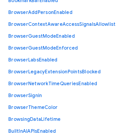
Bookmark
Bar
Enabled
Browser
Add
Person
Enabled
Browser
Context
Aware
Access
Signals
Allowlist
Browser
Guest
Mode
Enabled
Browser
Guest
Mode
Enforced
Browser
Labs
Enabled
Browser
Legacy
Extension
Points
Blocked
Browser
Network
Time
Queries
Enabled
Browser
Signin
Browser
Theme
Color
Browsing
Data
Lifetime
Built
In
A
I
A
P
Is
Enabled