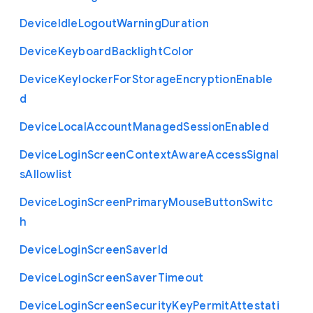
Device
Idle
Logout
Warning
Duration
Device
Keyboard
Backlight
Color
Device
Keylocker
For
Storage
Encryption
Enable
d
Device
Local
Account
Managed
Session
Enabled
Device
Login
Screen
Context
Aware
Access
Signal
s
Allowlist
Device
Login
Screen
Primary
Mouse
Button
Switc
h
Device
Login
Screen
Saver
Id
Device
Login
Screen
Saver
Timeout
Device
Login
Screen
Security
Key
Permit
Attestati