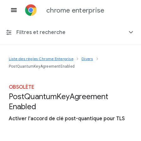
chrome enterprise
Filtres et recherche
Liste des règles Chrome Enterprise
Divers
Toute plate-forme
PostQuantumKeyAgreementEnabled
Chrome 151
OBSOLÈTE
Post
Quantum
Key
Agreement
Enabled
Inclure les règles obsolètes
Activer l'accord de clé post-quantique pour TLS