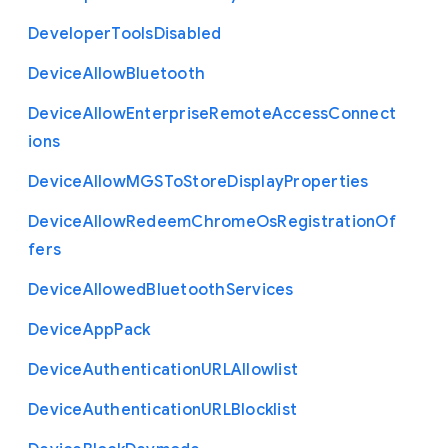
Developer
Tools
Disabled
Device
Allow
Bluetooth
Device
Allow
Enterprise
Remote
Access
Connect
ions
Device
Allow
M
G
S
To
Store
Display
Properties
Device
Allow
Redeem
Chrome
Os
Registration
Of
fers
Device
Allowed
Bluetooth
Services
Device
App
Pack
Device
Authentication
U
R
L
Allowlist
Device
Authentication
U
R
L
Blocklist