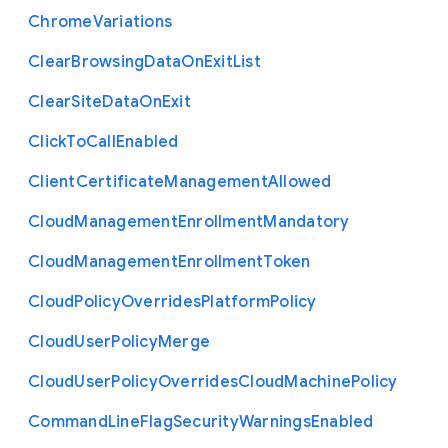
Chrome
Variations
Clear
Browsing
Data
On
Exit
List
Clear
Site
Data
On
Exit
Click
To
Call
Enabled
Client
Certificate
Management
Allowed
Cloud
Management
Enrollment
Mandatory
Cloud
Management
Enrollment
Token
Cloud
Policy
Overrides
Platform
Policy
Cloud
User
Policy
Merge
Cloud
User
Policy
Overrides
Cloud
Machine
Policy
Command
Line
Flag
Security
Warnings
Enabled