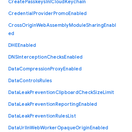
Create
Passkeys
In
I
Cloud
Keychain
Credential
Provider
Promo
Enabled
Cross
Origin
Web
Assembly
Module
Sharing
Enabl
ed
D
H
E
Enabled
D
N
S
Interception
Checks
Enabled
Data
Compression
Proxy
Enabled
Data
Controls
Rules
Data
Leak
Prevention
Clipboard
Check
Size
Limit
Data
Leak
Prevention
Reporting
Enabled
Data
Leak
Prevention
Rules
List
Data
Url
In
Web
Worker
Opaque
Origin
Enabled