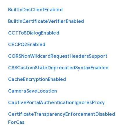
Built
In
Dns
Client
Enabled
Builtin
Certificate
Verifier
Enabled
C
C
T
To
S
Dialog
Enabled
C
E
C
P
Q2
Enabled
C
O
R
S
Non
Wildcard
Request
Headers
Support
C
S
S
Custom
State
Deprecated
Syntax
Enabled
Cache
Encryption
Enabled
Camera
Save
Location
Captive
Portal
Authentication
Ignores
Proxy
Certificate
Transparency
Enforcement
Disabled
For
Cas