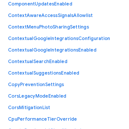
Component
Updates
Enabled
Context
Aware
Access
Signals
Allowlist
Context
Menu
Photo
Sharing
Settings
Contextual
Google
Integrations
Configuration
Contextual
Google
Integrations
Enabled
Contextual
Search
Enabled
Contextual
Suggestions
Enabled
Copy
Prevention
Settings
Cors
Legacy
Mode
Enabled
Cors
Mitigation
List
Cpu
Performance
Tier
Override