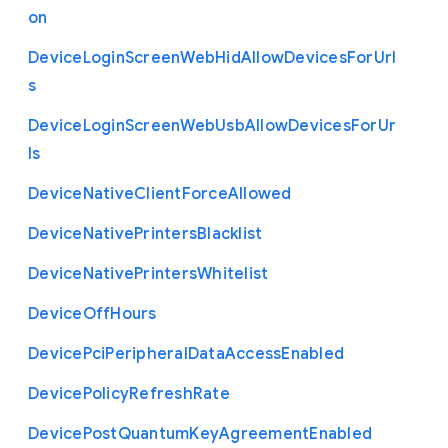
on
Device
Login
Screen
Web
Hid
Allow
Devices
For
Url
s
Device
Login
Screen
Web
Usb
Allow
Devices
For
Ur
ls
Device
Native
Client
Force
Allowed
Device
Native
Printers
Blacklist
Device
Native
Printers
Whitelist
Device
Off
Hours
Device
Pci
Peripheral
Data
Access
Enabled
Device
Policy
Refresh
Rate
Device
Post
Quantum
Key
Agreement
Enabled