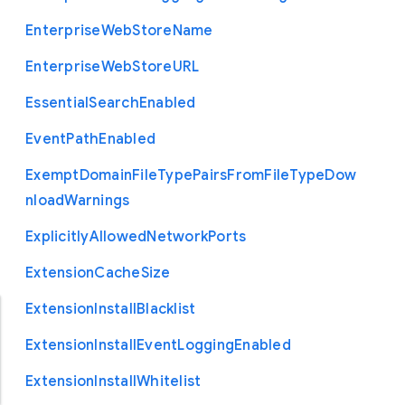
Enterprise
Web
Store
Name
Enterprise
Web
Store
U
R
L
Essential
Search
Enabled
Event
Path
Enabled
Exempt
Domain
File
Type
Pairs
From
File
Type
Dow
nload
Warnings
Explicitly
Allowed
Network
Ports
Extension
Cache
Size
Extension
Install
Blacklist
Extension
Install
Event
Logging
Enabled
Extension
Install
Whitelist