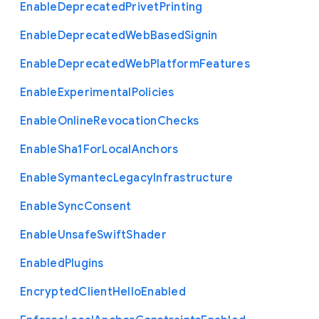
Enable
Deprecated
Privet
Printing
Enable
Deprecated
Web
Based
Signin
Enable
Deprecated
Web
Platform
Features
Enable
Experimental
Policies
Enable
Online
Revocation
Checks
Enable
Sha1
For
Local
Anchors
Enable
Symantec
Legacy
Infrastructure
Enable
Sync
Consent
Enable
Unsafe
Swift
Shader
Enabled
Plugins
Encrypted
Client
Hello
Enabled