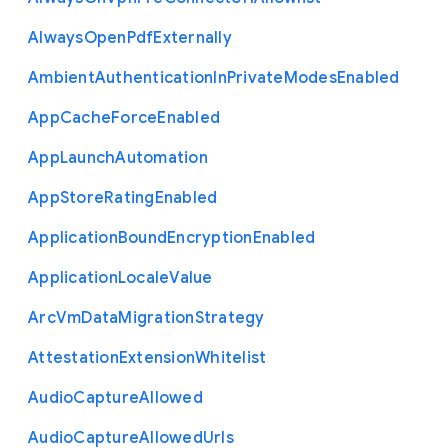
Always
Open
Pdf
Externally
Ambient
Authentication
In
Private
Modes
Enabled
App
Cache
Force
Enabled
App
Launch
Automation
App
Store
Rating
Enabled
Application
Bound
Encryption
Enabled
Application
Locale
Value
Arc
Vm
Data
Migration
Strategy
Attestation
Extension
Whitelist
Audio
Capture
Allowed
Audio
Capture
Allowed
Urls