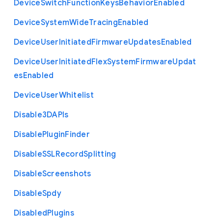
Device
Switch
Function
Keys
Behavior
Enabled
Device
System
Wide
Tracing
Enabled
Device
User
Initiated
Firmware
Updates
Enabled
Device
User
Initiated
Flex
System
Firmware
Updat
es
Enabled
Device
User
Whitelist
Disable3
D
A
P
Is
Disable
Plugin
Finder
Disable
S
S
L
Record
Splitting
Disable
Screenshots
Disable
Spdy
Disabled
Plugins