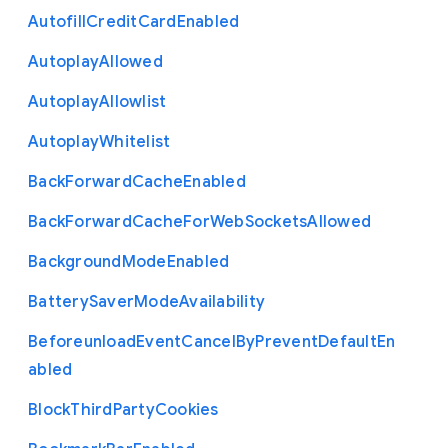
Autofill
Credit
Card
Enabled
Autoplay
Allowed
Autoplay
Allowlist
Autoplay
Whitelist
Back
Forward
Cache
Enabled
Back
Forward
Cache
For
Web
Sockets
Allowed
Background
Mode
Enabled
Battery
Saver
Mode
Availability
Beforeunload
Event
Cancel
By
Prevent
Default
En
abled
Block
Third
Party
Cookies