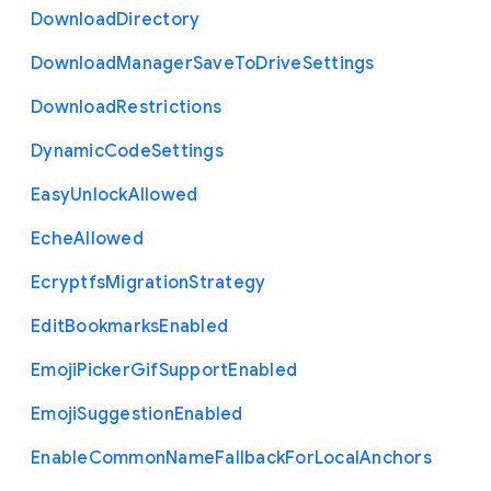
Download
Directory
Download
Manager
Save
To
Drive
Settings
Download
Restrictions
Dynamic
Code
Settings
Easy
Unlock
Allowed
Eche
Allowed
Ecryptfs
Migration
Strategy
Edit
Bookmarks
Enabled
Emoji
Picker
Gif
Support
Enabled
Emoji
Suggestion
Enabled
Enable
Common
Name
Fallback
For
Local
Anchors