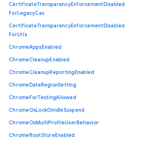
Certificate
Transparency
Enforcement
Disabled
For
Legacy
Cas
Certificate
Transparency
Enforcement
Disabled
For
Urls
Chrome
Apps
Enabled
Chrome
Cleanup
Enabled
Chrome
Cleanup
Reporting
Enabled
Chrome
Data
Region
Setting
Chrome
For
Testing
Allowed
Chrome
Os
Lock
On
Idle
Suspend
Chrome
Os
Multi
Profile
User
Behavior
Chrome
Root
Store
Enabled