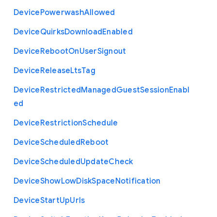
Device
Powerwash
Allowed
Device
Quirks
Download
Enabled
Device
Reboot
On
User
Signout
Device
Release
Lts
Tag
Device
Restricted
Managed
Guest
Session
Enabl
ed
Device
Restriction
Schedule
Device
Scheduled
Reboot
Device
Scheduled
Update
Check
Device
Show
Low
Disk
Space
Notification
Device
Start
Up
Urls