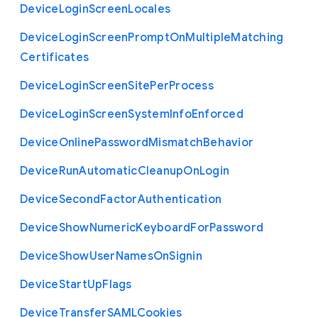
Device
Login
Screen
Locales
Device
Login
Screen
Prompt
On
Multiple
Matching
Certificates
Device
Login
Screen
Site
Per
Process
Device
Login
Screen
System
Info
Enforced
Device
Online
Password
Mismatch
Behavior
Device
Run
Automatic
Cleanup
On
Login
Device
Second
Factor
Authentication
Device
Show
Numeric
Keyboard
For
Password
Device
Show
User
Names
On
Signin
Device
Start
Up
Flags
Device
Transfer
S
A
M
L
Cookies