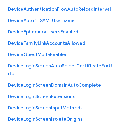
Device
Authentication
Flow
Auto
Reload
Interval
Device
Autofill
S
A
M
L
Username
Device
Ephemeral
Users
Enabled
Device
Family
Link
Accounts
Allowed
Device
Guest
Mode
Enabled
Device
Login
Screen
Auto
Select
Certificate
For
U
rls
Device
Login
Screen
Domain
Auto
Complete
Device
Login
Screen
Extensions
Device
Login
Screen
Input
Methods
Device
Login
Screen
Isolate
Origins