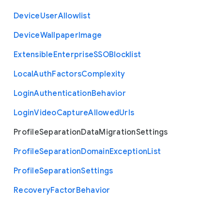
Device
User
Allowlist
Device
Wallpaper
Image
Extensible
Enterprise
S
S
O
Blocklist
Local
Auth
Factors
Complexity
Login
Authentication
Behavior
Login
Video
Capture
Allowed
Urls
Profile
Separation
Data
Migration
Settings
Profile
Separation
Domain
Exception
List
Profile
Separation
Settings
Recovery
Factor
Behavior