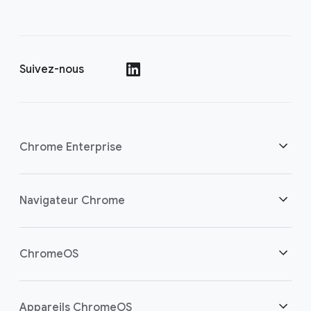
Suivez-nous
()
Chrome Enterprise
Sécurité
Navigateur Chrome
Aider les travailleurs cloud
Aperçu
ChromeOS
Investissement éclairé
Téléchargements
Aperçu
Appareils ChromeOS