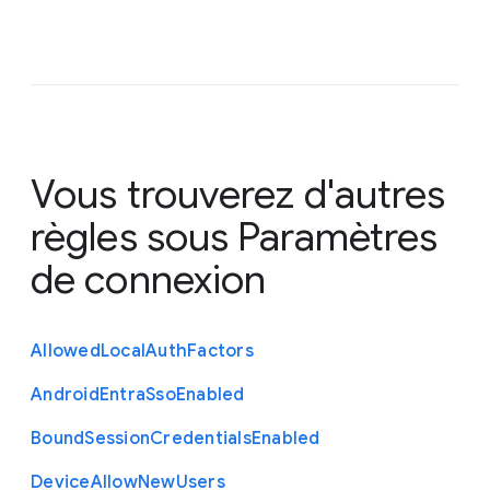
Vous trouverez d'autres
règles sous
Paramètres
de connexion
Allowed
Local
Auth
Factors
Android
Entra
Sso
Enabled
Bound
Session
Credentials
Enabled
Device
Allow
New
Users