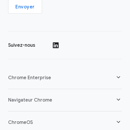
Envoyer
Suivez-nous
()
Chrome Enterprise
Sécurité
Navigateur Chrome
Aider les travailleurs cloud
Aperçu
ChromeOS