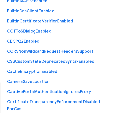
Built
In
A
I
A
P
Is
Enabled
Built
In
Dns
Client
Enabled
Builtin
Certificate
Verifier
Enabled
C
C
T
To
S
Dialog
Enabled
C
E
C
P
Q2
Enabled
C
O
R
S
Non
Wildcard
Request
Headers
Support
C
S
S
Custom
State
Deprecated
Syntax
Enabled
Cache
Encryption
Enabled
Camera
Save
Location
Captive
Portal
Authentication
Ignores
Proxy
Certificate
Transparency
Enforcement
Disabled
For
Cas