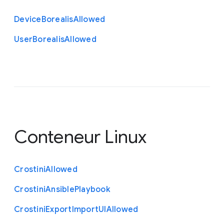
Device
Borealis
Allowed
User
Borealis
Allowed
Conteneur Linux
Crostini
Allowed
Crostini
Ansible
Playbook
Crostini
Export
Import
U
I
Allowed