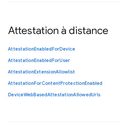
Attestation à distance
Attestation
Enabled
For
Device
Attestation
Enabled
For
User
Attestation
Extension
Allowlist
Attestation
For
Content
Protection
Enabled
Device
Web
Based
Attestation
Allowed
Urls