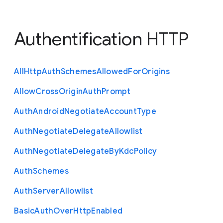
Authentification HTTP
All
Http
Auth
Schemes
Allowed
For
Origins
Allow
Cross
Origin
Auth
Prompt
Auth
Android
Negotiate
Account
Type
Auth
Negotiate
Delegate
Allowlist
Auth
Negotiate
Delegate
By
Kdc
Policy
Auth
Schemes
Auth
Server
Allowlist
Basic
Auth
Over
Http
Enabled