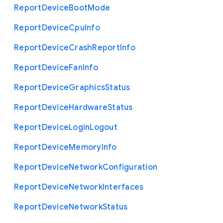
Report
Device
Boot
Mode
Report
Device
Cpu
Info
Report
Device
Crash
Report
Info
Report
Device
Fan
Info
Report
Device
Graphics
Status
Report
Device
Hardware
Status
Report
Device
Login
Logout
Report
Device
Memory
Info
Report
Device
Network
Configuration
Report
Device
Network
Interfaces
Report
Device
Network
Status