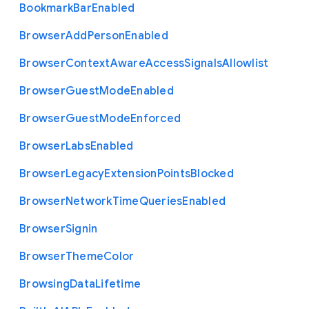
Bookmark
Bar
Enabled
Browser
Add
Person
Enabled
Browser
Context
Aware
Access
Signals
Allowlist
Browser
Guest
Mode
Enabled
Browser
Guest
Mode
Enforced
Browser
Labs
Enabled
Browser
Legacy
Extension
Points
Blocked
Browser
Network
Time
Queries
Enabled
Browser
Signin
Browser
Theme
Color
Browsing
Data
Lifetime