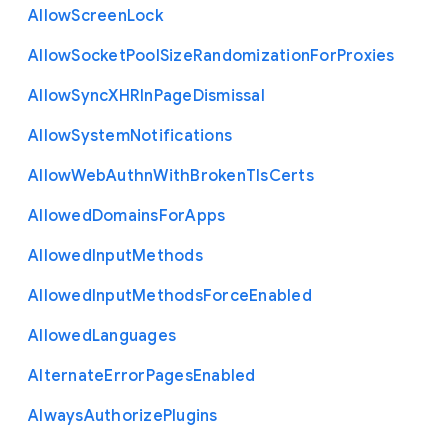
Allow
Screen
Lock
Allow
Socket
Pool
Size
Randomization
For
Proxies
Allow
Sync
X
H
R
In
Page
Dismissal
Allow
System
Notifications
Allow
Web
Authn
With
Broken
Tls
Certs
Allowed
Domains
For
Apps
Allowed
Input
Methods
Allowed
Input
Methods
Force
Enabled
Allowed
Languages
Alternate
Error
Pages
Enabled
Always
Authorize
Plugins