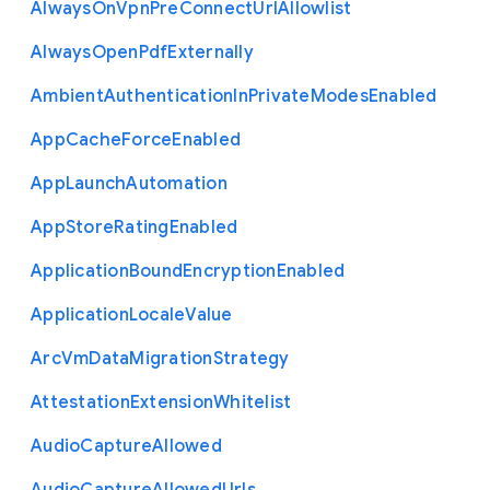
Always
On
Vpn
Pre
Connect
Url
Allowlist
Always
Open
Pdf
Externally
Ambient
Authentication
In
Private
Modes
Enabled
App
Cache
Force
Enabled
App
Launch
Automation
App
Store
Rating
Enabled
Application
Bound
Encryption
Enabled
Application
Locale
Value
Arc
Vm
Data
Migration
Strategy
Attestation
Extension
Whitelist
Audio
Capture
Allowed