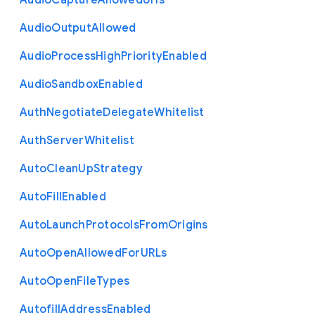
Audio
Capture
Allowed
Urls
Audio
Output
Allowed
Audio
Process
High
Priority
Enabled
Audio
Sandbox
Enabled
Auth
Negotiate
Delegate
Whitelist
Auth
Server
Whitelist
Auto
Clean
Up
Strategy
Auto
Fill
Enabled
Auto
Launch
Protocols
From
Origins
Auto
Open
Allowed
For
U
R
Ls
Auto
Open
File
Types
Autofill
Address
Enabled