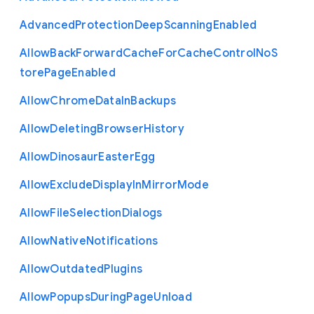
Advanced
Protection
Deep
Scanning
Enabled
Allow
Back
Forward
Cache
For
Cache
Control
No
S
tore
Page
Enabled
Allow
Chrome
Data
In
Backups
Allow
Deleting
Browser
History
Allow
Dinosaur
Easter
Egg
Allow
Exclude
Display
In
Mirror
Mode
Allow
File
Selection
Dialogs
Allow
Native
Notifications
Allow
Outdated
Plugins
Allow
Popups
During
Page
Unload