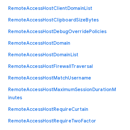
Remote
Access
Host
Client
Domain
List
Remote
Access
Host
Clipboard
Size
Bytes
Remote
Access
Host
Debug
Override
Policies
Remote
Access
Host
Domain
Remote
Access
Host
Domain
List
Remote
Access
Host
Firewall
Traversal
Remote
Access
Host
Match
Username
Remote
Access
Host
Maximum
Session
Duration
M
inutes
Remote
Access
Host
Require
Curtain
Remote
Access
Host
Require
Two
Factor