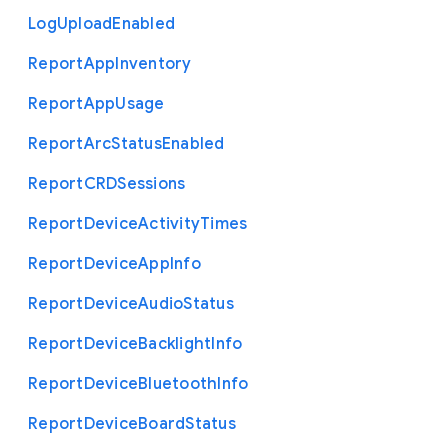
Log
Upload
Enabled
Report
App
Inventory
Report
App
Usage
Report
Arc
Status
Enabled
Report
C
R
D
Sessions
Report
Device
Activity
Times
Report
Device
App
Info
Report
Device
Audio
Status
Report
Device
Backlight
Info
Report
Device
Bluetooth
Info
Report
Device
Board
Status