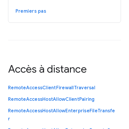
Premiers pas
Accès à distance
Remote
Access
Client
Firewall
Traversal
Remote
Access
Host
Allow
Client
Pairing
Remote
Access
Host
Allow
Enterprise
File
Transfe
r