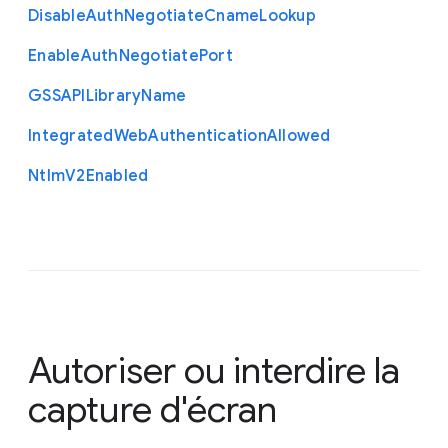
Disable
Auth
Negotiate
Cname
Lookup
Enable
Auth
Negotiate
Port
G
S
S
A
P
I
Library
Name
Integrated
Web
Authentication
Allowed
Ntlm
V2
Enabled
Autoriser ou interdire la
capture d'écran