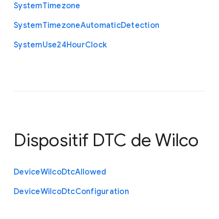
System
Timezone
System
Timezone
Automatic
Detection
System
Use24
Hour
Clock
Dispositif DTC de Wilco
Device
Wilco
Dtc
Allowed
Device
Wilco
Dtc
Configuration