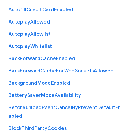
Autofill
Credit
Card
Enabled
Autoplay
Allowed
Autoplay
Allowlist
Autoplay
Whitelist
Back
Forward
Cache
Enabled
Back
Forward
Cache
For
Web
Sockets
Allowed
Background
Mode
Enabled
Battery
Saver
Mode
Availability
Beforeunload
Event
Cancel
By
Prevent
Default
En
abled
Block
Third
Party
Cookies