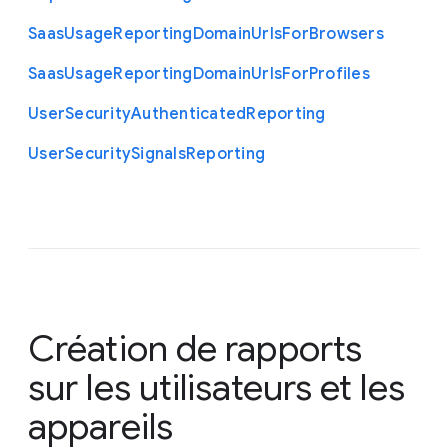
Saas
Usage
Reporting
Domain
Urls
For
Browsers
Saas
Usage
Reporting
Domain
Urls
For
Profiles
User
Security
Authenticated
Reporting
User
Security
Signals
Reporting
Création de rapports
sur les utilisateurs et les
appareils