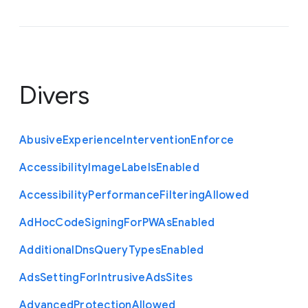
Divers
Abusive
Experience
Intervention
Enforce
Accessibility
Image
Labels
Enabled
Accessibility
Performance
Filtering
Allowed
Ad
Hoc
Code
Signing
For
P
W
As
Enabled
Additional
Dns
Query
Types
Enabled
Ads
Setting
For
Intrusive
Ads
Sites
Advanced
Protection
Allowed