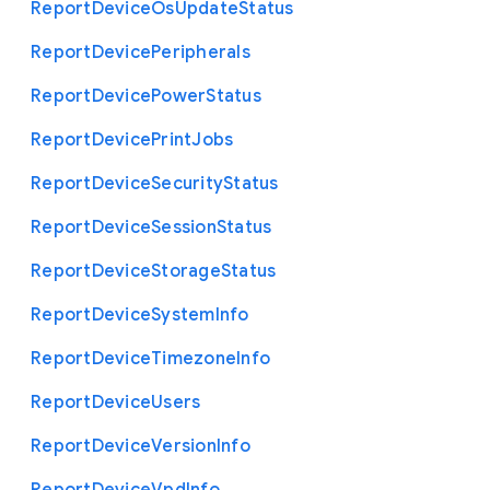
Report
Device
Os
Update
Status
Report
Device
Peripherals
Report
Device
Power
Status
Report
Device
Print
Jobs
Report
Device
Security
Status
Report
Device
Session
Status
Report
Device
Storage
Status
Report
Device
System
Info
Report
Device
Timezone
Info
Report
Device
Users
Report
Device
Version
Info