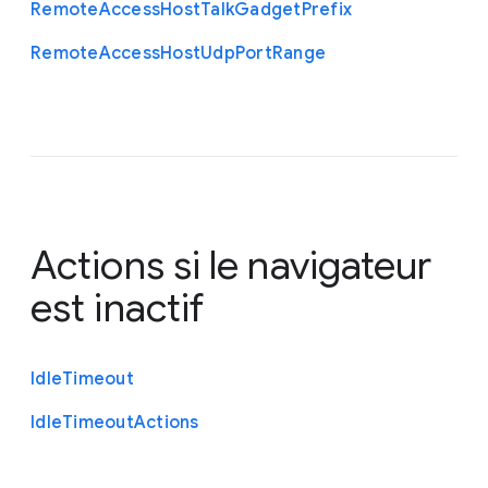
Remote
Access
Host
Talk
Gadget
Prefix
Remote
Access
Host
Udp
Port
Range
Actions si le navigateur
est inactif
Idle
Timeout
Idle
Timeout
Actions