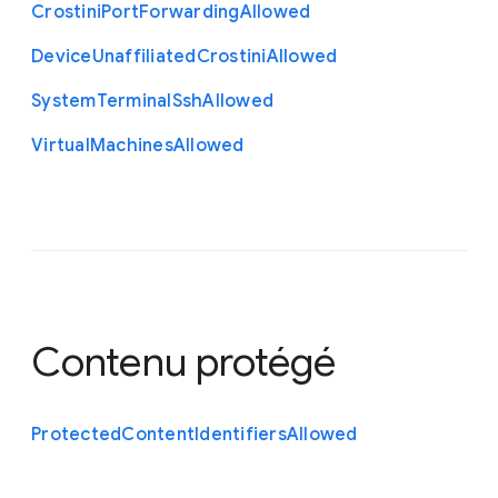
Crostini
Port
Forwarding
Allowed
Device
Unaffiliated
Crostini
Allowed
System
Terminal
Ssh
Allowed
Virtual
Machines
Allowed
Contenu protégé
Protected
Content
Identifiers
Allowed