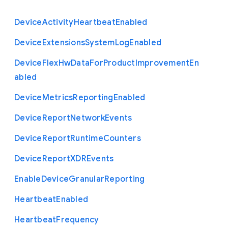
Device
Activity
Heartbeat
Enabled
Device
Extensions
System
Log
Enabled
Device
Flex
Hw
Data
For
Product
Improvement
En
abled
Device
Metrics
Reporting
Enabled
Device
Report
Network
Events
Device
Report
Runtime
Counters
Device
Report
X
D
R
Events
Enable
Device
Granular
Reporting
Heartbeat
Enabled
Heartbeat
Frequency