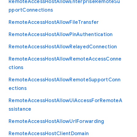
Remote
Access
Host
Allow
Enterprise
Remote
Su
pport
Connections
Remote
Access
Host
Allow
File
Transfer
Remote
Access
Host
Allow
Pin
Authentication
Remote
Access
Host
Allow
Relayed
Connection
Remote
Access
Host
Allow
Remote
Access
Conne
ctions
Remote
Access
Host
Allow
Remote
Support
Conn
ections
Remote
Access
Host
Allow
Ui
Access
For
Remote
A
ssistance
Remote
Access
Host
Allow
Url
Forwarding
Remote
Access
Host
Client
Domain