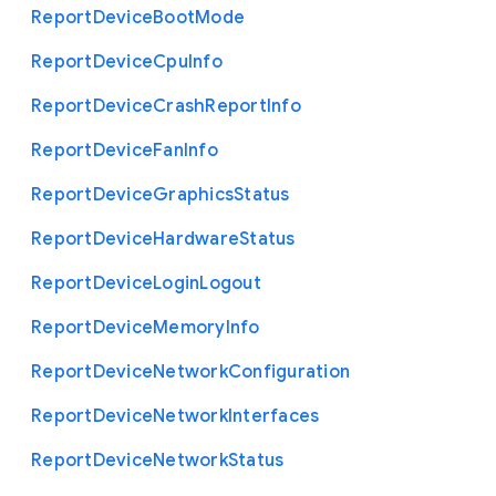
Report
Device
Boot
Mode
Report
Device
Cpu
Info
Report
Device
Crash
Report
Info
Report
Device
Fan
Info
Report
Device
Graphics
Status
Report
Device
Hardware
Status
Report
Device
Login
Logout
Report
Device
Memory
Info
Report
Device
Network
Configuration
Report
Device
Network
Interfaces
Report
Device
Network
Status