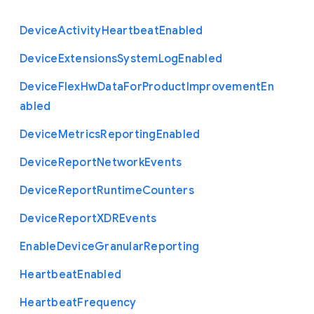
Device
Activity
Heartbeat
Enabled
Device
Extensions
System
Log
Enabled
Device
Flex
Hw
Data
For
Product
Improvement
En
abled
Device
Metrics
Reporting
Enabled
Device
Report
Network
Events
Device
Report
Runtime
Counters
Device
Report
X
D
R
Events
Enable
Device
Granular
Reporting
Heartbeat
Enabled
Heartbeat
Frequency