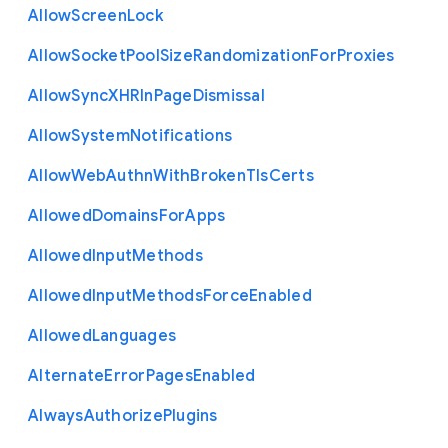
Allow
Screen
Lock
Allow
Socket
Pool
Size
Randomization
For
Proxies
Allow
Sync
X
H
R
In
Page
Dismissal
Allow
System
Notifications
Allow
Web
Authn
With
Broken
Tls
Certs
Allowed
Domains
For
Apps
Allowed
Input
Methods
Allowed
Input
Methods
Force
Enabled
Allowed
Languages
Alternate
Error
Pages
Enabled
Always
Authorize
Plugins