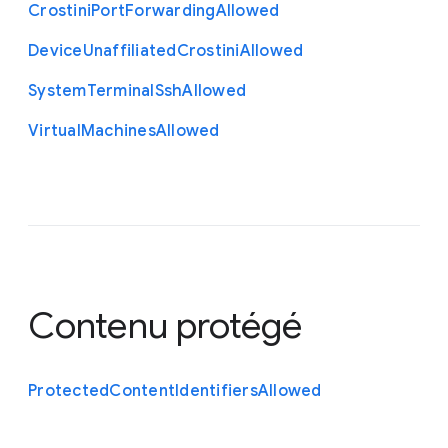
Crostini
Port
Forwarding
Allowed
Device
Unaffiliated
Crostini
Allowed
System
Terminal
Ssh
Allowed
Virtual
Machines
Allowed
Contenu protégé
Protected
Content
Identifiers
Allowed