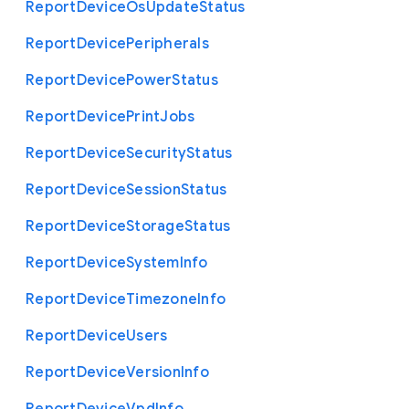
Report
Device
Os
Update
Status
Report
Device
Peripherals
Report
Device
Power
Status
Report
Device
Print
Jobs
Report
Device
Security
Status
Report
Device
Session
Status
Report
Device
Storage
Status
Report
Device
System
Info
Report
Device
Timezone
Info
Report
Device
Users
Report
Device
Version
Info