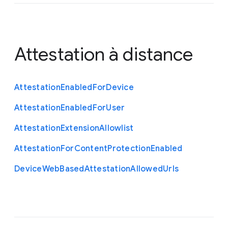
Attestation à distance
Attestation
Enabled
For
Device
Attestation
Enabled
For
User
Attestation
Extension
Allowlist
Attestation
For
Content
Protection
Enabled
Device
Web
Based
Attestation
Allowed
Urls