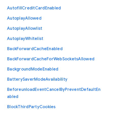
Autofill
Credit
Card
Enabled
Autoplay
Allowed
Autoplay
Allowlist
Autoplay
Whitelist
Back
Forward
Cache
Enabled
Back
Forward
Cache
For
Web
Sockets
Allowed
Background
Mode
Enabled
Battery
Saver
Mode
Availability
Beforeunload
Event
Cancel
By
Prevent
Default
En
abled
Block
Third
Party
Cookies