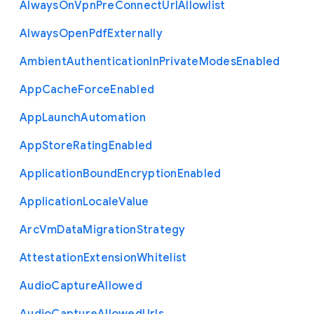
Always
On
Vpn
Pre
Connect
Url
Allowlist
Always
Open
Pdf
Externally
Ambient
Authentication
In
Private
Modes
Enabled
App
Cache
Force
Enabled
App
Launch
Automation
App
Store
Rating
Enabled
Application
Bound
Encryption
Enabled
Application
Locale
Value
Arc
Vm
Data
Migration
Strategy
Attestation
Extension
Whitelist
Audio
Capture
Allowed