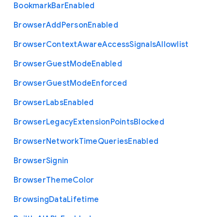
Bookmark
Bar
Enabled
Browser
Add
Person
Enabled
Browser
Context
Aware
Access
Signals
Allowlist
Browser
Guest
Mode
Enabled
Browser
Guest
Mode
Enforced
Browser
Labs
Enabled
Browser
Legacy
Extension
Points
Blocked
Browser
Network
Time
Queries
Enabled
Browser
Signin
Browser
Theme
Color
Browsing
Data
Lifetime