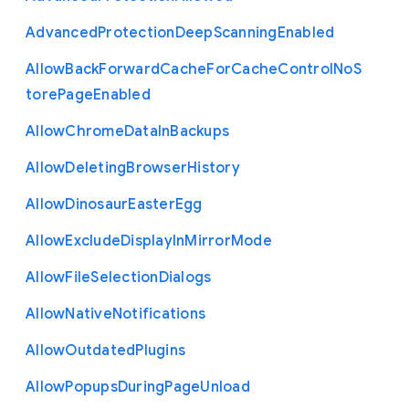
Advanced
Protection
Deep
Scanning
Enabled
Allow
Back
Forward
Cache
For
Cache
Control
No
S
tore
Page
Enabled
Allow
Chrome
Data
In
Backups
Allow
Deleting
Browser
History
Allow
Dinosaur
Easter
Egg
Allow
Exclude
Display
In
Mirror
Mode
Allow
File
Selection
Dialogs
Allow
Native
Notifications
Allow
Outdated
Plugins
Allow
Popups
During
Page
Unload