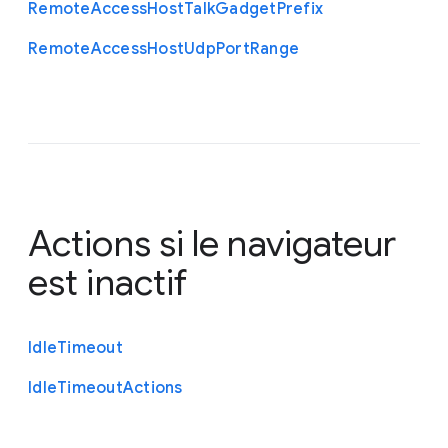
Remote
Access
Host
Talk
Gadget
Prefix
Remote
Access
Host
Udp
Port
Range
Actions si le navigateur
est inactif
Idle
Timeout
Idle
Timeout
Actions