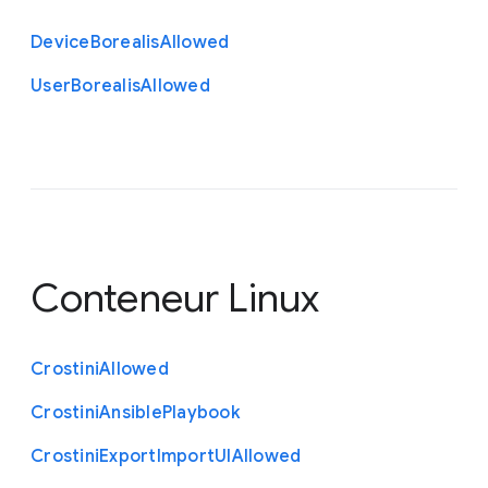
Device
Borealis
Allowed
User
Borealis
Allowed
Conteneur Linux
Crostini
Allowed
Crostini
Ansible
Playbook
Crostini
Export
Import
U
I
Allowed