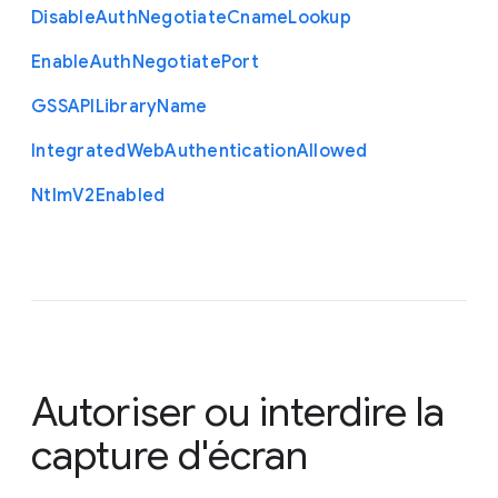
Disable
Auth
Negotiate
Cname
Lookup
Enable
Auth
Negotiate
Port
G
S
S
A
P
I
Library
Name
Integrated
Web
Authentication
Allowed
Ntlm
V2
Enabled
Autoriser ou interdire la
capture d'écran