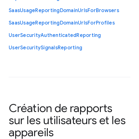
Saas
Usage
Reporting
Domain
Urls
For
Browsers
Saas
Usage
Reporting
Domain
Urls
For
Profiles
User
Security
Authenticated
Reporting
User
Security
Signals
Reporting
Création de rapports
sur les utilisateurs et les
appareils