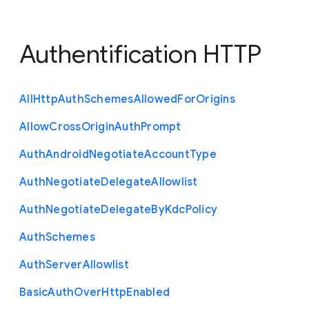
Authentification HTTP
All
Http
Auth
Schemes
Allowed
For
Origins
Allow
Cross
Origin
Auth
Prompt
Auth
Android
Negotiate
Account
Type
Auth
Negotiate
Delegate
Allowlist
Auth
Negotiate
Delegate
By
Kdc
Policy
Auth
Schemes
Auth
Server
Allowlist
Basic
Auth
Over
Http
Enabled