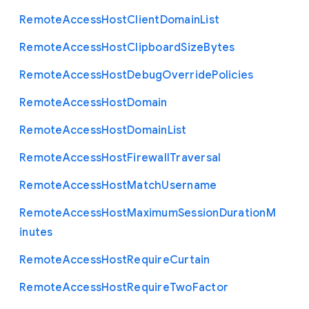
Remote
Access
Host
Client
Domain
List
Remote
Access
Host
Clipboard
Size
Bytes
Remote
Access
Host
Debug
Override
Policies
Remote
Access
Host
Domain
Remote
Access
Host
Domain
List
Remote
Access
Host
Firewall
Traversal
Remote
Access
Host
Match
Username
Remote
Access
Host
Maximum
Session
Duration
M
inutes
Remote
Access
Host
Require
Curtain
Remote
Access
Host
Require
Two
Factor