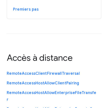
Premiers pas
Accès à distance
Remote
Access
Client
Firewall
Traversal
Remote
Access
Host
Allow
Client
Pairing
Remote
Access
Host
Allow
Enterprise
File
Transfe
r