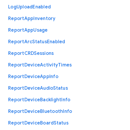
Log
Upload
Enabled
Report
App
Inventory
Report
App
Usage
Report
Arc
Status
Enabled
Report
C
R
D
Sessions
Report
Device
Activity
Times
Report
Device
App
Info
Report
Device
Audio
Status
Report
Device
Backlight
Info
Report
Device
Bluetooth
Info
Report
Device
Board
Status