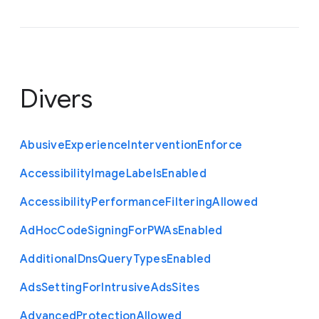
Divers
Abusive
Experience
Intervention
Enforce
Accessibility
Image
Labels
Enabled
Accessibility
Performance
Filtering
Allowed
Ad
Hoc
Code
Signing
For
P
W
As
Enabled
Additional
Dns
Query
Types
Enabled
Ads
Setting
For
Intrusive
Ads
Sites
Advanced
Protection
Allowed