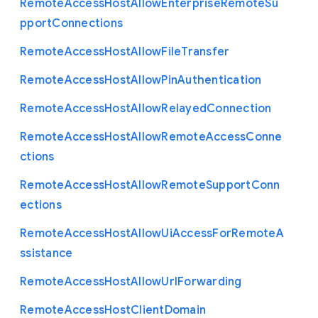
Remote
Access
Host
Allow
Enterprise
Remote
Su
pport
Connections
Remote
Access
Host
Allow
File
Transfer
Remote
Access
Host
Allow
Pin
Authentication
Remote
Access
Host
Allow
Relayed
Connection
Remote
Access
Host
Allow
Remote
Access
Conne
ctions
Remote
Access
Host
Allow
Remote
Support
Conn
ections
Remote
Access
Host
Allow
Ui
Access
For
Remote
A
ssistance
Remote
Access
Host
Allow
Url
Forwarding
Remote
Access
Host
Client
Domain