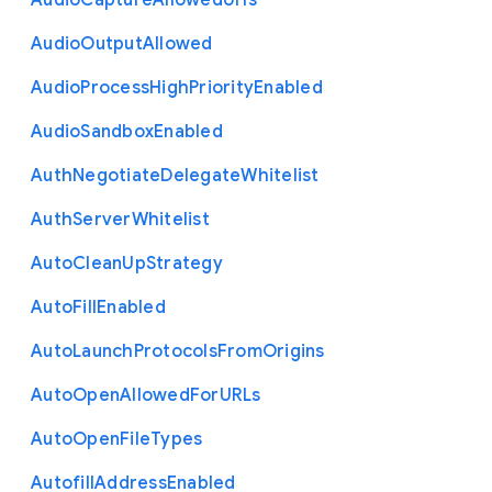
Audio
Capture
Allowed
Urls
Audio
Output
Allowed
Audio
Process
High
Priority
Enabled
Audio
Sandbox
Enabled
Auth
Negotiate
Delegate
Whitelist
Auth
Server
Whitelist
Auto
Clean
Up
Strategy
Auto
Fill
Enabled
Auto
Launch
Protocols
From
Origins
Auto
Open
Allowed
For
U
R
Ls
Auto
Open
File
Types
Autofill
Address
Enabled