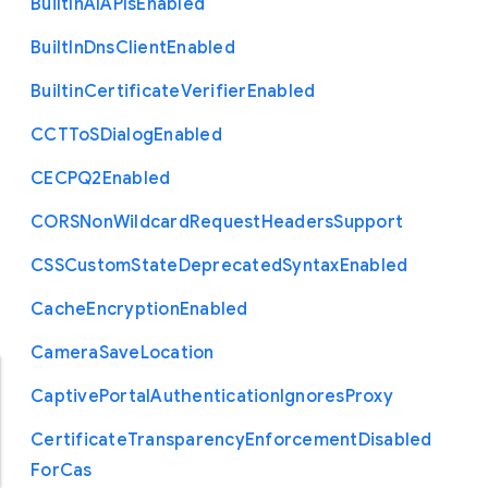
Built
In
A
I
A
P
Is
Enabled
Built
In
Dns
Client
Enabled
Builtin
Certificate
Verifier
Enabled
C
C
T
To
S
Dialog
Enabled
C
E
C
P
Q2
Enabled
C
O
R
S
Non
Wildcard
Request
Headers
Support
C
S
S
Custom
State
Deprecated
Syntax
Enabled
Cache
Encryption
Enabled
Camera
Save
Location
Captive
Portal
Authentication
Ignores
Proxy
Certificate
Transparency
Enforcement
Disabled
For
Cas