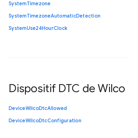
System
Timezone
System
Timezone
Automatic
Detection
System
Use24
Hour
Clock
Dispositif DTC de Wilco
Device
Wilco
Dtc
Allowed
Device
Wilco
Dtc
Configuration