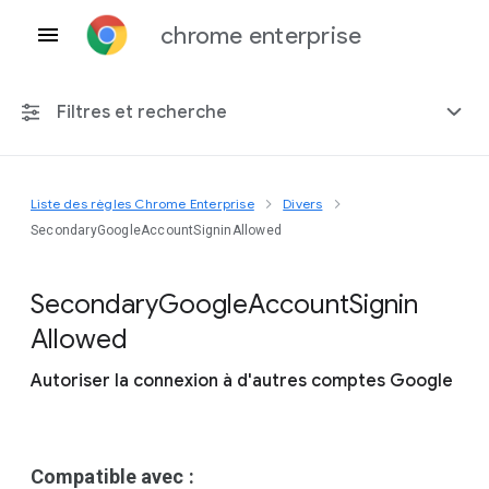
chrome enterprise
Filtres et recherche
Liste des règles Chrome Enterprise
Divers
Toute plate-forme
SecondaryGoogleAccountSigninAllowed
Chrome 151
Secondary
Google
Account
Signin
Allowed
Autoriser la connexion à d'autres comptes Google
Inclure les règles obsolètes
Compatible avec :