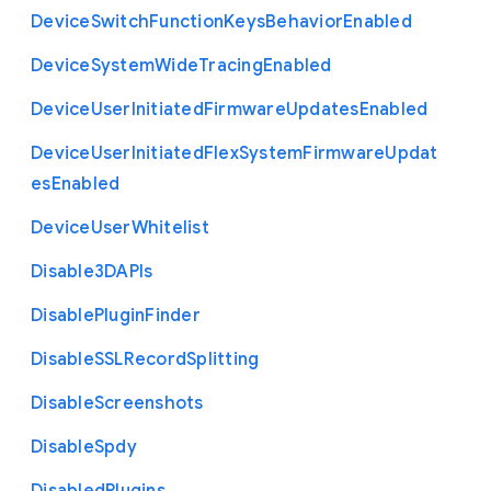
Device
Switch
Function
Keys
Behavior
Enabled
Device
System
Wide
Tracing
Enabled
Device
User
Initiated
Firmware
Updates
Enabled
Device
User
Initiated
Flex
System
Firmware
Updat
es
Enabled
Device
User
Whitelist
Disable3
D
A
P
Is
Disable
Plugin
Finder
Disable
S
S
L
Record
Splitting
Disable
Screenshots
Disable
Spdy