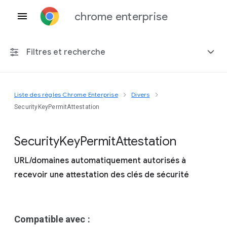
chrome enterprise
Filtres et recherche
Liste des règles Chrome Enterprise
Divers
Toute plate-forme
SecurityKeyPermitAttestation
Chrome 151
Security
Key
Permit
Attestation
URL/domaines automatiquement autorisés à
recevoir une attestation des clés de sécurité
Inclure les règles obsolètes
Compatible avec :