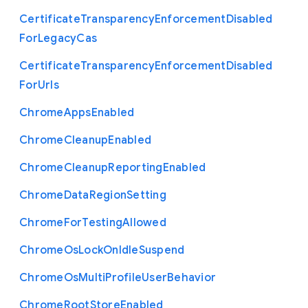
Certificate
Transparency
Enforcement
Disabled
For
Legacy
Cas
Certificate
Transparency
Enforcement
Disabled
For
Urls
Chrome
Apps
Enabled
Chrome
Cleanup
Enabled
Chrome
Cleanup
Reporting
Enabled
Chrome
Data
Region
Setting
Chrome
For
Testing
Allowed
Chrome
Os
Lock
On
Idle
Suspend
Chrome
Os
Multi
Profile
User
Behavior
Chrome
Root
Store
Enabled