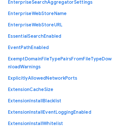
Enterprise
Search
Aggregator
Settings
Enterprise
Web
Store
Name
Enterprise
Web
Store
U
R
L
Essential
Search
Enabled
Event
Path
Enabled
Exempt
Domain
File
Type
Pairs
From
File
Type
Dow
nload
Warnings
Explicitly
Allowed
Network
Ports
Extension
Cache
Size
Extension
Install
Blacklist
Extension
Install
Event
Logging
Enabled
Extension
Install
Whitelist