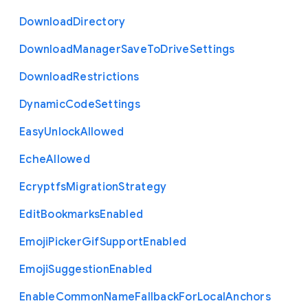
Download
Directory
Download
Manager
Save
To
Drive
Settings
Download
Restrictions
Dynamic
Code
Settings
Easy
Unlock
Allowed
Eche
Allowed
Ecryptfs
Migration
Strategy
Edit
Bookmarks
Enabled
Emoji
Picker
Gif
Support
Enabled
Emoji
Suggestion
Enabled
Enable
Common
Name
Fallback
For
Local
Anchors