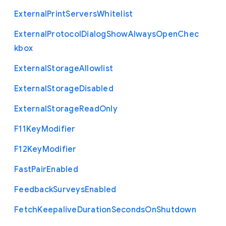
External
Print
Servers
Whitelist
External
Protocol
Dialog
Show
Always
Open
Chec
kbox
External
Storage
Allowlist
External
Storage
Disabled
External
Storage
Read
Only
F11
Key
Modifier
F12
Key
Modifier
Fast
Pair
Enabled
Feedback
Surveys
Enabled
Fetch
Keepalive
Duration
Seconds
On
Shutdown