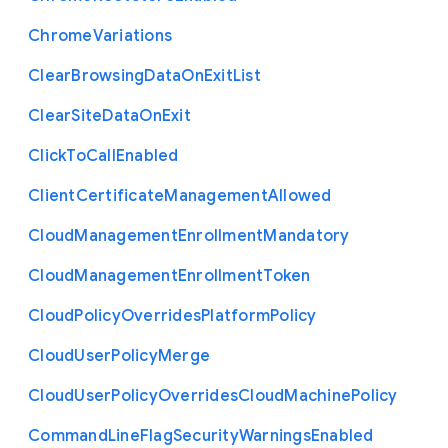
Chrome
Variations
Clear
Browsing
Data
On
Exit
List
Clear
Site
Data
On
Exit
Click
To
Call
Enabled
Client
Certificate
Management
Allowed
Cloud
Management
Enrollment
Mandatory
Cloud
Management
Enrollment
Token
Cloud
Policy
Overrides
Platform
Policy
Cloud
User
Policy
Merge
Cloud
User
Policy
Overrides
Cloud
Machine
Policy
Command
Line
Flag
Security
Warnings
Enabled