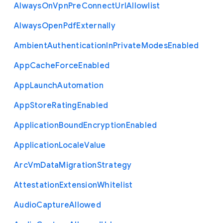
Always
On
Vpn
Pre
Connect
Url
Allowlist
Always
Open
Pdf
Externally
Ambient
Authentication
In
Private
Modes
Enabled
App
Cache
Force
Enabled
App
Launch
Automation
App
Store
Rating
Enabled
Application
Bound
Encryption
Enabled
Application
Locale
Value
Arc
Vm
Data
Migration
Strategy
Attestation
Extension
Whitelist
Audio
Capture
Allowed