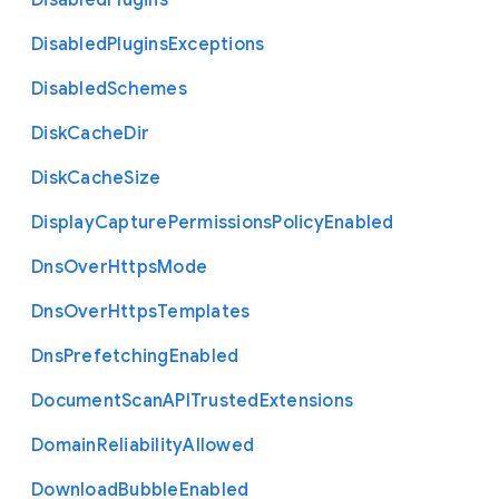
Disabled
Plugins
Disabled
Plugins
Exceptions
Disabled
Schemes
Disk
Cache
Dir
Disk
Cache
Size
Display
Capture
Permissions
Policy
Enabled
Dns
Over
Https
Mode
Dns
Over
Https
Templates
Dns
Prefetching
Enabled
Document
Scan
A
P
I
Trusted
Extensions
Domain
Reliability
Allowed
Download
Bubble
Enabled