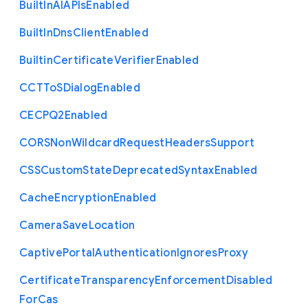
Built
In
A
I
A
P
Is
Enabled
Built
In
Dns
Client
Enabled
Builtin
Certificate
Verifier
Enabled
C
C
T
To
S
Dialog
Enabled
C
E
C
P
Q2
Enabled
C
O
R
S
Non
Wildcard
Request
Headers
Support
C
S
S
Custom
State
Deprecated
Syntax
Enabled
Cache
Encryption
Enabled
Camera
Save
Location
Captive
Portal
Authentication
Ignores
Proxy
Certificate
Transparency
Enforcement
Disabled
For
Cas