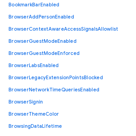
Bookmark
Bar
Enabled
Browser
Add
Person
Enabled
Browser
Context
Aware
Access
Signals
Allowlist
Browser
Guest
Mode
Enabled
Browser
Guest
Mode
Enforced
Browser
Labs
Enabled
Browser
Legacy
Extension
Points
Blocked
Browser
Network
Time
Queries
Enabled
Browser
Signin
Browser
Theme
Color
Browsing
Data
Lifetime