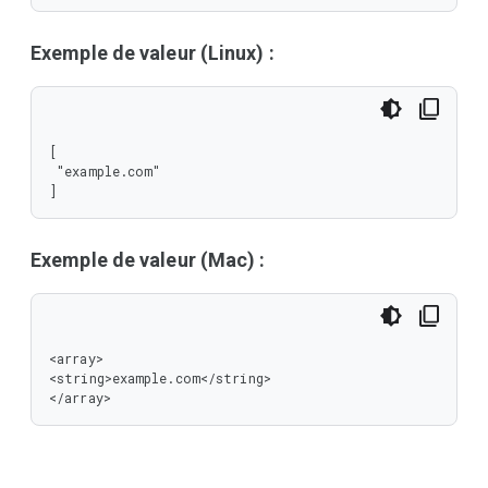
Exemple de valeur (Linux) :
[

 "example.com"

]
Exemple de valeur (Mac) :
<array>

<string>example.com</string>

</array>