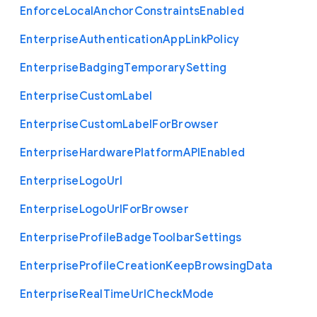
Enforce
Local
Anchor
Constraints
Enabled
Enterprise
Authentication
App
Link
Policy
Enterprise
Badging
Temporary
Setting
Enterprise
Custom
Label
Enterprise
Custom
Label
For
Browser
Enterprise
Hardware
Platform
A
P
I
Enabled
Enterprise
Logo
Url
Enterprise
Logo
Url
For
Browser
Enterprise
Profile
Badge
Toolbar
Settings
Enterprise
Profile
Creation
Keep
Browsing
Data
Enterprise
Real
Time
Url
Check
Mode