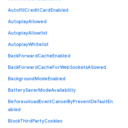
Autofill
Credit
Card
Enabled
Autoplay
Allowed
Autoplay
Allowlist
Autoplay
Whitelist
Back
Forward
Cache
Enabled
Back
Forward
Cache
For
Web
Sockets
Allowed
Background
Mode
Enabled
Battery
Saver
Mode
Availability
Beforeunload
Event
Cancel
By
Prevent
Default
En
abled
Block
Third
Party
Cookies