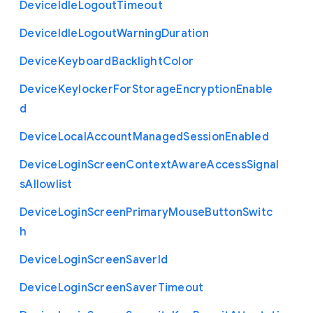
Device
Idle
Logout
Timeout
Device
Idle
Logout
Warning
Duration
Device
Keyboard
Backlight
Color
Device
Keylocker
For
Storage
Encryption
Enable
d
Device
Local
Account
Managed
Session
Enabled
Device
Login
Screen
Context
Aware
Access
Signal
s
Allowlist
Device
Login
Screen
Primary
Mouse
Button
Switc
h
Device
Login
Screen
Saver
Id
Device
Login
Screen
Saver
Timeout