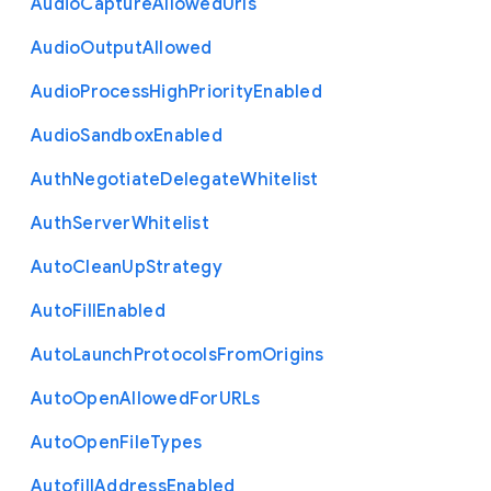
Audio
Capture
Allowed
Urls
Audio
Output
Allowed
Audio
Process
High
Priority
Enabled
Audio
Sandbox
Enabled
Auth
Negotiate
Delegate
Whitelist
Auth
Server
Whitelist
Auto
Clean
Up
Strategy
Auto
Fill
Enabled
Auto
Launch
Protocols
From
Origins
Auto
Open
Allowed
For
U
R
Ls
Auto
Open
File
Types
Autofill
Address
Enabled