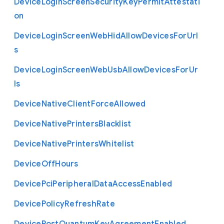
Device
Login
Screen
Security
Key
Permit
Attestati
on
Device
Login
Screen
Web
Hid
Allow
Devices
For
Url
s
Device
Login
Screen
Web
Usb
Allow
Devices
For
Ur
ls
Device
Native
Client
Force
Allowed
Device
Native
Printers
Blacklist
Device
Native
Printers
Whitelist
Device
Off
Hours
Device
Pci
Peripheral
Data
Access
Enabled
Device
Policy
Refresh
Rate