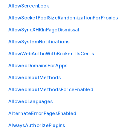
Allow
Screen
Lock
Allow
Socket
Pool
Size
Randomization
For
Proxies
Allow
Sync
X
H
R
In
Page
Dismissal
Allow
System
Notifications
Allow
Web
Authn
With
Broken
Tls
Certs
Allowed
Domains
For
Apps
Allowed
Input
Methods
Allowed
Input
Methods
Force
Enabled
Allowed
Languages
Alternate
Error
Pages
Enabled
Always
Authorize
Plugins