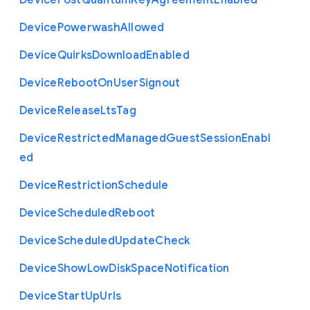
Device
Post
Quantum
Key
Agreement
Enabled
Device
Powerwash
Allowed
Device
Quirks
Download
Enabled
Device
Reboot
On
User
Signout
Device
Release
Lts
Tag
Device
Restricted
Managed
Guest
Session
Enabl
ed
Device
Restriction
Schedule
Device
Scheduled
Reboot
Device
Scheduled
Update
Check
Device
Show
Low
Disk
Space
Notification
Device
Start
Up
Urls