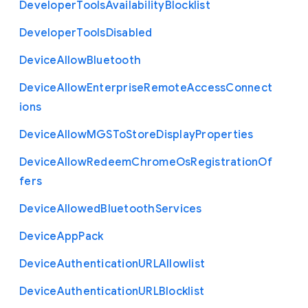
Developer
Tools
Availability
Blocklist
Developer
Tools
Disabled
Device
Allow
Bluetooth
Device
Allow
Enterprise
Remote
Access
Connect
ions
Device
Allow
M
G
S
To
Store
Display
Properties
Device
Allow
Redeem
Chrome
Os
Registration
Of
fers
Device
Allowed
Bluetooth
Services
Device
App
Pack
Device
Authentication
U
R
L
Allowlist
Device
Authentication
U
R
L
Blocklist