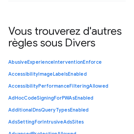
Vous trouverez d'autres
règles sous
Divers
Abusive
Experience
Intervention
Enforce
Accessibility
Image
Labels
Enabled
Accessibility
Performance
Filtering
Allowed
Ad
Hoc
Code
Signing
For
P
W
As
Enabled
Additional
Dns
Query
Types
Enabled
Ads
Setting
For
Intrusive
Ads
Sites