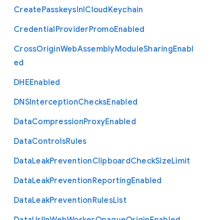
Create
Passkeys
In
I
Cloud
Keychain
Credential
Provider
Promo
Enabled
Cross
Origin
Web
Assembly
Module
Sharing
Enabl
ed
D
H
E
Enabled
D
N
S
Interception
Checks
Enabled
Data
Compression
Proxy
Enabled
Data
Controls
Rules
Data
Leak
Prevention
Clipboard
Check
Size
Limit
Data
Leak
Prevention
Reporting
Enabled
Data
Leak
Prevention
Rules
List