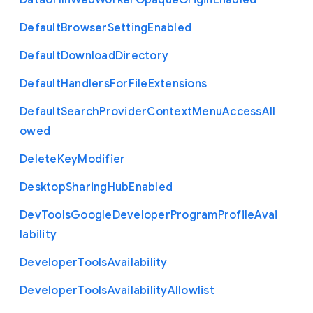
Data
Url
In
Web
Worker
Opaque
Origin
Enabled
Default
Browser
Setting
Enabled
Default
Download
Directory
Default
Handlers
For
File
Extensions
Default
Search
Provider
Context
Menu
Access
All
owed
Delete
Key
Modifier
Desktop
Sharing
Hub
Enabled
Dev
Tools
Google
Developer
Program
Profile
Avai
lability
Developer
Tools
Availability
Developer
Tools
Availability
Allowlist