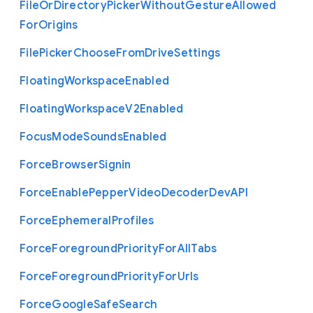
File
Or
Directory
Picker
Without
Gesture
Allowed
For
Origins
File
Picker
Choose
From
Drive
Settings
Floating
Workspace
Enabled
Floating
Workspace
V2
Enabled
Focus
Mode
Sounds
Enabled
Force
Browser
Signin
Force
Enable
Pepper
Video
Decoder
Dev
A
P
I
Force
Ephemeral
Profiles
Force
Foreground
Priority
For
All
Tabs
Force
Foreground
Priority
For
Urls
Force
Google
Safe
Search