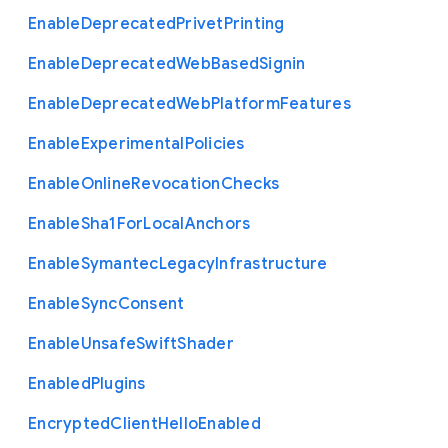
Enable
Deprecated
Privet
Printing
Enable
Deprecated
Web
Based
Signin
Enable
Deprecated
Web
Platform
Features
Enable
Experimental
Policies
Enable
Online
Revocation
Checks
Enable
Sha1
For
Local
Anchors
Enable
Symantec
Legacy
Infrastructure
Enable
Sync
Consent
Enable
Unsafe
Swift
Shader
Enabled
Plugins
Encrypted
Client
Hello
Enabled