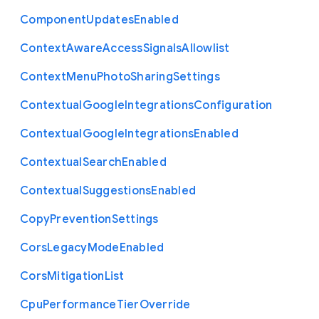
Component
Updates
Enabled
Context
Aware
Access
Signals
Allowlist
Context
Menu
Photo
Sharing
Settings
Contextual
Google
Integrations
Configuration
Contextual
Google
Integrations
Enabled
Contextual
Search
Enabled
Contextual
Suggestions
Enabled
Copy
Prevention
Settings
Cors
Legacy
Mode
Enabled
Cors
Mitigation
List
Cpu
Performance
Tier
Override