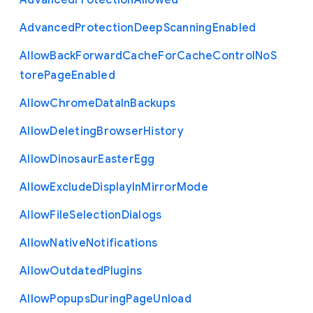
Advanced
Protection
Allowed
Advanced
Protection
Deep
Scanning
Enabled
Allow
Back
Forward
Cache
For
Cache
Control
No
S
tore
Page
Enabled
Allow
Chrome
Data
In
Backups
Allow
Deleting
Browser
History
Allow
Dinosaur
Easter
Egg
Allow
Exclude
Display
In
Mirror
Mode
Allow
File
Selection
Dialogs
Allow
Native
Notifications
Allow
Outdated
Plugins
Allow
Popups
During
Page
Unload