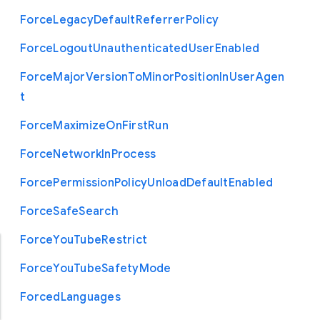
Force
Legacy
Default
Referrer
Policy
Force
Logout
Unauthenticated
User
Enabled
Force
Major
Version
To
Minor
Position
In
User
Agen
t
Force
Maximize
On
First
Run
Force
Network
In
Process
Force
Permission
Policy
Unload
Default
Enabled
Force
Safe
Search
Force
You
Tube
Restrict
Force
You
Tube
Safety
Mode
Forced
Languages