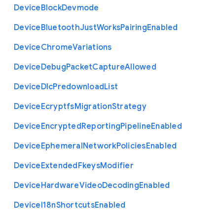
Device
Block
Devmode
Device
Bluetooth
Just
Works
Pairing
Enabled
Device
Chrome
Variations
Device
Debug
Packet
Capture
Allowed
Device
Dlc
Predownload
List
Device
Ecryptfs
Migration
Strategy
Device
Encrypted
Reporting
Pipeline
Enabled
Device
Ephemeral
Network
Policies
Enabled
Device
Extended
Fkeys
Modifier
Device
Hardware
Video
Decoding
Enabled
Device
I18n
Shortcuts
Enabled