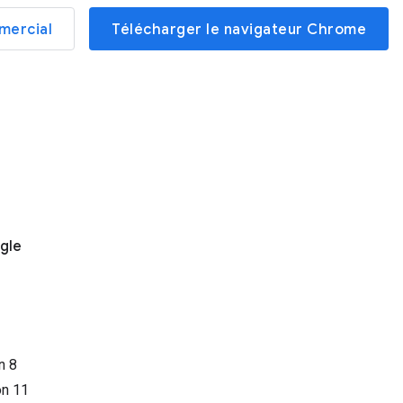
mercial
Télécharger le navigateur Chrome
gle
on
8
on
11