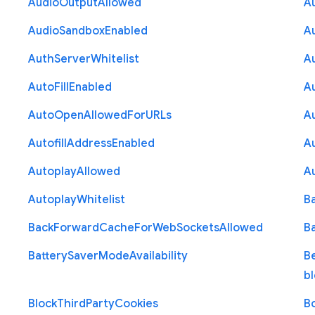
Audio
Output
Allowed
A
Audio
Sandbox
Enabled
A
Auth
Server
Whitelist
A
Auto
Fill
Enabled
A
Auto
Open
Allowed
For
U
R
Ls
A
Autofill
Address
Enabled
Au
Autoplay
Allowed
A
Autoplay
Whitelist
B
Back
Forward
Cache
For
Web
Sockets
Allowed
B
Battery
Saver
Mode
Availability
B
b
Block
Third
Party
Cookies
B