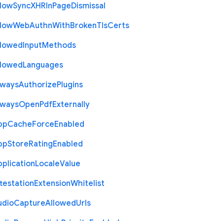
llow
Sync
X
H
R
In
Page
Dismissal
llow
Web
Authn
With
Broken
Tls
Certs
llowed
Input
Methods
llowed
Languages
lways
Authorize
Plugins
lways
Open
Pdf
Externally
pp
Cache
Force
Enabled
pp
Store
Rating
Enabled
plication
Locale
Value
testation
Extension
Whitelist
udio
Capture
Allowed
Urls