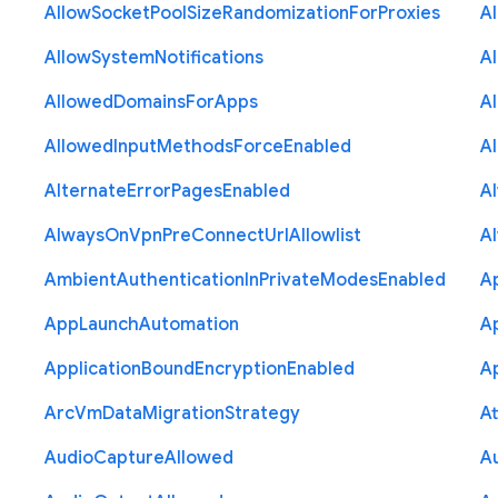
Allow
Socket
Pool
Size
Randomization
For
Proxies
A
Allow
System
Notifications
A
Allowed
Domains
For
Apps
A
Allowed
Input
Methods
Force
Enabled
A
Alternate
Error
Pages
Enabled
A
Always
On
Vpn
Pre
Connect
Url
Allowlist
A
Ambient
Authentication
In
Private
Modes
Enabled
A
App
Launch
Automation
A
Application
Bound
Encryption
Enabled
Ap
Arc
Vm
Data
Migration
Strategy
At
Audio
Capture
Allowed
A