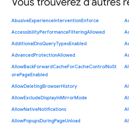
Vous trouverez d'autres 
Abusive
Experience
Intervention
Enforce
Ac
Accessibility
Performance
Filtering
Allowed
A
Additional
Dns
Query
Types
Enabled
A
Advanced
Protection
Allowed
A
Allow
Back
Forward
Cache
For
Cache
Control
No
St
A
ore
Page
Enabled
Allow
Deleting
Browser
History
A
Allow
Exclude
Display
In
Mirror
Mode
A
Allow
Native
Notifications
A
Allow
Popups
During
Page
Unload
A