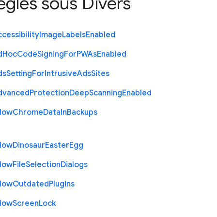
règles sous
Divers
cessibility
Image
Labels
Enabled
d
Hoc
Code
Signing
For
P
W
As
Enabled
ds
Setting
For
Intrusive
Ads
Sites
dvanced
Protection
Deep
Scanning
Enabled
llow
Chrome
Data
In
Backups
llow
Dinosaur
Easter
Egg
llow
File
Selection
Dialogs
llow
Outdated
Plugins
llow
Screen
Lock