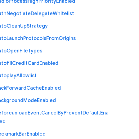
udio
Process
High
Priority
Enabled
uth
Negotiate
Delegate
Whitelist
uto
Clean
Up
Strategy
uto
Launch
Protocols
From
Origins
uto
Open
File
Types
tofill
Credit
Card
Enabled
utoplay
Allowlist
ack
Forward
Cache
Enabled
ackground
Mode
Enabled
eforeunload
Event
Cancel
By
Prevent
Default
Ena
led
ookmark
Bar
Enabled