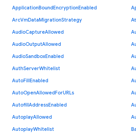
Application
Bound
Encryption
Enabled
Ap
Arc
Vm
Data
Migration
Strategy
At
Audio
Capture
Allowed
A
Audio
Output
Allowed
A
Audio
Sandbox
Enabled
A
Auth
Server
Whitelist
A
Auto
Fill
Enabled
A
Auto
Open
Allowed
For
U
R
Ls
A
Autofill
Address
Enabled
Au
Autoplay
Allowed
A
Autoplay
Whitelist
B