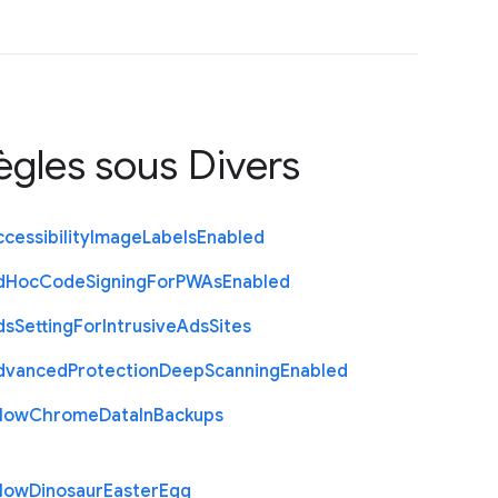
règles sous
Divers
cessibility
Image
Labels
Enabled
d
Hoc
Code
Signing
For
P
W
As
Enabled
ds
Setting
For
Intrusive
Ads
Sites
dvanced
Protection
Deep
Scanning
Enabled
llow
Chrome
Data
In
Backups
llow
Dinosaur
Easter
Egg