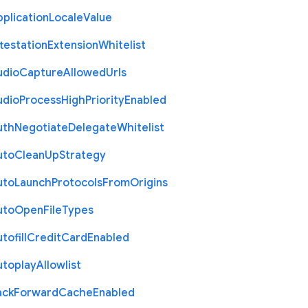
plication
Locale
Value
testation
Extension
Whitelist
udio
Capture
Allowed
Urls
udio
Process
High
Priority
Enabled
uth
Negotiate
Delegate
Whitelist
uto
Clean
Up
Strategy
uto
Launch
Protocols
From
Origins
uto
Open
File
Types
tofill
Credit
Card
Enabled
utoplay
Allowlist
ack
Forward
Cache
Enabled