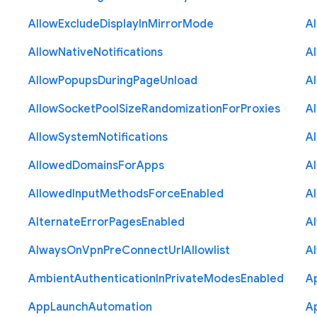
Allow
Exclude
Display
In
Mirror
Mode
A
Allow
Native
Notifications
A
Allow
Popups
During
Page
Unload
A
Allow
Socket
Pool
Size
Randomization
For
Proxies
A
Allow
System
Notifications
A
Allowed
Domains
For
Apps
A
Allowed
Input
Methods
Force
Enabled
A
Alternate
Error
Pages
Enabled
A
Always
On
Vpn
Pre
Connect
Url
Allowlist
A
Ambient
Authentication
In
Private
Modes
Enabled
A
App
Launch
Automation
A