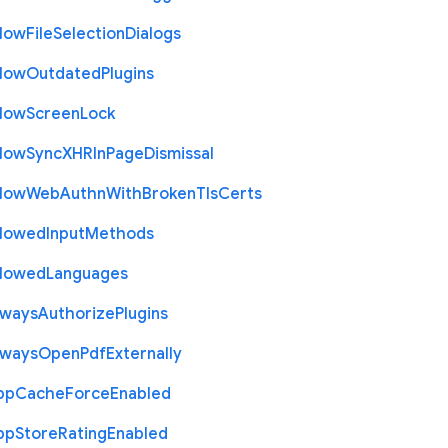
llow
File
Selection
Dialogs
llow
Outdated
Plugins
llow
Screen
Lock
llow
Sync
X
H
R
In
Page
Dismissal
llow
Web
Authn
With
Broken
Tls
Certs
llowed
Input
Methods
llowed
Languages
lways
Authorize
Plugins
lways
Open
Pdf
Externally
pp
Cache
Force
Enabled
pp
Store
Rating
Enabled