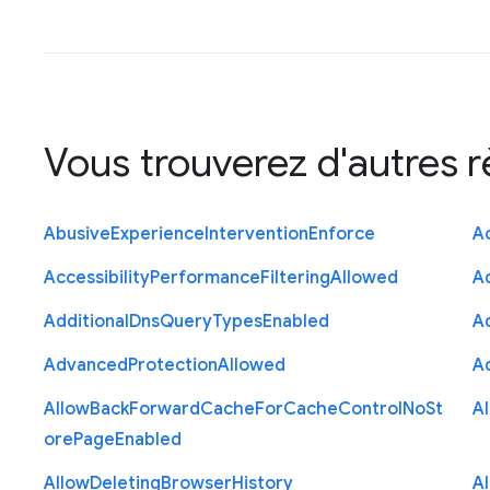
Vous trouverez d'autres 
Abusive
Experience
Intervention
Enforce
Ac
Accessibility
Performance
Filtering
Allowed
A
Additional
Dns
Query
Types
Enabled
A
Advanced
Protection
Allowed
A
Allow
Back
Forward
Cache
For
Cache
Control
No
St
A
ore
Page
Enabled
Allow
Deleting
Browser
History
A