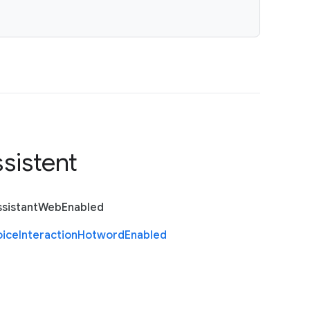
sistent
sistant
Web
Enabled
oice
Interaction
Hotword
Enabled