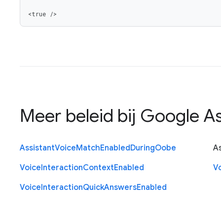
<true />
Meer beleid bij
Google As
Assistant
Voice
Match
Enabled
During
Oobe
As
Voice
Interaction
Context
Enabled
V
Voice
Interaction
Quick
Answers
Enabled