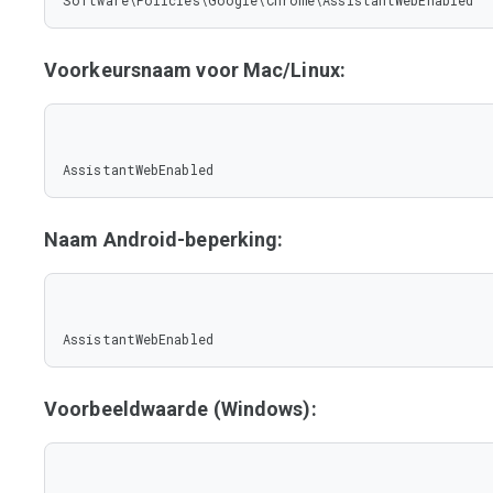
Software\Policies\Google\Chrome\AssistantWebEnabled
Voorkeursnaam voor Mac/Linux:
AssistantWebEnabled
Naam Android-beperking:
AssistantWebEnabled
Voorbeeldwaarde (Windows):