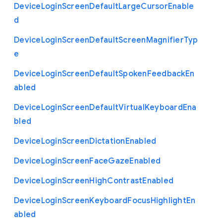
Device
Login
Screen
Default
Large
Cursor
Enable
d
Device
Login
Screen
Default
Screen
Magnifier
Typ
e
Device
Login
Screen
Default
Spoken
Feedback
En
abled
Device
Login
Screen
Default
Virtual
Keyboard
Ena
bled
Device
Login
Screen
Dictation
Enabled
Device
Login
Screen
Face
Gaze
Enabled
Device
Login
Screen
High
Contrast
Enabled
Device
Login
Screen
Keyboard
Focus
Highlight
En
abled