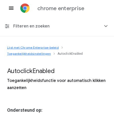
chrome enterprise
Filteren en zoeken
Lijst met Chrome Enterprise-beleid
Elk platform
Toegankelijkheidsinstellingen
AutoclickEnabled
Chrome 151
Autoclick
Enabled
Toegankelijkheidsfunctie voor automatisch klikken
aanzetten
Inclusief beëindigd beleid
Ondersteund op: