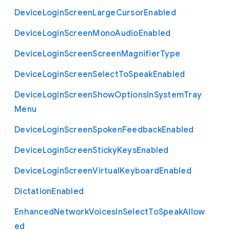
Device
Login
Screen
Large
Cursor
Enabled
Device
Login
Screen
Mono
Audio
Enabled
Device
Login
Screen
Screen
Magnifier
Type
Device
Login
Screen
Select
To
Speak
Enabled
Device
Login
Screen
Show
Options
In
System
Tray
Menu
Device
Login
Screen
Spoken
Feedback
Enabled
Device
Login
Screen
Sticky
Keys
Enabled
Device
Login
Screen
Virtual
Keyboard
Enabled
Dictation
Enabled
Enhanced
Network
Voices
In
Select
To
Speak
Allow
ed