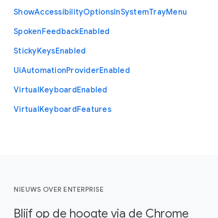
Show
Accessibility
Options
In
System
Tray
Menu
Spoken
Feedback
Enabled
Sticky
Keys
Enabled
Ui
Automation
Provider
Enabled
Virtual
Keyboard
Enabled
Virtual
Keyboard
Features
NIEUWS OVER ENTERPRISE
Blijf op de hoogte via de Chrome