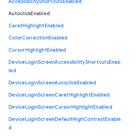
Accessibility
Shortcuts
Enabled
Autoclick
Enabled
Caret
Highlight
Enabled
Color
Correction
Enabled
Cursor
Highlight
Enabled
Device
Login
Screen
Accessibility
Shortcuts
Enab
led
Device
Login
Screen
Autoclick
Enabled
Device
Login
Screen
Caret
Highlight
Enabled
Device
Login
Screen
Cursor
Highlight
Enabled
Device
Login
Screen
Default
High
Contrast
Enable
d