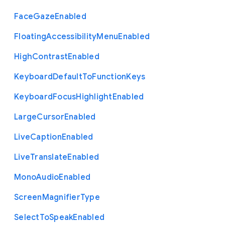
Face
Gaze
Enabled
Floating
Accessibility
Menu
Enabled
High
Contrast
Enabled
Keyboard
Default
To
Function
Keys
Keyboard
Focus
Highlight
Enabled
Large
Cursor
Enabled
Live
Caption
Enabled
Live
Translate
Enabled
Mono
Audio
Enabled
Screen
Magnifier
Type
Select
To
Speak
Enabled