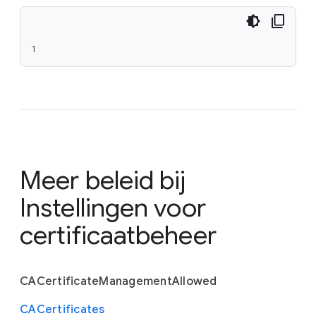
1
Meer beleid bij
Instellingen voor
certificaatbeheer
C
A
Certificate
Management
Allowed
C
A
Certificates