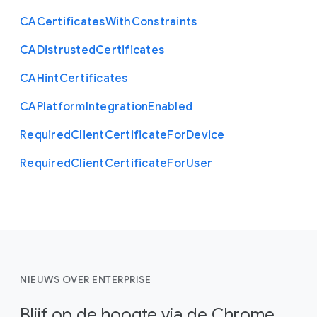
C
A
Certificates
With
Constraints
C
A
Distrusted
Certificates
C
A
Hint
Certificates
C
A
Platform
Integration
Enabled
Required
Client
Certificate
For
Device
Required
Client
Certificate
For
User
NIEUWS OVER ENTERPRISE
Blijf op de hoogte via de Chrome