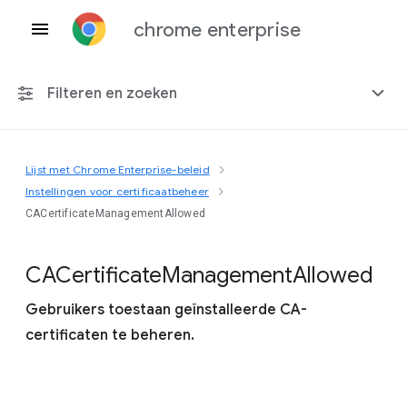
chrome enterprise
Filteren en zoeken
Lijst met Chrome Enterprise-beleid
Elk platform
Instellingen voor certificaatbeheer
CACertificateManagementAllowed
Chrome 151
C
A
Certificate
Management
Allowed
Gebruikers toestaan geïnstalleerde CA-
Inclusief beëindigd beleid
certificaten te beheren.