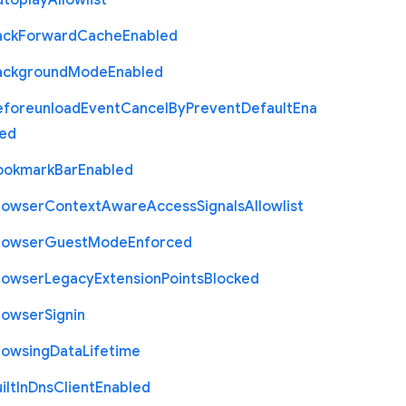
utoplay
Allowlist
ack
Forward
Cache
Enabled
ackground
Mode
Enabled
eforeunload
Event
Cancel
By
Prevent
Default
Ena
led
ookmark
Bar
Enabled
rowser
Context
Aware
Access
Signals
Allowlist
rowser
Guest
Mode
Enforced
rowser
Legacy
Extension
Points
Blocked
rowser
Signin
rowsing
Data
Lifetime
ilt
In
Dns
Client
Enabled