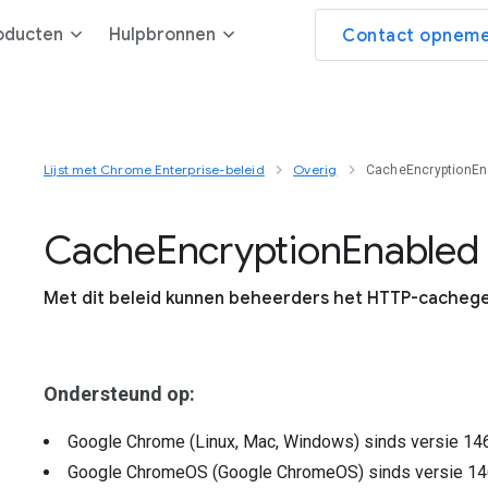
oducten
Hulpbronnen
Contact opneme
Lijst met Chrome Enterprise-beleid
Overig
CacheEncryptionEn
Cache
Encryption
Enabled
Met dit beleid kunnen beheerders het HTTP-cachegeh
Ondersteund op:
Google Chrome (Linux, Mac, Windows)
sinds versie
14
Google ChromeOS (Google ChromeOS)
sinds versie
14