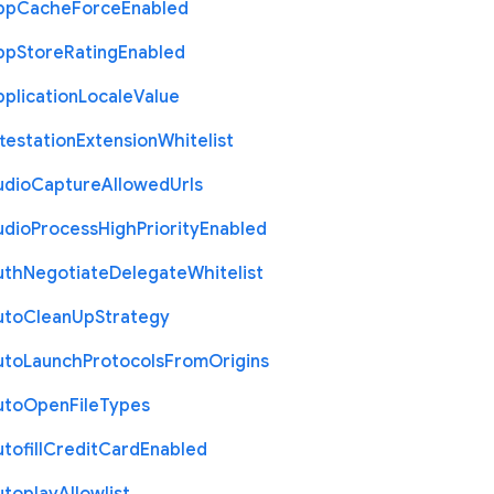
pp
Cache
Force
Enabled
pp
Store
Rating
Enabled
plication
Locale
Value
testation
Extension
Whitelist
udio
Capture
Allowed
Urls
udio
Process
High
Priority
Enabled
uth
Negotiate
Delegate
Whitelist
uto
Clean
Up
Strategy
uto
Launch
Protocols
From
Origins
uto
Open
File
Types
tofill
Credit
Card
Enabled