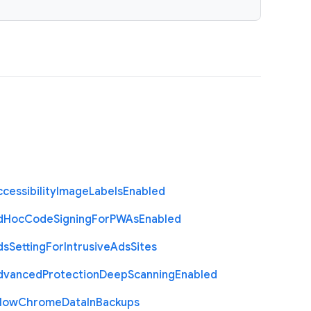
cessibility
Image
Labels
Enabled
d
Hoc
Code
Signing
For
P
W
As
Enabled
ds
Setting
For
Intrusive
Ads
Sites
dvanced
Protection
Deep
Scanning
Enabled
llow
Chrome
Data
In
Backups