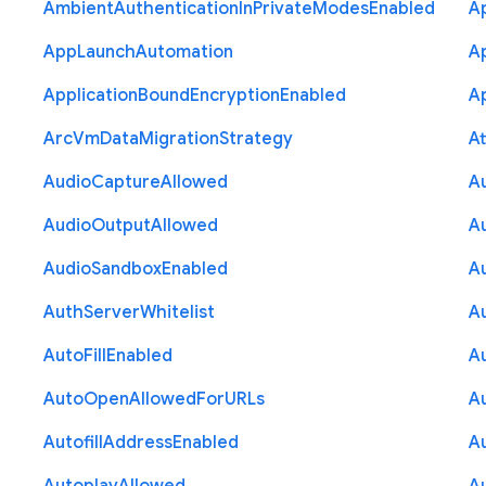
Ambient
Authentication
In
Private
Modes
Enabled
A
App
Launch
Automation
A
Application
Bound
Encryption
Enabled
Ap
Arc
Vm
Data
Migration
Strategy
At
Audio
Capture
Allowed
A
Audio
Output
Allowed
A
Audio
Sandbox
Enabled
A
Auth
Server
Whitelist
A
Auto
Fill
Enabled
A
Auto
Open
Allowed
For
U
R
Ls
A
Autofill
Address
Enabled
Au