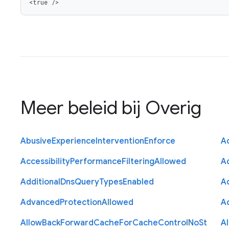
<true />
Meer beleid bij
Overig
Abusive
Experience
Intervention
Enforce
Ac
Accessibility
Performance
Filtering
Allowed
A
Additional
Dns
Query
Types
Enabled
A
Advanced
Protection
Allowed
A
Allow
Back
Forward
Cache
For
Cache
Control
No
St
A