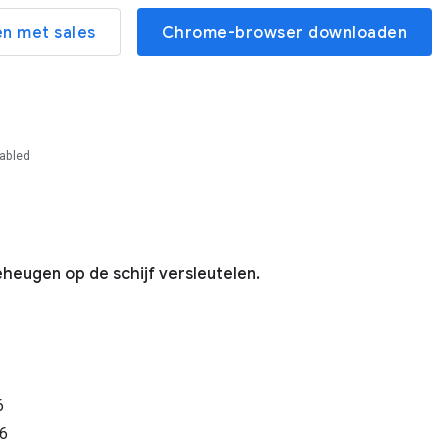
n met sales
Chrome-browser downloaden
abled
eugen op de schijf versleutelen.
6
6