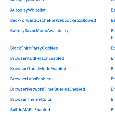
Autoplay
Allowed
A
Autoplay
Whitelist
B
Back
Forward
Cache
For
Web
Sockets
Allowed
B
Battery
Saver
Mode
Availability
B
b
Block
Third
Party
Cookies
B
Browser
Add
Person
Enabled
B
Browser
Guest
Mode
Enabled
B
Browser
Labs
Enabled
B
Browser
Network
Time
Queries
Enabled
B
Browser
Theme
Color
B
Built
In
A
I
A
P
Is
Enabled
Bu