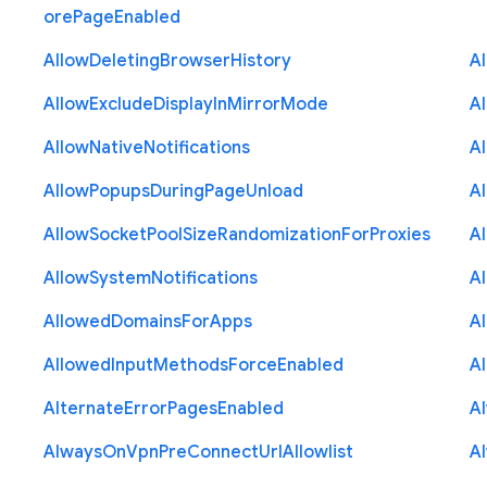
ore
Page
Enabled
Allow
Deleting
Browser
History
A
Allow
Exclude
Display
In
Mirror
Mode
A
Allow
Native
Notifications
A
Allow
Popups
During
Page
Unload
A
Allow
Socket
Pool
Size
Randomization
For
Proxies
A
Allow
System
Notifications
A
Allowed
Domains
For
Apps
A
Allowed
Input
Methods
Force
Enabled
A
Alternate
Error
Pages
Enabled
A
Always
On
Vpn
Pre
Connect
Url
Allowlist
A