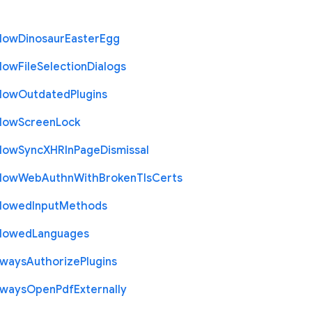
llow
Dinosaur
Easter
Egg
llow
File
Selection
Dialogs
llow
Outdated
Plugins
llow
Screen
Lock
llow
Sync
X
H
R
In
Page
Dismissal
llow
Web
Authn
With
Broken
Tls
Certs
llowed
Input
Methods
llowed
Languages
lways
Authorize
Plugins
lways
Open
Pdf
Externally