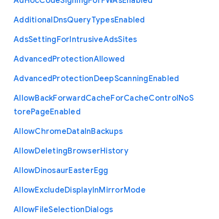
Ad
Hoc
Code
Signing
For
P
W
As
Enabled
Additional
Dns
Query
Types
Enabled
Ads
Setting
For
Intrusive
Ads
Sites
Advanced
Protection
Allowed
Advanced
Protection
Deep
Scanning
Enabled
Allow
Back
Forward
Cache
For
Cache
Control
No
S
tore
Page
Enabled
Allow
Chrome
Data
In
Backups
Allow
Deleting
Browser
History
Allow
Dinosaur
Easter
Egg
Allow
Exclude
Display
In
Mirror
Mode
Allow
File
Selection
Dialogs