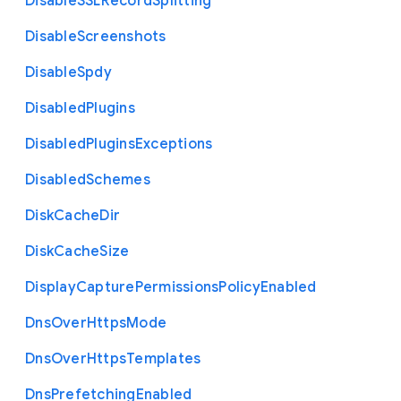
Disable
S
S
L
Record
Splitting
Disable
Screenshots
Disable
Spdy
Disabled
Plugins
Disabled
Plugins
Exceptions
Disabled
Schemes
Disk
Cache
Dir
Disk
Cache
Size
Display
Capture
Permissions
Policy
Enabled
Dns
Over
Https
Mode
Dns
Over
Https
Templates
Dns
Prefetching
Enabled