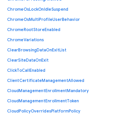
Chrome
Os
Lock
On
Idle
Suspend
Chrome
Os
Multi
Profile
User
Behavior
Chrome
Root
Store
Enabled
Chrome
Variations
Clear
Browsing
Data
On
Exit
List
Clear
Site
Data
On
Exit
Click
To
Call
Enabled
Client
Certificate
Management
Allowed
Cloud
Management
Enrollment
Mandatory
Cloud
Management
Enrollment
Token
Cloud
Policy
Overrides
Platform
Policy