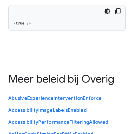
<true />
Meer beleid bij
Overig
Abusive
Experience
Intervention
Enforce
Accessibility
Image
Labels
Enabled
Accessibility
Performance
Filtering
Allowed