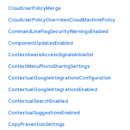
Cloud
User
Policy
Merge
Cloud
User
Policy
Overrides
Cloud
Machine
Policy
Command
Line
Flag
Security
Warnings
Enabled
Component
Updates
Enabled
Context
Aware
Access
Signals
Allowlist
Context
Menu
Photo
Sharing
Settings
Contextual
Google
Integrations
Configuration
Contextual
Google
Integrations
Enabled
Contextual
Search
Enabled
Contextual
Suggestions
Enabled
Copy
Prevention
Settings