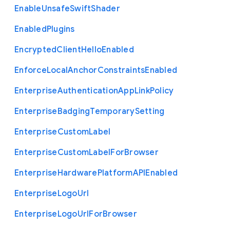
Enable
Unsafe
Swift
Shader
Enabled
Plugins
Encrypted
Client
Hello
Enabled
Enforce
Local
Anchor
Constraints
Enabled
Enterprise
Authentication
App
Link
Policy
Enterprise
Badging
Temporary
Setting
Enterprise
Custom
Label
Enterprise
Custom
Label
For
Browser
Enterprise
Hardware
Platform
A
P
I
Enabled
Enterprise
Logo
Url
Enterprise
Logo
Url
For
Browser