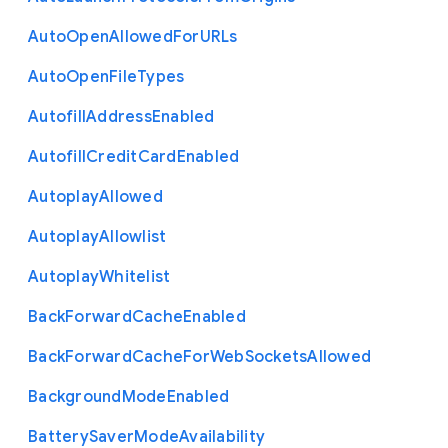
Auto
Open
Allowed
For
U
R
Ls
Auto
Open
File
Types
Autofill
Address
Enabled
Autofill
Credit
Card
Enabled
Autoplay
Allowed
Autoplay
Allowlist
Autoplay
Whitelist
Back
Forward
Cache
Enabled
Back
Forward
Cache
For
Web
Sockets
Allowed
Background
Mode
Enabled
Battery
Saver
Mode
Availability