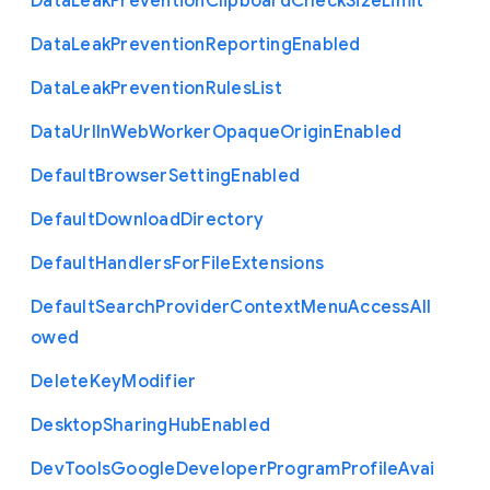
Data
Leak
Prevention
Clipboard
Check
Size
Limit
Data
Leak
Prevention
Reporting
Enabled
Data
Leak
Prevention
Rules
List
Data
Url
In
Web
Worker
Opaque
Origin
Enabled
Default
Browser
Setting
Enabled
Default
Download
Directory
Default
Handlers
For
File
Extensions
Default
Search
Provider
Context
Menu
Access
All
owed
Delete
Key
Modifier
Desktop
Sharing
Hub
Enabled
Dev
Tools
Google
Developer
Program
Profile
Avai