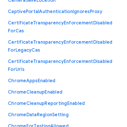
Camera
Save
Location
Captive
Portal
Authentication
Ignores
Proxy
Certificate
Transparency
Enforcement
Disabled
For
Cas
Certificate
Transparency
Enforcement
Disabled
For
Legacy
Cas
Certificate
Transparency
Enforcement
Disabled
For
Urls
Chrome
Apps
Enabled
Chrome
Cleanup
Enabled
Chrome
Cleanup
Reporting
Enabled
Chrome
Data
Region
Setting
Chrome
For
Testing
Allowed