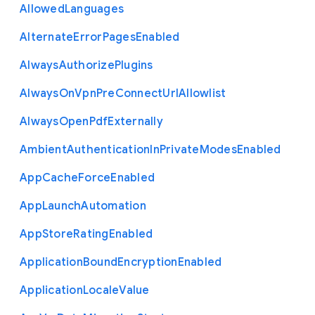
Allowed
Languages
Alternate
Error
Pages
Enabled
Always
Authorize
Plugins
Always
On
Vpn
Pre
Connect
Url
Allowlist
Always
Open
Pdf
Externally
Ambient
Authentication
In
Private
Modes
Enabled
App
Cache
Force
Enabled
App
Launch
Automation
App
Store
Rating
Enabled
Application
Bound
Encryption
Enabled
Application
Locale
Value