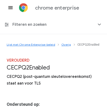
chrome enterprise
Filteren en zoeken
Lijst met Chrome Enterprise-beleid
Overig
CECPQ2Enabled
Elk platform
Chrome 151
VEROUDERD
C
E
C
P
Q2
Enabled
CECPQ2 (post-quantum sleutelovereenkomst)
staat aan voor TLS
Inclusief beëindigd beleid
Ondersteund op: