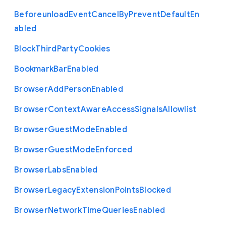
Beforeunload
Event
Cancel
By
Prevent
Default
En
abled
Block
Third
Party
Cookies
Bookmark
Bar
Enabled
Browser
Add
Person
Enabled
Browser
Context
Aware
Access
Signals
Allowlist
Browser
Guest
Mode
Enabled
Browser
Guest
Mode
Enforced
Browser
Labs
Enabled
Browser
Legacy
Extension
Points
Blocked
Browser
Network
Time
Queries
Enabled