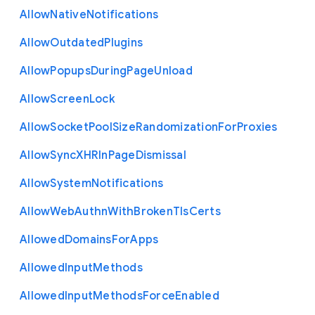
Allow
Native
Notifications
Allow
Outdated
Plugins
Allow
Popups
During
Page
Unload
Allow
Screen
Lock
Allow
Socket
Pool
Size
Randomization
For
Proxies
Allow
Sync
X
H
R
In
Page
Dismissal
Allow
System
Notifications
Allow
Web
Authn
With
Broken
Tls
Certs
Allowed
Domains
For
Apps
Allowed
Input
Methods
Allowed
Input
Methods
Force
Enabled