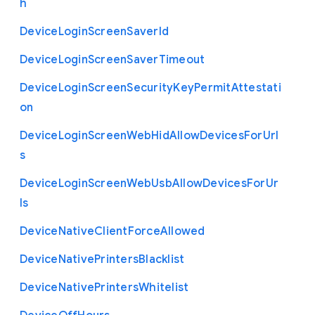
h
Device
Login
Screen
Saver
Id
Device
Login
Screen
Saver
Timeout
Device
Login
Screen
Security
Key
Permit
Attestati
on
Device
Login
Screen
Web
Hid
Allow
Devices
For
Url
s
Device
Login
Screen
Web
Usb
Allow
Devices
For
Ur
ls
Device
Native
Client
Force
Allowed
Device
Native
Printers
Blacklist
Device
Native
Printers
Whitelist