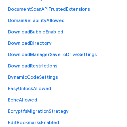
Document
Scan
A
P
I
Trusted
Extensions
Domain
Reliability
Allowed
Download
Bubble
Enabled
Download
Directory
Download
Manager
Save
To
Drive
Settings
Download
Restrictions
Dynamic
Code
Settings
Easy
Unlock
Allowed
Eche
Allowed
Ecryptfs
Migration
Strategy
Edit
Bookmarks
Enabled