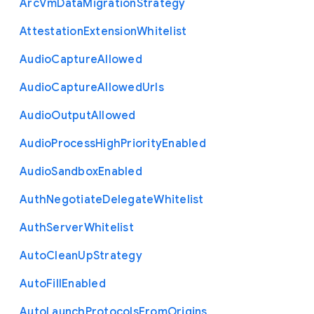
Arc
Vm
Data
Migration
Strategy
Attestation
Extension
Whitelist
Audio
Capture
Allowed
Audio
Capture
Allowed
Urls
Audio
Output
Allowed
Audio
Process
High
Priority
Enabled
Audio
Sandbox
Enabled
Auth
Negotiate
Delegate
Whitelist
Auth
Server
Whitelist
Auto
Clean
Up
Strategy
Auto
Fill
Enabled
Auto
Launch
Protocols
From
Origins