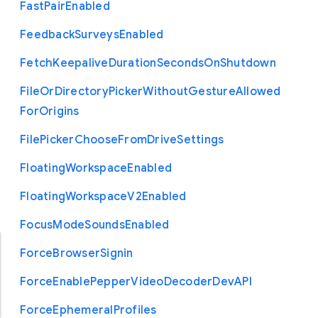
Fast
Pair
Enabled
Feedback
Surveys
Enabled
Fetch
Keepalive
Duration
Seconds
On
Shutdown
File
Or
Directory
Picker
Without
Gesture
Allowed
For
Origins
File
Picker
Choose
From
Drive
Settings
Floating
Workspace
Enabled
Floating
Workspace
V2
Enabled
Focus
Mode
Sounds
Enabled
Force
Browser
Signin
Force
Enable
Pepper
Video
Decoder
Dev
A
P
I
Force
Ephemeral
Profiles