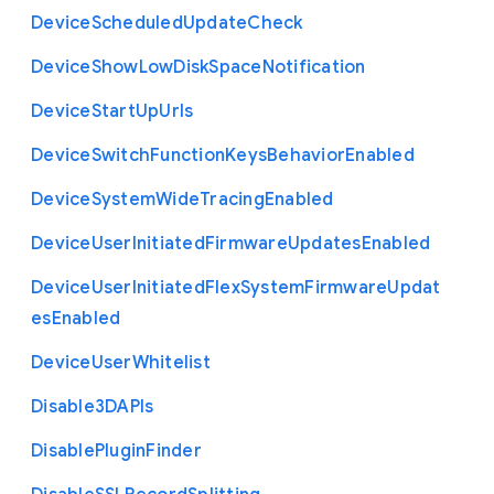
Device
Scheduled
Update
Check
Device
Show
Low
Disk
Space
Notification
Device
Start
Up
Urls
Device
Switch
Function
Keys
Behavior
Enabled
Device
System
Wide
Tracing
Enabled
Device
User
Initiated
Firmware
Updates
Enabled
Device
User
Initiated
Flex
System
Firmware
Updat
es
Enabled
Device
User
Whitelist
Disable3
D
A
P
Is
Disable
Plugin
Finder