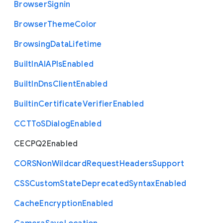
Browser
Signin
Browser
Theme
Color
Browsing
Data
Lifetime
Built
In
A
I
A
P
Is
Enabled
Built
In
Dns
Client
Enabled
Builtin
Certificate
Verifier
Enabled
C
C
T
To
S
Dialog
Enabled
C
E
C
P
Q2
Enabled
C
O
R
S
Non
Wildcard
Request
Headers
Support
C
S
S
Custom
State
Deprecated
Syntax
Enabled
Cache
Encryption
Enabled