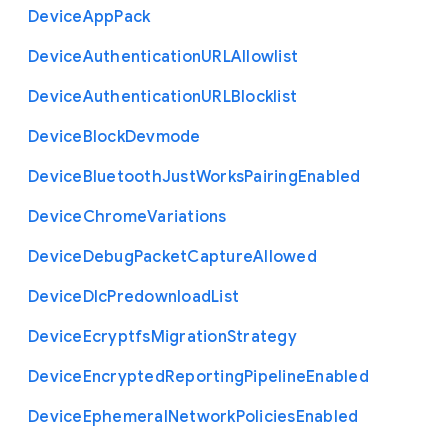
Device
App
Pack
Device
Authentication
U
R
L
Allowlist
Device
Authentication
U
R
L
Blocklist
Device
Block
Devmode
Device
Bluetooth
Just
Works
Pairing
Enabled
Device
Chrome
Variations
Device
Debug
Packet
Capture
Allowed
Device
Dlc
Predownload
List
Device
Ecryptfs
Migration
Strategy
Device
Encrypted
Reporting
Pipeline
Enabled
Device
Ephemeral
Network
Policies
Enabled