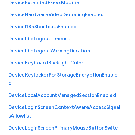
Device
Extended
Fkeys
Modifier
Device
Hardware
Video
Decoding
Enabled
Device
I18n
Shortcuts
Enabled
Device
Idle
Logout
Timeout
Device
Idle
Logout
Warning
Duration
Device
Keyboard
Backlight
Color
Device
Keylocker
For
Storage
Encryption
Enable
d
Device
Local
Account
Managed
Session
Enabled
Device
Login
Screen
Context
Aware
Access
Signal
s
Allowlist
Device
Login
Screen
Primary
Mouse
Button
Switc