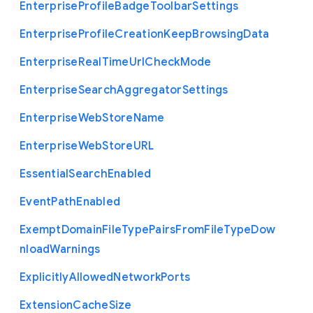
Enterprise
Profile
Badge
Toolbar
Settings
Enterprise
Profile
Creation
Keep
Browsing
Data
Enterprise
Real
Time
Url
Check
Mode
Enterprise
Search
Aggregator
Settings
Enterprise
Web
Store
Name
Enterprise
Web
Store
U
R
L
Essential
Search
Enabled
Event
Path
Enabled
Exempt
Domain
File
Type
Pairs
From
File
Type
Dow
nload
Warnings
Explicitly
Allowed
Network
Ports
Extension
Cache
Size