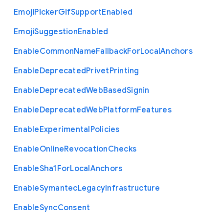
Emoji
Picker
Gif
Support
Enabled
Emoji
Suggestion
Enabled
Enable
Common
Name
Fallback
For
Local
Anchors
Enable
Deprecated
Privet
Printing
Enable
Deprecated
Web
Based
Signin
Enable
Deprecated
Web
Platform
Features
Enable
Experimental
Policies
Enable
Online
Revocation
Checks
Enable
Sha1
For
Local
Anchors
Enable
Symantec
Legacy
Infrastructure
Enable
Sync
Consent