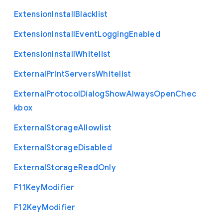
Extension
Install
Blacklist
Extension
Install
Event
Logging
Enabled
Extension
Install
Whitelist
External
Print
Servers
Whitelist
External
Protocol
Dialog
Show
Always
Open
Chec
kbox
External
Storage
Allowlist
External
Storage
Disabled
External
Storage
Read
Only
F11
Key
Modifier
F12
Key
Modifier