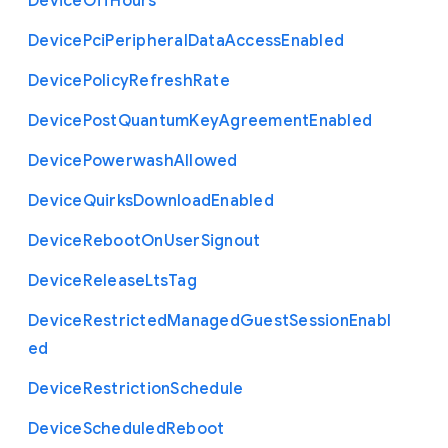
Device
Off
Hours
Device
Pci
Peripheral
Data
Access
Enabled
Device
Policy
Refresh
Rate
Device
Post
Quantum
Key
Agreement
Enabled
Device
Powerwash
Allowed
Device
Quirks
Download
Enabled
Device
Reboot
On
User
Signout
Device
Release
Lts
Tag
Device
Restricted
Managed
Guest
Session
Enabl
ed
Device
Restriction
Schedule
Device
Scheduled
Reboot