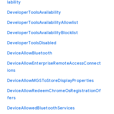
lability
Developer
Tools
Availability
Developer
Tools
Availability
Allowlist
Developer
Tools
Availability
Blocklist
Developer
Tools
Disabled
Device
Allow
Bluetooth
Device
Allow
Enterprise
Remote
Access
Connect
ions
Device
Allow
M
G
S
To
Store
Display
Properties
Device
Allow
Redeem
Chrome
Os
Registration
Of
fers
Device
Allowed
Bluetooth
Services