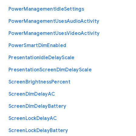
Power
Management
Idle
Settings
Power
Management
Uses
Audio
Activity
Power
Management
Uses
Video
Activity
Power
Smart
Dim
Enabled
Presentation
Idle
Delay
Scale
Presentation
Screen
Dim
Delay
Scale
Screen
Brightness
Percent
Screen
Dim
Delay
A
C
Screen
Dim
Delay
Battery
Screen
Lock
Delay
A
C
Screen
Lock
Delay
Battery