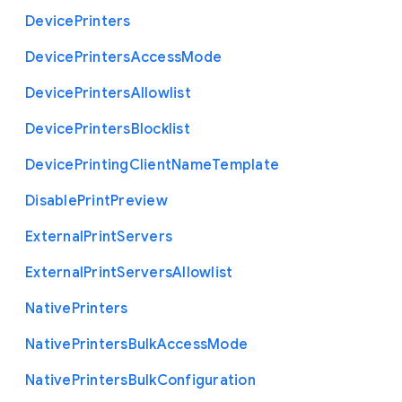
Device
Printers
Device
Printers
Access
Mode
Device
Printers
Allowlist
Device
Printers
Blocklist
Device
Printing
Client
Name
Template
Disable
Print
Preview
External
Print
Servers
External
Print
Servers
Allowlist
Native
Printers
Native
Printers
Bulk
Access
Mode
Native
Printers
Bulk
Configuration