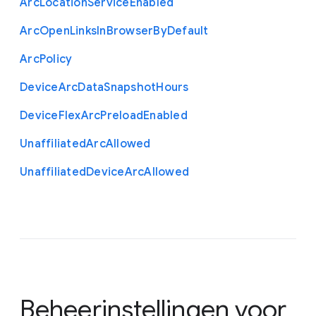
Arc
Location
Service
Enabled
Arc
Open
Links
In
Browser
By
Default
Arc
Policy
Device
Arc
Data
Snapshot
Hours
Device
Flex
Arc
Preload
Enabled
Unaffiliated
Arc
Allowed
Unaffiliated
Device
Arc
Allowed
Beheerinstellingen voor