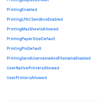
Printing
Duplex
Default
Printing
Enabled
Printing
L
P
A
C
Sandbox
Enabled
Printing
Max
Sheets
Allowed
Printing
Paper
Size
Default
Printing
Pin
Default
Printing
Send
Username
And
Filename
Enabled
User
Native
Printers
Allowed
User
Printers
Allowed