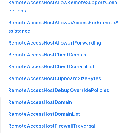
Remote
Access
Host
Allow
Remote
Support
Conn
ections
Remote
Access
Host
Allow
Ui
Access
For
Remote
A
ssistance
Remote
Access
Host
Allow
Url
Forwarding
Remote
Access
Host
Client
Domain
Remote
Access
Host
Client
Domain
List
Remote
Access
Host
Clipboard
Size
Bytes
Remote
Access
Host
Debug
Override
Policies
Remote
Access
Host
Domain
Remote
Access
Host
Domain
List
Remote
Access
Host
Firewall
Traversal