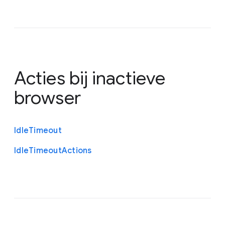
Acties bij inactieve
browser
Idle
Timeout
Idle
Timeout
Actions