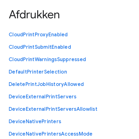
Afdrukken
Cloud
Print
Proxy
Enabled
Cloud
Print
Submit
Enabled
Cloud
Print
Warnings
Suppressed
Default
Printer
Selection
Delete
Print
Job
History
Allowed
Device
External
Print
Servers
Device
External
Print
Servers
Allowlist
Device
Native
Printers
Device
Native
Printers
Access
Mode