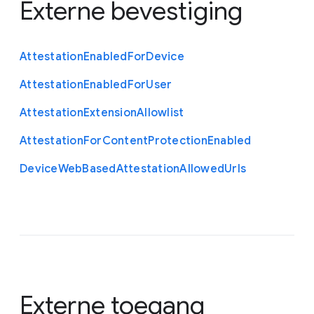
Externe bevestiging
Attestation
Enabled
For
Device
Attestation
Enabled
For
User
Attestation
Extension
Allowlist
Attestation
For
Content
Protection
Enabled
Device
Web
Based
Attestation
Allowed
Urls
Externe toegang