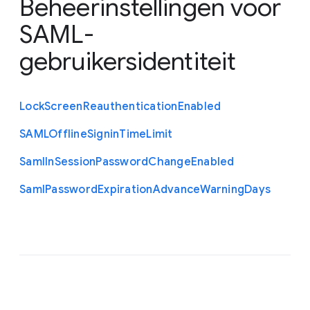
Beheerinstellingen voor
SAML-
gebruikersidentiteit
Lock
Screen
Reauthentication
Enabled
S
A
M
L
Offline
Signin
Time
Limit
Saml
In
Session
Password
Change
Enabled
Saml
Password
Expiration
Advance
Warning
Days