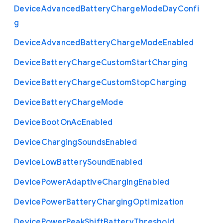
Device
Advanced
Battery
Charge
Mode
Day
Confi
g
Device
Advanced
Battery
Charge
Mode
Enabled
Device
Battery
Charge
Custom
Start
Charging
Device
Battery
Charge
Custom
Stop
Charging
Device
Battery
Charge
Mode
Device
Boot
On
Ac
Enabled
Device
Charging
Sounds
Enabled
Device
Low
Battery
Sound
Enabled
Device
Power
Adaptive
Charging
Enabled
Device
Power
Battery
Charging
Optimization
Device
Power
Peak
Shift
Battery
Threshold