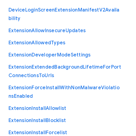
Device
Login
Screen
Extension
Manifest
V2
Availa
bility
Extension
Allow
Insecure
Updates
Extension
Allowed
Types
Extension
Developer
Mode
Settings
Extension
Extended
Background
Lifetime
For
Port
Connections
To
Urls
Extension
Force
Install
With
Non
Malware
Violatio
ns
Enabled
Extension
Install
Allowlist
Extension
Install
Blocklist
Extension
Install
Forcelist