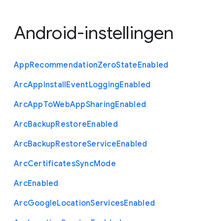
Android-instellingen
App
Recommendation
Zero
State
Enabled
Arc
App
Install
Event
Logging
Enabled
Arc
App
To
Web
App
Sharing
Enabled
Arc
Backup
Restore
Enabled
Arc
Backup
Restore
Service
Enabled
Arc
Certificates
Sync
Mode
Arc
Enabled
Arc
Google
Location
Services
Enabled