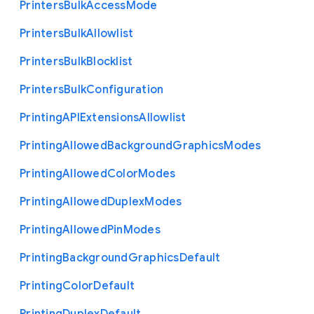
Printers
Bulk
Access
Mode
Printers
Bulk
Allowlist
Printers
Bulk
Blocklist
Printers
Bulk
Configuration
Printing
A
P
I
Extensions
Allowlist
Printing
Allowed
Background
Graphics
Modes
Printing
Allowed
Color
Modes
Printing
Allowed
Duplex
Modes
Printing
Allowed
Pin
Modes
Printing
Background
Graphics
Default
Printing
Color
Default