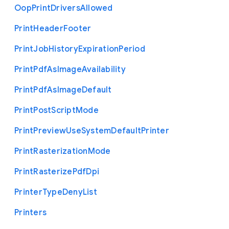
Oop
Print
Drivers
Allowed
Print
Header
Footer
Print
Job
History
Expiration
Period
Print
Pdf
As
Image
Availability
Print
Pdf
As
Image
Default
Print
Post
Script
Mode
Print
Preview
Use
System
Default
Printer
Print
Rasterization
Mode
Print
Rasterize
Pdf
Dpi
Printer
Type
Deny
List
Printers