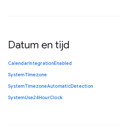
Datum en tijd
Calendar
Integration
Enabled
System
Timezone
System
Timezone
Automatic
Detection
System
Use24
Hour
Clock