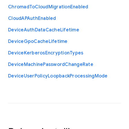
Chromad
To
Cloud
Migration
Enabled
Cloud
A
P
Auth
Enabled
Device
Auth
Data
Cache
Lifetime
Device
Gpo
Cache
Lifetime
Device
Kerberos
Encryption
Types
Device
Machine
Password
Change
Rate
Device
User
Policy
Loopback
Processing
Mode