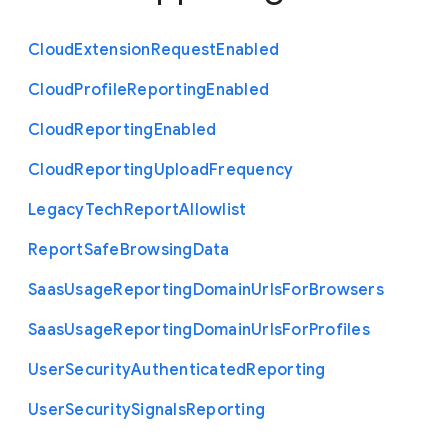
Cloud
Extension
Request
Enabled
Cloud
Profile
Reporting
Enabled
Cloud
Reporting
Enabled
Cloud
Reporting
Upload
Frequency
Legacy
Tech
Report
Allowlist
Report
Safe
Browsing
Data
Saas
Usage
Reporting
Domain
Urls
For
Browsers
Saas
Usage
Reporting
Domain
Urls
For
Profiles
User
Security
Authenticated
Reporting
User
Security
Signals
Reporting