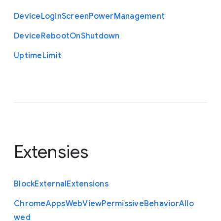
Device
Login
Screen
Power
Management
Device
Reboot
On
Shutdown
Uptime
Limit
Extensies
Block
External
Extensions
Chrome
Apps
Web
View
Permissive
Behavior
Allo
wed