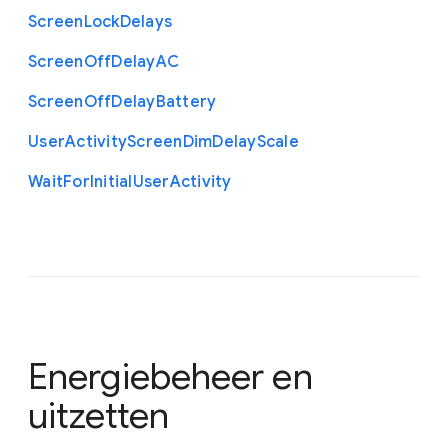
Screen
Lock
Delays
Screen
Off
Delay
A
C
Screen
Off
Delay
Battery
User
Activity
Screen
Dim
Delay
Scale
Wait
For
Initial
User
Activity
Energiebeheer en
uitzetten