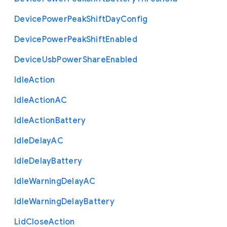
Device
Power
Peak
Shift
Day
Config
Device
Power
Peak
Shift
Enabled
Device
Usb
Power
Share
Enabled
Idle
Action
Idle
Action
A
C
Idle
Action
Battery
Idle
Delay
A
C
Idle
Delay
Battery
Idle
Warning
Delay
A
C
Idle
Warning
Delay
Battery
Lid
Close
Action