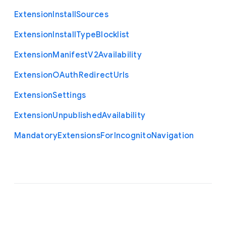
Extension
Install
Sources
Extension
Install
Type
Blocklist
Extension
Manifest
V2
Availability
Extension
O
Auth
Redirect
Urls
Extension
Settings
Extension
Unpublished
Availability
Mandatory
Extensions
For
Incognito
Navigation