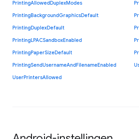
Printing
Allowed
Duplex
Modes
Pr
Printing
Background
Graphics
Default
Pr
Printing
Duplex
Default
Pr
Printing
L
P
A
C
Sandbox
Enabled
Pr
Printing
Paper
Size
Default
Pr
Printing
Send
Username
And
Filename
Enabled
U
User
Printers
Allowed
Android-instellingen