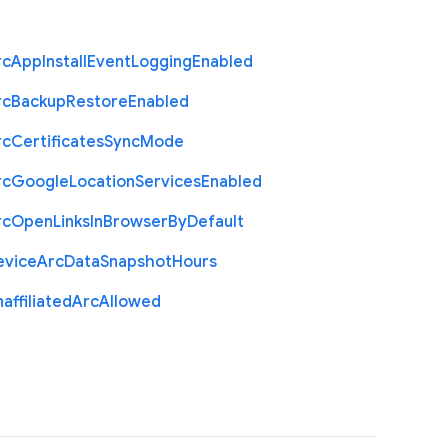
rc
App
Install
Event
Logging
Enabled
rc
Backup
Restore
Enabled
rc
Certificates
Sync
Mode
rc
Google
Location
Services
Enabled
rc
Open
Links
In
Browser
By
Default
evice
Arc
Data
Snapshot
Hours
affiliated
Arc
Allowed