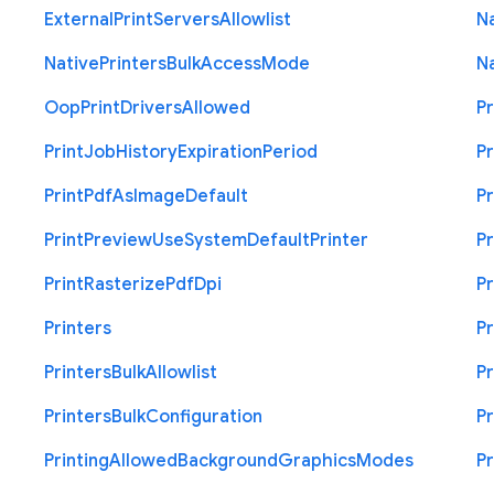
External
Print
Servers
Allowlist
N
Native
Printers
Bulk
Access
Mode
N
Oop
Print
Drivers
Allowed
Pr
Print
Job
History
Expiration
Period
Pr
Print
Pdf
As
Image
Default
Pr
Print
Preview
Use
System
Default
Printer
Pr
Print
Rasterize
Pdf
Dpi
Pr
Printers
Pr
Printers
Bulk
Allowlist
Pr
Printers
Bulk
Configuration
Pr
Printing
Allowed
Background
Graphics
Modes
Pr