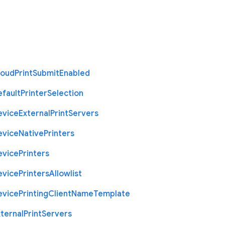
loud
Print
Submit
Enabled
efault
Printer
Selection
evice
External
Print
Servers
evice
Native
Printers
evice
Printers
evice
Printers
Allowlist
evice
Printing
Client
Name
Template
ternal
Print
Servers