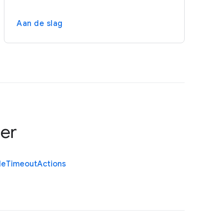
Aan de slag
ser
le
Timeout
Actions