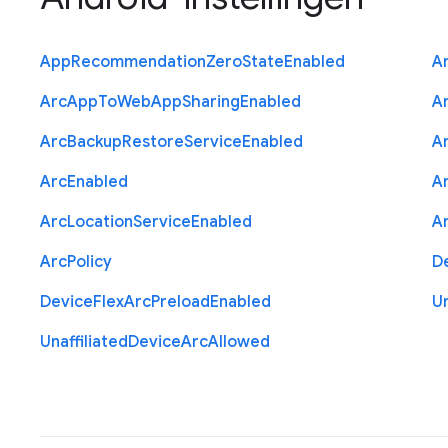
App
Recommendation
Zero
State
Enabled
A
Arc
App
To
Web
App
Sharing
Enabled
A
Arc
Backup
Restore
Service
Enabled
A
Arc
Enabled
A
Arc
Location
Service
Enabled
A
Arc
Policy
D
Device
Flex
Arc
Preload
Enabled
Un
Unaffiliated
Device
Arc
Allowed