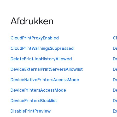
Afdrukken
Cloud
Print
Proxy
Enabled
C
Cloud
Print
Warnings
Suppressed
D
Delete
Print
Job
History
Allowed
D
Device
External
Print
Servers
Allowlist
D
Device
Native
Printers
Access
Mode
D
Device
Printers
Access
Mode
D
Device
Printers
Blocklist
D
Disable
Print
Preview
Ex