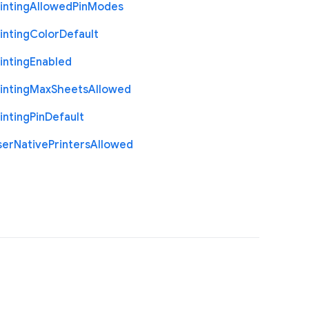
inting
Allowed
Pin
Modes
inting
Color
Default
inting
Enabled
inting
Max
Sheets
Allowed
inting
Pin
Default
ser
Native
Printers
Allowed