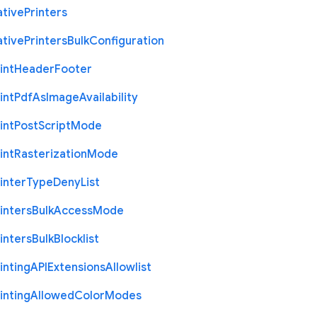
ative
Printers
ative
Printers
Bulk
Configuration
int
Header
Footer
int
Pdf
As
Image
Availability
int
Post
Script
Mode
int
Rasterization
Mode
inter
Type
Deny
List
inters
Bulk
Access
Mode
inters
Bulk
Blocklist
inting
A
P
I
Extensions
Allowlist
inting
Allowed
Color
Modes