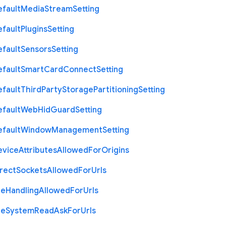
efault
Media
Stream
Setting
efault
Plugins
Setting
efault
Sensors
Setting
efault
Smart
Card
Connect
Setting
efault
Third
Party
Storage
Partitioning
Setting
efault
Web
Hid
Guard
Setting
efault
Window
Management
Setting
evice
Attributes
Allowed
For
Origins
rect
Sockets
Allowed
For
Urls
le
Handling
Allowed
For
Urls
le
System
Read
Ask
For
Urls