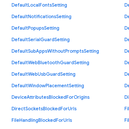
Default
Local
Fonts
Setting
D
Default
Notifications
Setting
D
Default
Popups
Setting
D
Default
Serial
Guard
Setting
D
Default
Sub
Apps
Without
Prompts
Setting
D
Default
Web
Bluetooth
Guard
Setting
D
Default
Web
Usb
Guard
Setting
D
Default
Window
Placement
Setting
D
Device
Attributes
Blocked
For
Origins
Di
Direct
Sockets
Blocked
For
Urls
Fi
File
Handling
Blocked
For
Urls
Fi