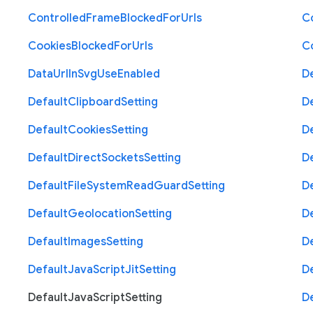
Controlled
Frame
Blocked
For
Urls
C
Cookies
Blocked
For
Urls
C
Data
Url
In
Svg
Use
Enabled
D
Default
Clipboard
Setting
D
Default
Cookies
Setting
D
Default
Direct
Sockets
Setting
D
Default
File
System
Read
Guard
Setting
D
Default
Geolocation
Setting
D
Default
Images
Setting
D
Default
Java
Script
Jit
Setting
D
Default
Java
Script
Setting
D