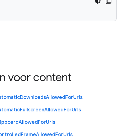
en voor content
utomatic
Downloads
Allowed
For
Urls
utomatic
Fullscreen
Allowed
For
Urls
lipboard
Allowed
For
Urls
ontrolled
Frame
Allowed
For
Urls