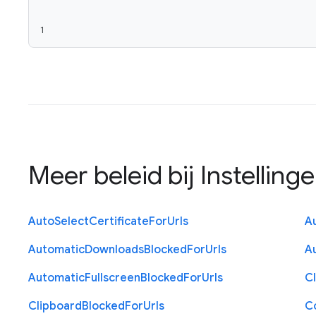
1
Meer beleid bij
Instelling
Auto
Select
Certificate
For
Urls
A
Automatic
Downloads
Blocked
For
Urls
A
Automatic
Fullscreen
Blocked
For
Urls
C
Clipboard
Blocked
For
Urls
C