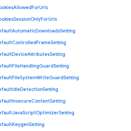
ookies
Allowed
For
Urls
ookies
Session
Only
For
Urls
efault
Automatic
Downloads
Setting
efault
Controlled
Frame
Setting
efault
Device
Attributes
Setting
efault
File
Handling
Guard
Setting
efault
File
System
Write
Guard
Setting
efault
Idle
Detection
Setting
efault
Insecure
Content
Setting
efault
Java
Script
Optimizer
Setting
efault
Keygen
Setting