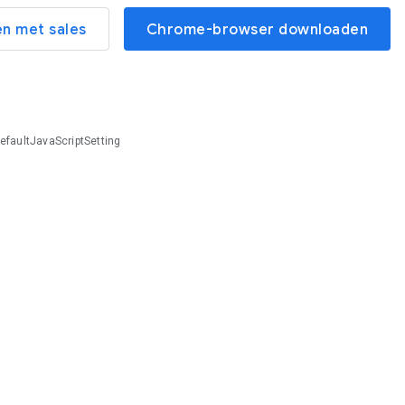
n met sales
Chrome-browser downloaden
efaultJavaScriptSetting