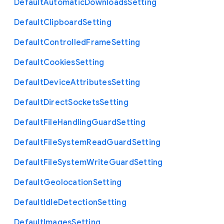
Default
Automatic
Downloads
Setting
Default
Clipboard
Setting
Default
Controlled
Frame
Setting
Default
Cookies
Setting
Default
Device
Attributes
Setting
Default
Direct
Sockets
Setting
Default
File
Handling
Guard
Setting
Default
File
System
Read
Guard
Setting
Default
File
System
Write
Guard
Setting
Default
Geolocation
Setting
Default
Idle
Detection
Setting
Default
Images
Setting