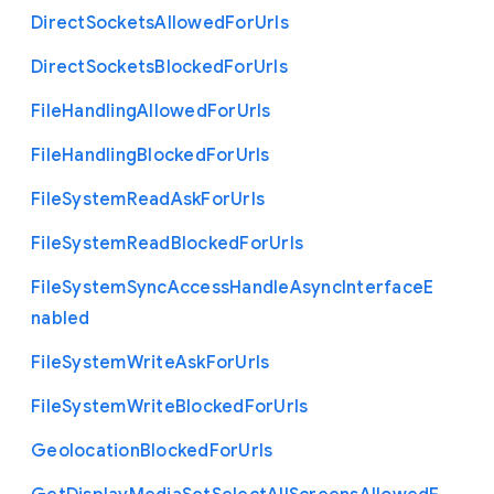
Direct
Sockets
Allowed
For
Urls
Direct
Sockets
Blocked
For
Urls
File
Handling
Allowed
For
Urls
File
Handling
Blocked
For
Urls
File
System
Read
Ask
For
Urls
File
System
Read
Blocked
For
Urls
File
System
Sync
Access
Handle
Async
Interface
E
nabled
File
System
Write
Ask
For
Urls
File
System
Write
Blocked
For
Urls
Geolocation
Blocked
For
Urls