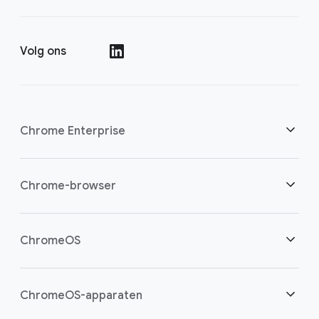
Volg ons
()
Chrome Enterprise
Beveiliging
Chrome-browser
Bied cloudwerkers meer mogelijkheden
Overzicht
ChromeOS
Een slimme investering
Downloads
Overzicht
ChromeOS-apparaten