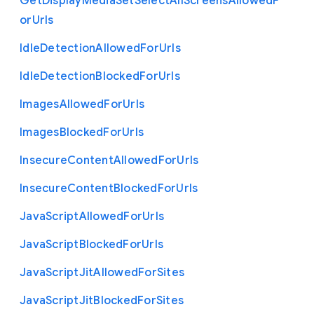
Get
Display
Media
Set
Select
All
Screens
Allowed
F
or
Urls
Idle
Detection
Allowed
For
Urls
Idle
Detection
Blocked
For
Urls
Images
Allowed
For
Urls
Images
Blocked
For
Urls
Insecure
Content
Allowed
For
Urls
Insecure
Content
Blocked
For
Urls
Java
Script
Allowed
For
Urls
Java
Script
Blocked
For
Urls
Java
Script
Jit
Allowed
For
Sites
Java
Script
Jit
Blocked
For
Sites