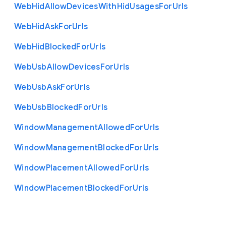
Web
Hid
Allow
Devices
With
Hid
Usages
For
Urls
Web
Hid
Ask
For
Urls
Web
Hid
Blocked
For
Urls
Web
Usb
Allow
Devices
For
Urls
Web
Usb
Ask
For
Urls
Web
Usb
Blocked
For
Urls
Window
Management
Allowed
For
Urls
Window
Management
Blocked
For
Urls
Window
Placement
Allowed
For
Urls
Window
Placement
Blocked
For
Urls