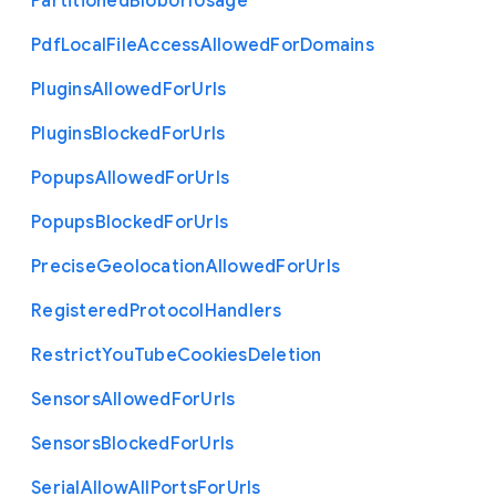
Partitioned
Blob
Url
Usage
Pdf
Local
File
Access
Allowed
For
Domains
Plugins
Allowed
For
Urls
Plugins
Blocked
For
Urls
Popups
Allowed
For
Urls
Popups
Blocked
For
Urls
Precise
Geolocation
Allowed
For
Urls
Registered
Protocol
Handlers
Restrict
You
Tube
Cookies
Deletion
Sensors
Allowed
For
Urls
Sensors
Blocked
For
Urls
Serial
Allow
All
Ports
For
Urls