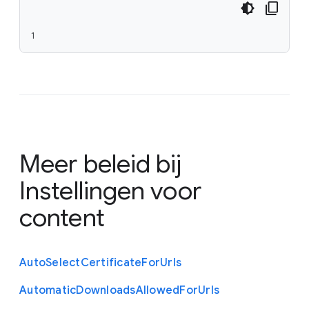
1
Meer beleid bij
Instellingen voor
content
Auto
Select
Certificate
For
Urls
Automatic
Downloads
Allowed
For
Urls