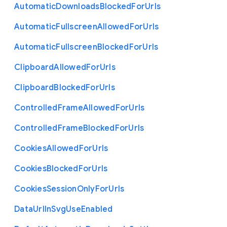
Automatic
Downloads
Blocked
For
Urls
Automatic
Fullscreen
Allowed
For
Urls
Automatic
Fullscreen
Blocked
For
Urls
Clipboard
Allowed
For
Urls
Clipboard
Blocked
For
Urls
Controlled
Frame
Allowed
For
Urls
Controlled
Frame
Blocked
For
Urls
Cookies
Allowed
For
Urls
Cookies
Blocked
For
Urls
Cookies
Session
Only
For
Urls
Data
Url
In
Svg
Use
Enabled