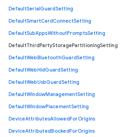
Default
Serial
Guard
Setting
Default
Smart
Card
Connect
Setting
Default
Sub
Apps
Without
Prompts
Setting
Default
Third
Party
Storage
Partitioning
Setting
Default
Web
Bluetooth
Guard
Setting
Default
Web
Hid
Guard
Setting
Default
Web
Usb
Guard
Setting
Default
Window
Management
Setting
Default
Window
Placement
Setting
Device
Attributes
Allowed
For
Origins
Device
Attributes
Blocked
For
Origins