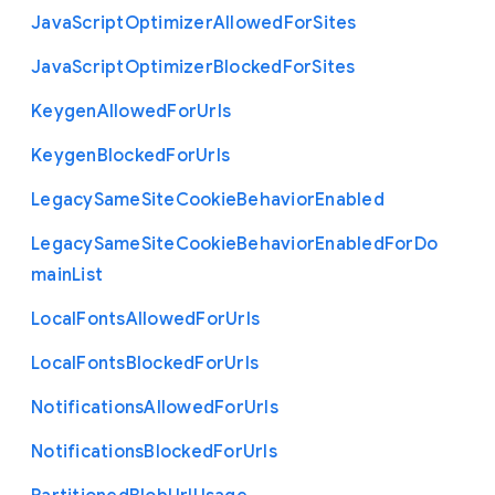
Java
Script
Optimizer
Allowed
For
Sites
Java
Script
Optimizer
Blocked
For
Sites
Keygen
Allowed
For
Urls
Keygen
Blocked
For
Urls
Legacy
Same
Site
Cookie
Behavior
Enabled
Legacy
Same
Site
Cookie
Behavior
Enabled
For
Do
main
List
Local
Fonts
Allowed
For
Urls
Local
Fonts
Blocked
For
Urls
Notifications
Allowed
For
Urls
Notifications
Blocked
For
Urls