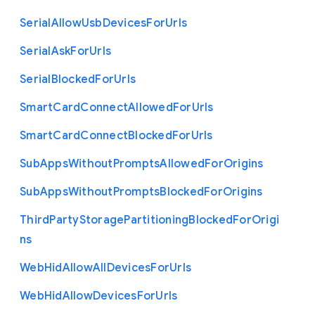
Serial
Allow
Usb
Devices
For
Urls
Serial
Ask
For
Urls
Serial
Blocked
For
Urls
Smart
Card
Connect
Allowed
For
Urls
Smart
Card
Connect
Blocked
For
Urls
Sub
Apps
Without
Prompts
Allowed
For
Origins
Sub
Apps
Without
Prompts
Blocked
For
Origins
Third
Party
Storage
Partitioning
Blocked
For
Origi
ns
Web
Hid
Allow
All
Devices
For
Urls
Web
Hid
Allow
Devices
For
Urls