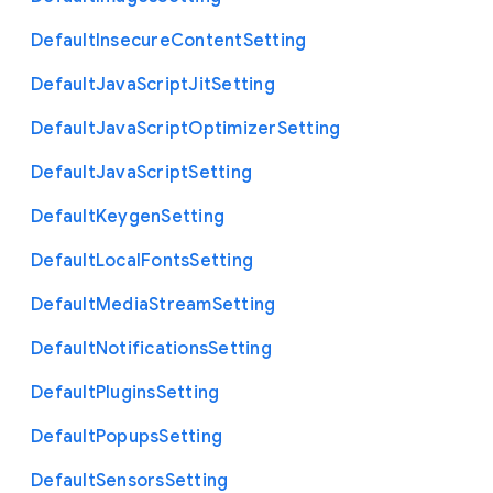
Default
Insecure
Content
Setting
Default
Java
Script
Jit
Setting
Default
Java
Script
Optimizer
Setting
Default
Java
Script
Setting
Default
Keygen
Setting
Default
Local
Fonts
Setting
Default
Media
Stream
Setting
Default
Notifications
Setting
Default
Plugins
Setting
Default
Popups
Setting
Default
Sensors
Setting