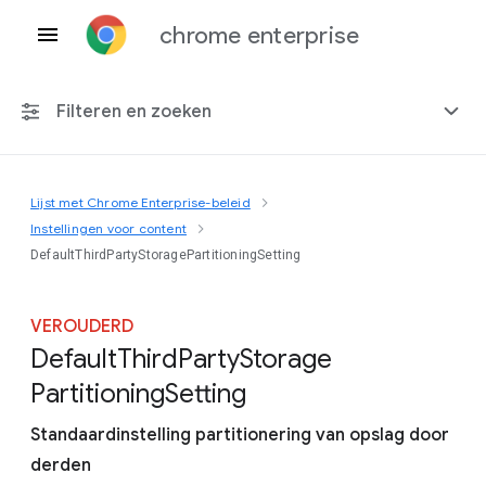
chrome enterprise
Filteren en zoeken
Lijst met Chrome Enterprise-beleid
Elk platform
Instellingen voor content
DefaultThirdPartyStoragePartitioningSetting
Chrome 151
VEROUDERD
Default
Third
Party
Storage
Inclusief beëindigd beleid
Partitioning
Setting
Standaardinstelling partitionering van opslag door
derden