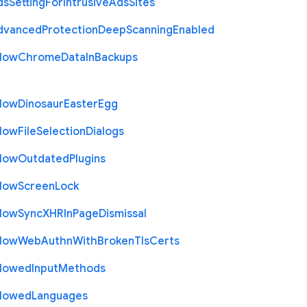
ds
Setting
For
Intrusive
Ads
Sites
dvanced
Protection
Deep
Scanning
Enabled
llow
Chrome
Data
In
Backups
llow
Dinosaur
Easter
Egg
llow
File
Selection
Dialogs
llow
Outdated
Plugins
llow
Screen
Lock
llow
Sync
X
H
R
In
Page
Dismissal
llow
Web
Authn
With
Broken
Tls
Certs
llowed
Input
Methods
llowed
Languages