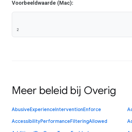
Voorbeeldwaarde (Mac):
2
Meer beleid bij
Overig
Abusive
Experience
Intervention
Enforce
Ac
Accessibility
Performance
Filtering
Allowed
A