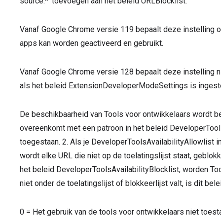
source:*' toevoegen aan het beleid URLBlocklist.
Vanaf Google Chrome versie 119 bepaalt deze instelling
apps kan worden geactiveerd en gebruikt.
Vanaf Google Chrome versie 128 bepaalt deze instelling 
als het beleid ExtensionDeveloperModeSettings is ingest
De beschikbaarheid van Tools voor ontwikkelaars wordt bep
overeenkomt met een patroon in het beleid DeveloperToolsA
toegestaan. 2. Als je DeveloperToolsAvailabilityAllowlist i
wordt elke URL die niet op de toelatingslijst staat, geblo
het beleid DeveloperToolsAvailabilityBlocklist, worden To
niet onder de toelatingslijst of blokkeerlijst valt, is dit be
0
=
Het gebruik van de tools voor ontwikkelaars niet toest