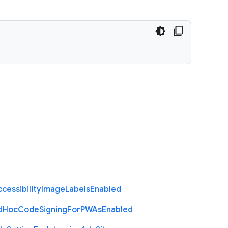
cessibility
Image
Labels
Enabled
d
Hoc
Code
Signing
For
P
W
As
Enabled