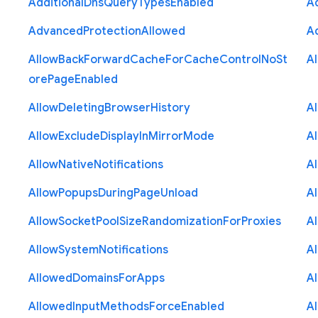
Additional
Dns
Query
Types
Enabled
A
Advanced
Protection
Allowed
A
Allow
Back
Forward
Cache
For
Cache
Control
No
St
A
ore
Page
Enabled
Allow
Deleting
Browser
History
A
Allow
Exclude
Display
In
Mirror
Mode
A
Allow
Native
Notifications
A
Allow
Popups
During
Page
Unload
A
Allow
Socket
Pool
Size
Randomization
For
Proxies
A
Allow
System
Notifications
A
Allowed
Domains
For
Apps
A
Allowed
Input
Methods
Force
Enabled
A