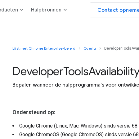
oducten
Hulpbronnen
Contact opneme
Lijst met Chrome Enterprise-beleid
Overig
DeveloperToolsAvail
Developer
Tools
Availabilit
Bepalen wanneer de hulpprogramma's voor ontwikke
Ondersteund op:
Google Chrome (Linux, Mac, Windows)
sinds versie
68
Google ChromeOS (Google ChromeOS)
sinds versie
68