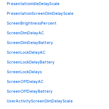
Presentation
Idle
Delay
Scale
Presentation
Screen
Dim
Delay
Scale
Screen
Brightness
Percent
Screen
Dim
Delay
A
C
Screen
Dim
Delay
Battery
Screen
Lock
Delay
A
C
Screen
Lock
Delay
Battery
Screen
Lock
Delays
Screen
Off
Delay
A
C
Screen
Off
Delay
Battery
User
Activity
Screen
Dim
Delay
Scale