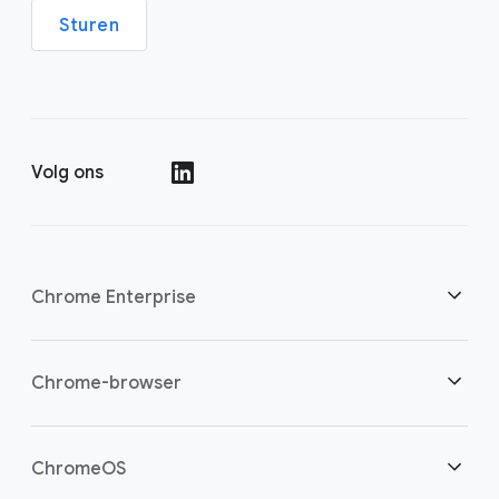
Sturen
Volg ons
()
Chrome Enterprise
Beveiliging
Chrome-browser
Bied cloudwerkers meer mogelijkheden
Overzicht
ChromeOS