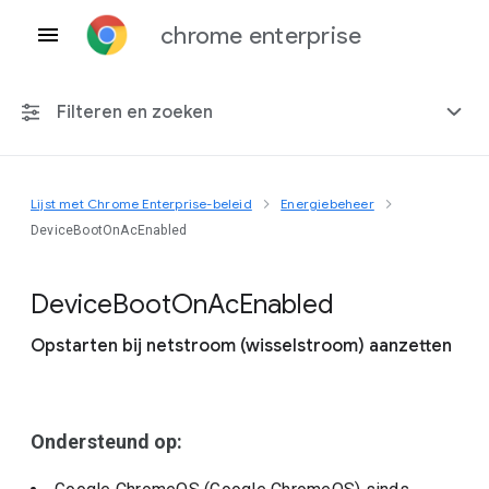
chrome enterprise
Filteren en zoeken
Lijst met Chrome Enterprise-beleid
Energiebeheer
Elk platform
DeviceBootOnAcEnabled
Chrome 151
Device
Boot
On
Ac
Enabled
Opstarten bij netstroom (wisselstroom) aanzetten
Inclusief beëindigd beleid
Ondersteund op: