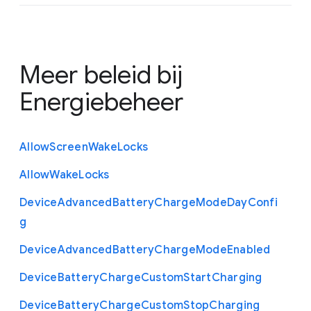
Meer beleid bij
Energiebeheer
Allow
Screen
Wake
Locks
Allow
Wake
Locks
Device
Advanced
Battery
Charge
Mode
Day
Confi
g
Device
Advanced
Battery
Charge
Mode
Enabled
Device
Battery
Charge
Custom
Start
Charging
Device
Battery
Charge
Custom
Stop
Charging