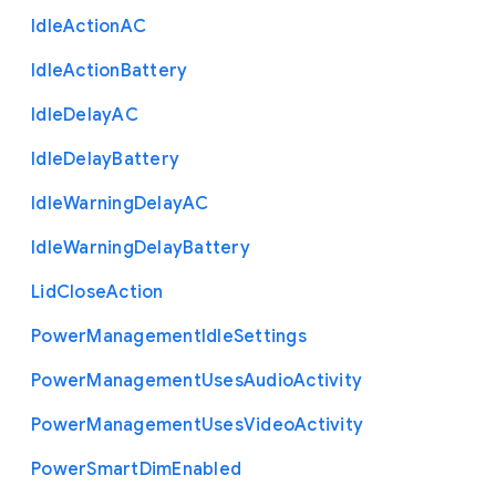
Idle
Action
A
C
Idle
Action
Battery
Idle
Delay
A
C
Idle
Delay
Battery
Idle
Warning
Delay
A
C
Idle
Warning
Delay
Battery
Lid
Close
Action
Power
Management
Idle
Settings
Power
Management
Uses
Audio
Activity
Power
Management
Uses
Video
Activity
Power
Smart
Dim
Enabled