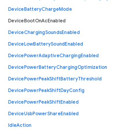
Device
Battery
Charge
Mode
Device
Boot
On
Ac
Enabled
Device
Charging
Sounds
Enabled
Device
Low
Battery
Sound
Enabled
Device
Power
Adaptive
Charging
Enabled
Device
Power
Battery
Charging
Optimization
Device
Power
Peak
Shift
Battery
Threshold
Device
Power
Peak
Shift
Day
Config
Device
Power
Peak
Shift
Enabled
Device
Usb
Power
Share
Enabled
Idle
Action