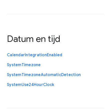
Datum en tijd
Calendar
Integration
Enabled
System
Timezone
System
Timezone
Automatic
Detection
System
Use24
Hour
Clock