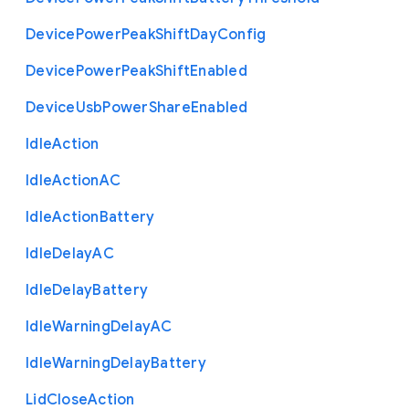
Device
Power
Peak
Shift
Day
Config
Device
Power
Peak
Shift
Enabled
Device
Usb
Power
Share
Enabled
Idle
Action
Idle
Action
A
C
Idle
Action
Battery
Idle
Delay
A
C
Idle
Delay
Battery
Idle
Warning
Delay
A
C
Idle
Warning
Delay
Battery
Lid
Close
Action