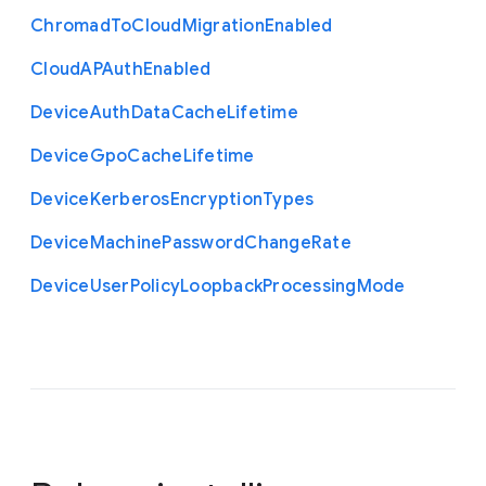
Chromad
To
Cloud
Migration
Enabled
Cloud
A
P
Auth
Enabled
Device
Auth
Data
Cache
Lifetime
Device
Gpo
Cache
Lifetime
Device
Kerberos
Encryption
Types
Device
Machine
Password
Change
Rate
Device
User
Policy
Loopback
Processing
Mode