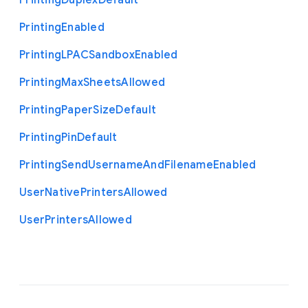
Printing
Duplex
Default
Printing
Enabled
Printing
L
P
A
C
Sandbox
Enabled
Printing
Max
Sheets
Allowed
Printing
Paper
Size
Default
Printing
Pin
Default
Printing
Send
Username
And
Filename
Enabled
User
Native
Printers
Allowed
User
Printers
Allowed