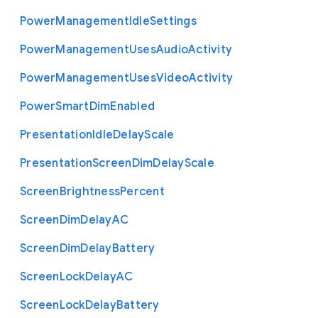
Power
Management
Idle
Settings
Power
Management
Uses
Audio
Activity
Power
Management
Uses
Video
Activity
Power
Smart
Dim
Enabled
Presentation
Idle
Delay
Scale
Presentation
Screen
Dim
Delay
Scale
Screen
Brightness
Percent
Screen
Dim
Delay
A
C
Screen
Dim
Delay
Battery
Screen
Lock
Delay
A
C
Screen
Lock
Delay
Battery