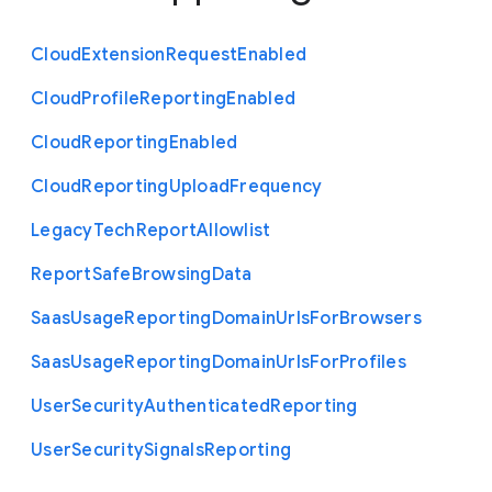
Cloud
Extension
Request
Enabled
Cloud
Profile
Reporting
Enabled
Cloud
Reporting
Enabled
Cloud
Reporting
Upload
Frequency
Legacy
Tech
Report
Allowlist
Report
Safe
Browsing
Data
Saas
Usage
Reporting
Domain
Urls
For
Browsers
Saas
Usage
Reporting
Domain
Urls
For
Profiles
User
Security
Authenticated
Reporting
User
Security
Signals
Reporting