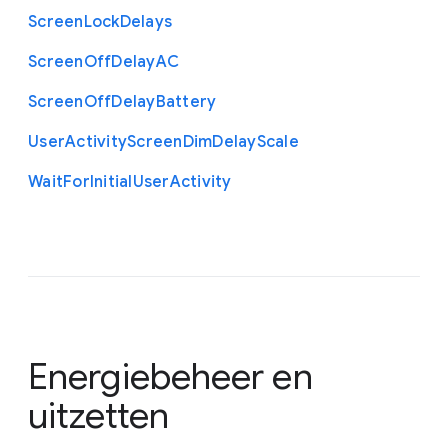
Screen
Lock
Delays
Screen
Off
Delay
A
C
Screen
Off
Delay
Battery
User
Activity
Screen
Dim
Delay
Scale
Wait
For
Initial
User
Activity
Energiebeheer en
uitzetten