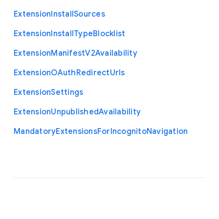
Extension
Install
Sources
Extension
Install
Type
Blocklist
Extension
Manifest
V2
Availability
Extension
O
Auth
Redirect
Urls
Extension
Settings
Extension
Unpublished
Availability
Mandatory
Extensions
For
Incognito
Navigation