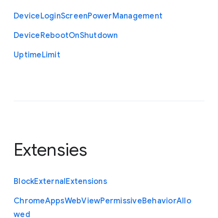
Device
Login
Screen
Power
Management
Device
Reboot
On
Shutdown
Uptime
Limit
Extensies
Block
External
Extensions
Chrome
Apps
Web
View
Permissive
Behavior
Allo
wed