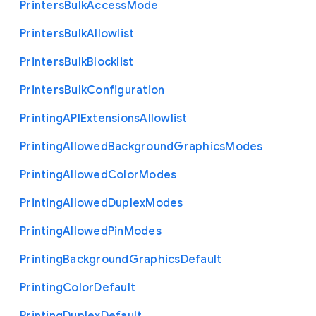
Printers
Bulk
Access
Mode
Printers
Bulk
Allowlist
Printers
Bulk
Blocklist
Printers
Bulk
Configuration
Printing
A
P
I
Extensions
Allowlist
Printing
Allowed
Background
Graphics
Modes
Printing
Allowed
Color
Modes
Printing
Allowed
Duplex
Modes
Printing
Allowed
Pin
Modes
Printing
Background
Graphics
Default
Printing
Color
Default