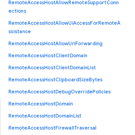
Remote
Access
Host
Allow
Remote
Support
Conn
ections
Remote
Access
Host
Allow
Ui
Access
For
Remote
A
ssistance
Remote
Access
Host
Allow
Url
Forwarding
Remote
Access
Host
Client
Domain
Remote
Access
Host
Client
Domain
List
Remote
Access
Host
Clipboard
Size
Bytes
Remote
Access
Host
Debug
Override
Policies
Remote
Access
Host
Domain
Remote
Access
Host
Domain
List
Remote
Access
Host
Firewall
Traversal