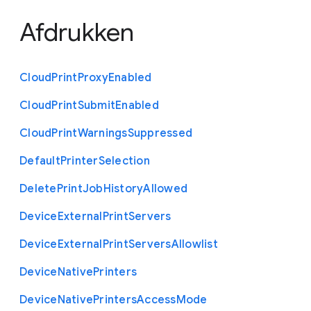
Afdrukken
Cloud
Print
Proxy
Enabled
Cloud
Print
Submit
Enabled
Cloud
Print
Warnings
Suppressed
Default
Printer
Selection
Delete
Print
Job
History
Allowed
Device
External
Print
Servers
Device
External
Print
Servers
Allowlist
Device
Native
Printers
Device
Native
Printers
Access
Mode