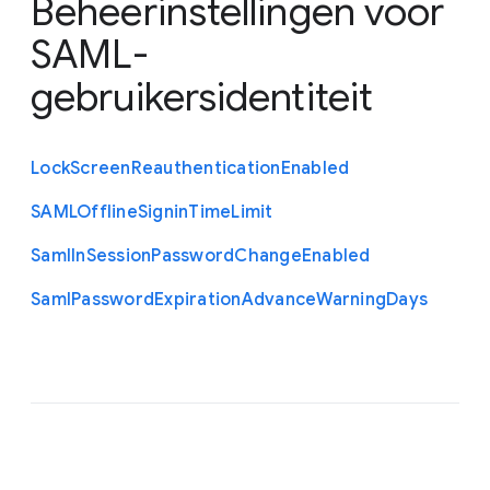
Beheerinstellingen voor
SAML-
gebruikersidentiteit
Lock
Screen
Reauthentication
Enabled
S
A
M
L
Offline
Signin
Time
Limit
Saml
In
Session
Password
Change
Enabled
Saml
Password
Expiration
Advance
Warning
Days