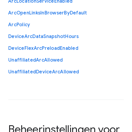
Arc
Location
Service
Enabled
Arc
Open
Links
In
Browser
By
Default
Arc
Policy
Device
Arc
Data
Snapshot
Hours
Device
Flex
Arc
Preload
Enabled
Unaffiliated
Arc
Allowed
Unaffiliated
Device
Arc
Allowed
Beheerinstellingen voor