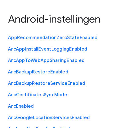
Android-instellingen
App
Recommendation
Zero
State
Enabled
Arc
App
Install
Event
Logging
Enabled
Arc
App
To
Web
App
Sharing
Enabled
Arc
Backup
Restore
Enabled
Arc
Backup
Restore
Service
Enabled
Arc
Certificates
Sync
Mode
Arc
Enabled
Arc
Google
Location
Services
Enabled