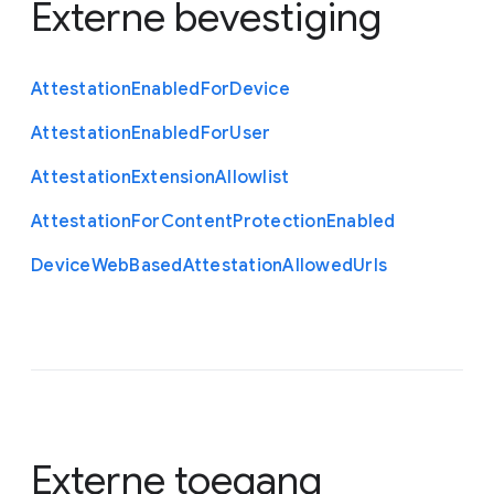
Externe bevestiging
Attestation
Enabled
For
Device
Attestation
Enabled
For
User
Attestation
Extension
Allowlist
Attestation
For
Content
Protection
Enabled
Device
Web
Based
Attestation
Allowed
Urls
Externe toegang