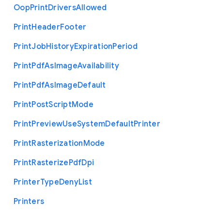
Oop
Print
Drivers
Allowed
Print
Header
Footer
Print
Job
History
Expiration
Period
Print
Pdf
As
Image
Availability
Print
Pdf
As
Image
Default
Print
Post
Script
Mode
Print
Preview
Use
System
Default
Printer
Print
Rasterization
Mode
Print
Rasterize
Pdf
Dpi
Printer
Type
Deny
List
Printers