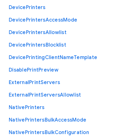
Device
Printers
Device
Printers
Access
Mode
Device
Printers
Allowlist
Device
Printers
Blocklist
Device
Printing
Client
Name
Template
Disable
Print
Preview
External
Print
Servers
External
Print
Servers
Allowlist
Native
Printers
Native
Printers
Bulk
Access
Mode
Native
Printers
Bulk
Configuration