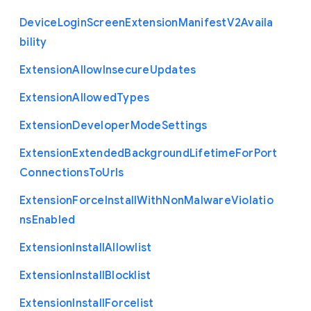
Device
Login
Screen
Extension
Manifest
V2
Availa
bility
Extension
Allow
Insecure
Updates
Extension
Allowed
Types
Extension
Developer
Mode
Settings
Extension
Extended
Background
Lifetime
For
Port
Connections
To
Urls
Extension
Force
Install
With
Non
Malware
Violatio
ns
Enabled
Extension
Install
Allowlist
Extension
Install
Blocklist
Extension
Install
Forcelist