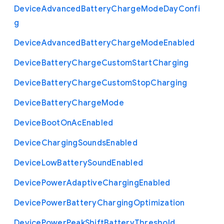
Device
Advanced
Battery
Charge
Mode
Day
Confi
g
Device
Advanced
Battery
Charge
Mode
Enabled
Device
Battery
Charge
Custom
Start
Charging
Device
Battery
Charge
Custom
Stop
Charging
Device
Battery
Charge
Mode
Device
Boot
On
Ac
Enabled
Device
Charging
Sounds
Enabled
Device
Low
Battery
Sound
Enabled
Device
Power
Adaptive
Charging
Enabled
Device
Power
Battery
Charging
Optimization
Device
Power
Peak
Shift
Battery
Threshold