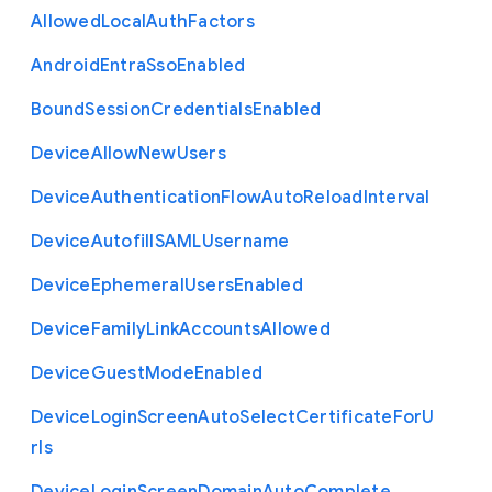
Allowed
Local
Auth
Factors
Android
Entra
Sso
Enabled
Bound
Session
Credentials
Enabled
Device
Allow
New
Users
Device
Authentication
Flow
Auto
Reload
Interval
Device
Autofill
S
A
M
L
Username
Device
Ephemeral
Users
Enabled
Device
Family
Link
Accounts
Allowed
Device
Guest
Mode
Enabled
Device
Login
Screen
Auto
Select
Certificate
For
U
rls