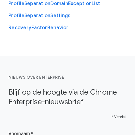
Profile
Separation
Domain
Exception
List
Profile
Separation
Settings
Recovery
Factor
Behavior
NIEUWS OVER ENTERPRISE
Blijf op de hoogte via de Chrome
Enterprise-nieuwsbrief
* Vereist
Voornaam