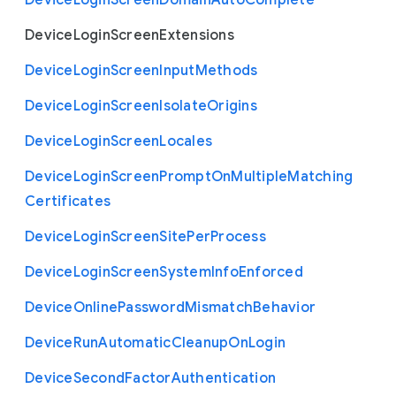
Device
Login
Screen
Domain
Auto
Complete
Device
Login
Screen
Extensions
Device
Login
Screen
Input
Methods
Device
Login
Screen
Isolate
Origins
Device
Login
Screen
Locales
Device
Login
Screen
Prompt
On
Multiple
Matching
Certificates
Device
Login
Screen
Site
Per
Process
Device
Login
Screen
System
Info
Enforced
Device
Online
Password
Mismatch
Behavior
Device
Run
Automatic
Cleanup
On
Login
Device
Second
Factor
Authentication