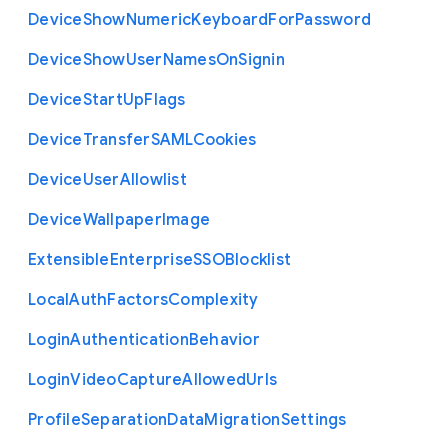
Device
Show
Numeric
Keyboard
For
Password
Device
Show
User
Names
On
Signin
Device
Start
Up
Flags
Device
Transfer
S
A
M
L
Cookies
Device
User
Allowlist
Device
Wallpaper
Image
Extensible
Enterprise
S
S
O
Blocklist
Local
Auth
Factors
Complexity
Login
Authentication
Behavior
Login
Video
Capture
Allowed
Urls
Profile
Separation
Data
Migration
Settings