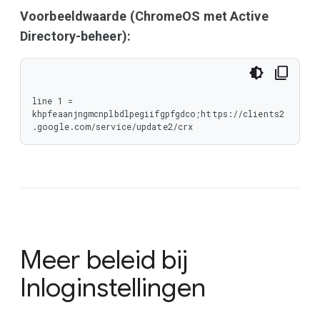
Voorbeeldwaarde (ChromeOS met Active
Directory-beheer):
line 1 = 
khpfeaanjngmcnplbdlpegiifgpfgdco;https://clients2
.google.com/service/update2/crx
Meer beleid bij
Inloginstellingen