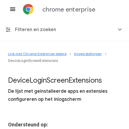
chrome enterprise
Filteren en zoeken
Lijst met Chrome Enterprise-beleid
Inloginstellingen
Elk platform
DeviceLoginScreenExtensions
Chrome 151
Device
Login
Screen
Extensions
De lijst met geïnstalleerde apps en extensies
configureren op het inlogscherm
Inclusief beëindigd beleid
Ondersteund op: