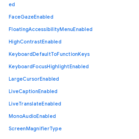
ed
Face
Gaze
Enabled
Floating
Accessibility
Menu
Enabled
High
Contrast
Enabled
Keyboard
Default
To
Function
Keys
Keyboard
Focus
Highlight
Enabled
Large
Cursor
Enabled
Live
Caption
Enabled
Live
Translate
Enabled
Mono
Audio
Enabled
Screen
Magnifier
Type