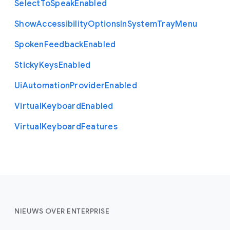
Select
To
Speak
Enabled
Show
Accessibility
Options
In
System
Tray
Menu
Spoken
Feedback
Enabled
Sticky
Keys
Enabled
Ui
Automation
Provider
Enabled
Virtual
Keyboard
Enabled
Virtual
Keyboard
Features
NIEUWS OVER ENTERPRISE