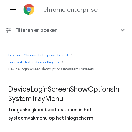
chrome enterprise
Filteren en zoeken
Lijst met Chrome Enterprise-beleid
Elk platform
Toegankelijkheidsinstellingen
DeviceLoginScreenShowOptionsInSystemTrayMenu
Chrome 151
Device
Login
Screen
Show
Options
In
System
Tray
Menu
Inclusief beëindigd beleid
Toegankelijkheidsopties tonen in het
systeemvakmenu op het inlogscherm