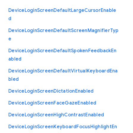
Device
Login
Screen
Default
Large
Cursor
Enable
d
Device
Login
Screen
Default
Screen
Magnifier
Typ
e
Device
Login
Screen
Default
Spoken
Feedback
En
abled
Device
Login
Screen
Default
Virtual
Keyboard
Ena
bled
Device
Login
Screen
Dictation
Enabled
Device
Login
Screen
Face
Gaze
Enabled
Device
Login
Screen
High
Contrast
Enabled
Device
Login
Screen
Keyboard
Focus
Highlight
En