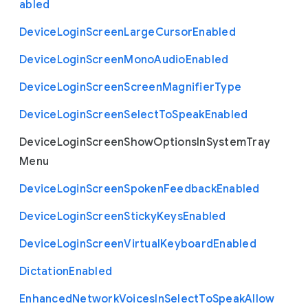
abled
Device
Login
Screen
Large
Cursor
Enabled
Device
Login
Screen
Mono
Audio
Enabled
Device
Login
Screen
Screen
Magnifier
Type
Device
Login
Screen
Select
To
Speak
Enabled
Device
Login
Screen
Show
Options
In
System
Tray
Menu
Device
Login
Screen
Spoken
Feedback
Enabled
Device
Login
Screen
Sticky
Keys
Enabled
Device
Login
Screen
Virtual
Keyboard
Enabled
Dictation
Enabled
Enhanced
Network
Voices
In
Select
To
Speak
Allow