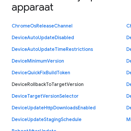
apparaat
Chrome
Os
Release
Channel
C
Device
Auto
Update
Disabled
D
Device
Auto
Update
Time
Restrictions
D
Device
Minimum
Version
D
Device
Quick
Fix
Build
Token
D
Device
Rollback
To
Target
Version
D
Device
Target
Version
Selector
D
Device
Update
Http
Downloads
Enabled
D
Device
Update
Staging
Schedule
M