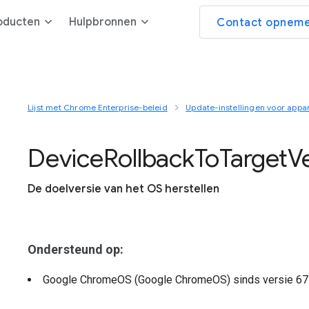
oducten
Hulpbronnen
Contact opneme
Lijst met Chrome Enterprise-beleid
Update-instellingen voor appa
Device
Rollback
To
Target
V
De doelversie van het OS herstellen
Ondersteund op:
Google ChromeOS (Google ChromeOS)
sinds versie
67