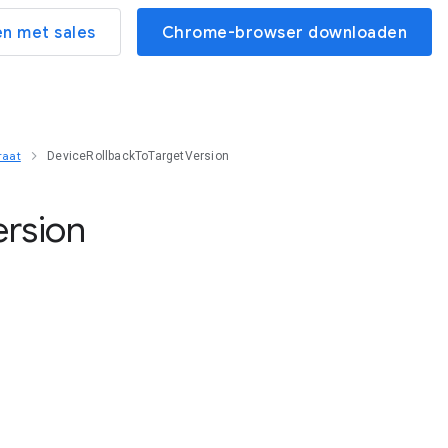
n met sales
Chrome-browser downloaden
raat
DeviceRollbackToTargetVersion
ersion