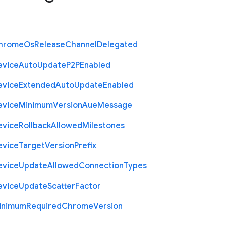
hrome
Os
Release
Channel
Delegated
evice
Auto
Update
P2
P
Enabled
evice
Extended
Auto
Update
Enabled
evice
Minimum
Version
Aue
Message
evice
Rollback
Allowed
Milestones
evice
Target
Version
Prefix
evice
Update
Allowed
Connection
Types
evice
Update
Scatter
Factor
inimum
Required
Chrome
Version