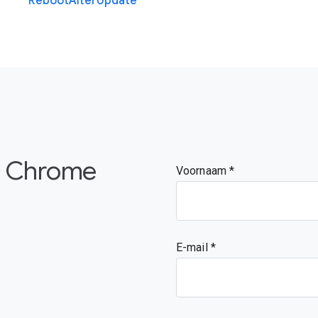
Reboot
After
Update
de Chrome
Voornaam
E-mail