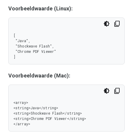
Voorbeeldwaarde (Linux):
[

 "Java",

 "Shockwave Flash",

 "Chrome PDF Viewer"

]
Voorbeeldwaarde (Mac):
<array>

<string>Java</string>

<string>Shockwave Flash</string>

<string>Chrome PDF Viewer</string>

</array>