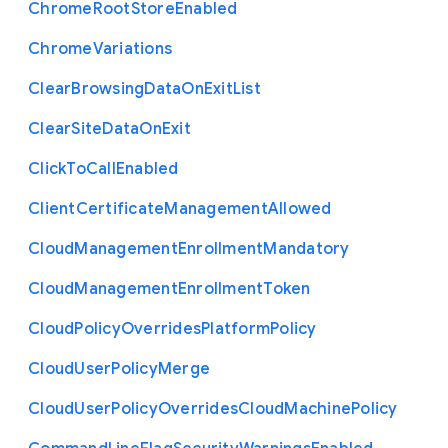
Chrome
Root
Store
Enabled
Chrome
Variations
Clear
Browsing
Data
On
Exit
List
Clear
Site
Data
On
Exit
Click
To
Call
Enabled
Client
Certificate
Management
Allowed
Cloud
Management
Enrollment
Mandatory
Cloud
Management
Enrollment
Token
Cloud
Policy
Overrides
Platform
Policy
Cloud
User
Policy
Merge
Cloud
User
Policy
Overrides
Cloud
Machine
Policy