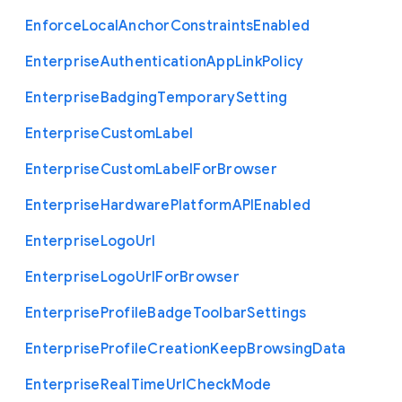
Enforce
Local
Anchor
Constraints
Enabled
Enterprise
Authentication
App
Link
Policy
Enterprise
Badging
Temporary
Setting
Enterprise
Custom
Label
Enterprise
Custom
Label
For
Browser
Enterprise
Hardware
Platform
A
P
I
Enabled
Enterprise
Logo
Url
Enterprise
Logo
Url
For
Browser
Enterprise
Profile
Badge
Toolbar
Settings
Enterprise
Profile
Creation
Keep
Browsing
Data
Enterprise
Real
Time
Url
Check
Mode