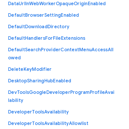
Data
Url
In
Web
Worker
Opaque
Origin
Enabled
Default
Browser
Setting
Enabled
Default
Download
Directory
Default
Handlers
For
File
Extensions
Default
Search
Provider
Context
Menu
Access
All
owed
Delete
Key
Modifier
Desktop
Sharing
Hub
Enabled
Dev
Tools
Google
Developer
Program
Profile
Avai
lability
Developer
Tools
Availability
Developer
Tools
Availability
Allowlist