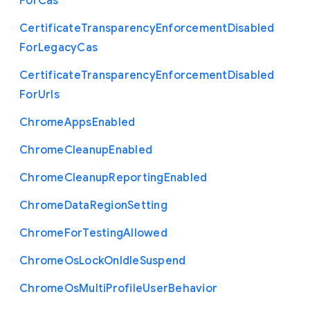
For
Cas
Certificate
Transparency
Enforcement
Disabled
For
Legacy
Cas
Certificate
Transparency
Enforcement
Disabled
For
Urls
Chrome
Apps
Enabled
Chrome
Cleanup
Enabled
Chrome
Cleanup
Reporting
Enabled
Chrome
Data
Region
Setting
Chrome
For
Testing
Allowed
Chrome
Os
Lock
On
Idle
Suspend
Chrome
Os
Multi
Profile
User
Behavior