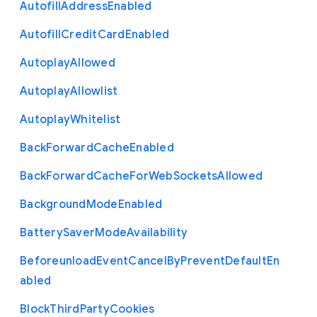
Autofill
Address
Enabled
Autofill
Credit
Card
Enabled
Autoplay
Allowed
Autoplay
Allowlist
Autoplay
Whitelist
Back
Forward
Cache
Enabled
Back
Forward
Cache
For
Web
Sockets
Allowed
Background
Mode
Enabled
Battery
Saver
Mode
Availability
Beforeunload
Event
Cancel
By
Prevent
Default
En
abled
Block
Third
Party
Cookies