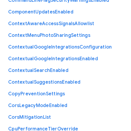
Command
Line
Flag
Security
Warnings
Enabled
Component
Updates
Enabled
Context
Aware
Access
Signals
Allowlist
Context
Menu
Photo
Sharing
Settings
Contextual
Google
Integrations
Configuration
Contextual
Google
Integrations
Enabled
Contextual
Search
Enabled
Contextual
Suggestions
Enabled
Copy
Prevention
Settings
Cors
Legacy
Mode
Enabled
Cors
Mitigation
List
Cpu
Performance
Tier
Override