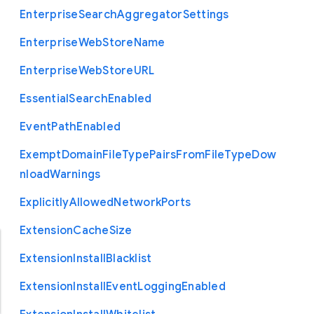
Enterprise
Search
Aggregator
Settings
Enterprise
Web
Store
Name
Enterprise
Web
Store
U
R
L
Essential
Search
Enabled
Event
Path
Enabled
Exempt
Domain
File
Type
Pairs
From
File
Type
Dow
nload
Warnings
Explicitly
Allowed
Network
Ports
Extension
Cache
Size
Extension
Install
Blacklist
Extension
Install
Event
Logging
Enabled