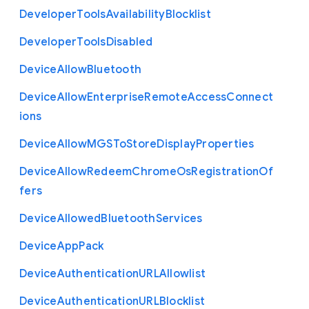
Developer
Tools
Availability
Blocklist
Developer
Tools
Disabled
Device
Allow
Bluetooth
Device
Allow
Enterprise
Remote
Access
Connect
ions
Device
Allow
M
G
S
To
Store
Display
Properties
Device
Allow
Redeem
Chrome
Os
Registration
Of
fers
Device
Allowed
Bluetooth
Services
Device
App
Pack
Device
Authentication
U
R
L
Allowlist
Device
Authentication
U
R
L
Blocklist