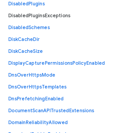
Disabled
Plugins
Disabled
Plugins
Exceptions
Disabled
Schemes
Disk
Cache
Dir
Disk
Cache
Size
Display
Capture
Permissions
Policy
Enabled
Dns
Over
Https
Mode
Dns
Over
Https
Templates
Dns
Prefetching
Enabled
Document
Scan
A
P
I
Trusted
Extensions
Domain
Reliability
Allowed