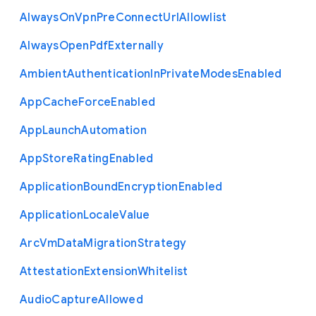
Always
On
Vpn
Pre
Connect
Url
Allowlist
Always
Open
Pdf
Externally
Ambient
Authentication
In
Private
Modes
Enabled
App
Cache
Force
Enabled
App
Launch
Automation
App
Store
Rating
Enabled
Application
Bound
Encryption
Enabled
Application
Locale
Value
Arc
Vm
Data
Migration
Strategy
Attestation
Extension
Whitelist
Audio
Capture
Allowed