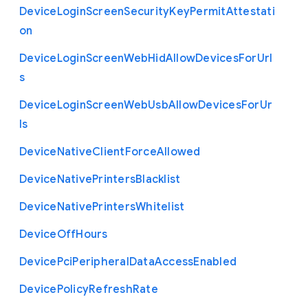
Device
Login
Screen
Security
Key
Permit
Attestati
on
Device
Login
Screen
Web
Hid
Allow
Devices
For
Url
s
Device
Login
Screen
Web
Usb
Allow
Devices
For
Ur
ls
Device
Native
Client
Force
Allowed
Device
Native
Printers
Blacklist
Device
Native
Printers
Whitelist
Device
Off
Hours
Device
Pci
Peripheral
Data
Access
Enabled
Device
Policy
Refresh
Rate