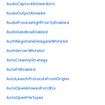
Audio
Capture
Allowed
Urls
Audio
Output
Allowed
Audio
Process
High
Priority
Enabled
Audio
Sandbox
Enabled
Auth
Negotiate
Delegate
Whitelist
Auth
Server
Whitelist
Auto
Clean
Up
Strategy
Auto
Fill
Enabled
Auto
Launch
Protocols
From
Origins
Auto
Open
Allowed
For
U
R
Ls
Auto
Open
File
Types