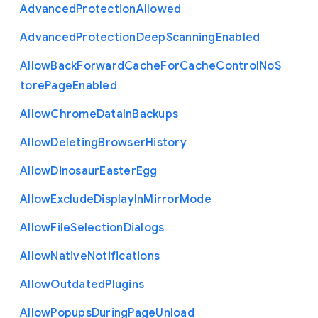
Advanced
Protection
Allowed
Advanced
Protection
Deep
Scanning
Enabled
Allow
Back
Forward
Cache
For
Cache
Control
No
S
tore
Page
Enabled
Allow
Chrome
Data
In
Backups
Allow
Deleting
Browser
History
Allow
Dinosaur
Easter
Egg
Allow
Exclude
Display
In
Mirror
Mode
Allow
File
Selection
Dialogs
Allow
Native
Notifications
Allow
Outdated
Plugins
Allow
Popups
During
Page
Unload