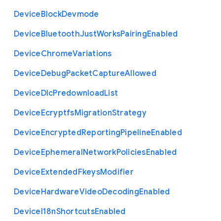
Device
Block
Devmode
Device
Bluetooth
Just
Works
Pairing
Enabled
Device
Chrome
Variations
Device
Debug
Packet
Capture
Allowed
Device
Dlc
Predownload
List
Device
Ecryptfs
Migration
Strategy
Device
Encrypted
Reporting
Pipeline
Enabled
Device
Ephemeral
Network
Policies
Enabled
Device
Extended
Fkeys
Modifier
Device
Hardware
Video
Decoding
Enabled
Device
I18n
Shortcuts
Enabled