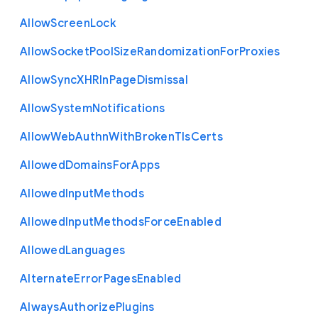
Allow
Screen
Lock
Allow
Socket
Pool
Size
Randomization
For
Proxies
Allow
Sync
X
H
R
In
Page
Dismissal
Allow
System
Notifications
Allow
Web
Authn
With
Broken
Tls
Certs
Allowed
Domains
For
Apps
Allowed
Input
Methods
Allowed
Input
Methods
Force
Enabled
Allowed
Languages
Alternate
Error
Pages
Enabled
Always
Authorize
Plugins