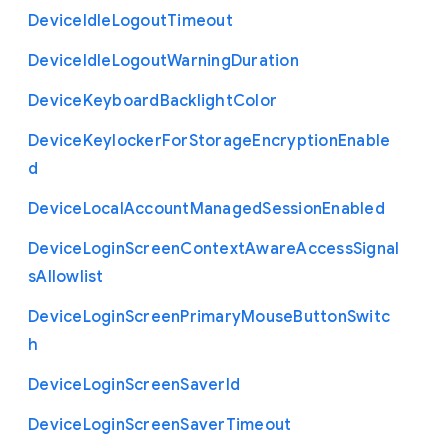
Device
Idle
Logout
Timeout
Device
Idle
Logout
Warning
Duration
Device
Keyboard
Backlight
Color
Device
Keylocker
For
Storage
Encryption
Enable
d
Device
Local
Account
Managed
Session
Enabled
Device
Login
Screen
Context
Aware
Access
Signal
s
Allowlist
Device
Login
Screen
Primary
Mouse
Button
Switc
h
Device
Login
Screen
Saver
Id
Device
Login
Screen
Saver
Timeout