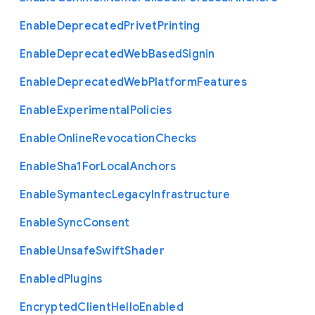
Enable
Deprecated
Privet
Printing
Enable
Deprecated
Web
Based
Signin
Enable
Deprecated
Web
Platform
Features
Enable
Experimental
Policies
Enable
Online
Revocation
Checks
Enable
Sha1
For
Local
Anchors
Enable
Symantec
Legacy
Infrastructure
Enable
Sync
Consent
Enable
Unsafe
Swift
Shader
Enabled
Plugins
Encrypted
Client
Hello
Enabled