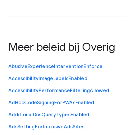
Meer beleid bij
Overig
Abusive
Experience
Intervention
Enforce
Accessibility
Image
Labels
Enabled
Accessibility
Performance
Filtering
Allowed
Ad
Hoc
Code
Signing
For
P
W
As
Enabled
Additional
Dns
Query
Types
Enabled
Ads
Setting
For
Intrusive
Ads
Sites