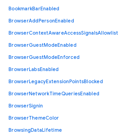
Bookmark
Bar
Enabled
Browser
Add
Person
Enabled
Browser
Context
Aware
Access
Signals
Allowlist
Browser
Guest
Mode
Enabled
Browser
Guest
Mode
Enforced
Browser
Labs
Enabled
Browser
Legacy
Extension
Points
Blocked
Browser
Network
Time
Queries
Enabled
Browser
Signin
Browser
Theme
Color
Browsing
Data
Lifetime