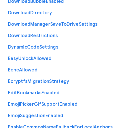
Download
Bubble
Enabled
Download
Directory
Download
Manager
Save
To
Drive
Settings
Download
Restrictions
Dynamic
Code
Settings
Easy
Unlock
Allowed
Eche
Allowed
Ecryptfs
Migration
Strategy
Edit
Bookmarks
Enabled
Emoji
Picker
Gif
Support
Enabled
Emoji
Suggestion
Enabled
Enable
Common
Name
Fallback
For
Local
Anchors