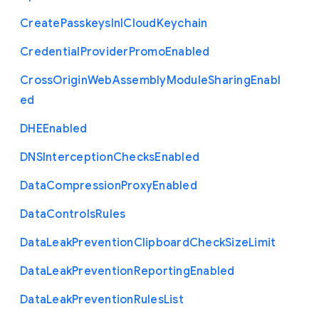
Create
Passkeys
In
I
Cloud
Keychain
Credential
Provider
Promo
Enabled
Cross
Origin
Web
Assembly
Module
Sharing
Enabl
ed
D
H
E
Enabled
D
N
S
Interception
Checks
Enabled
Data
Compression
Proxy
Enabled
Data
Controls
Rules
Data
Leak
Prevention
Clipboard
Check
Size
Limit
Data
Leak
Prevention
Reporting
Enabled
Data
Leak
Prevention
Rules
List