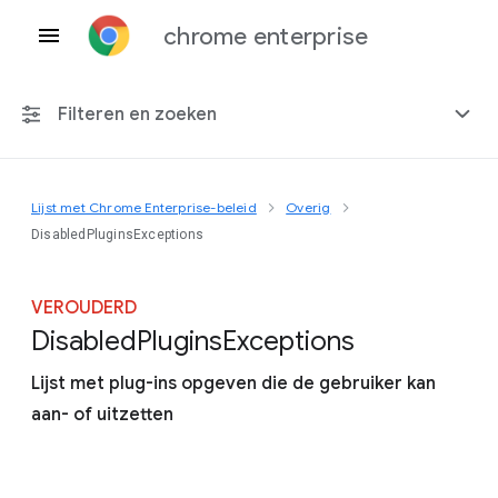
chrome enterprise
Filteren en zoeken
Lijst met Chrome Enterprise-beleid
Overig
Elk platform
DisabledPluginsExceptions
Chrome 151
VEROUDERD
Disabled
Plugins
Exceptions
Lijst met plug-ins opgeven die de gebruiker kan
Inclusief beëindigd beleid
aan- of uitzetten