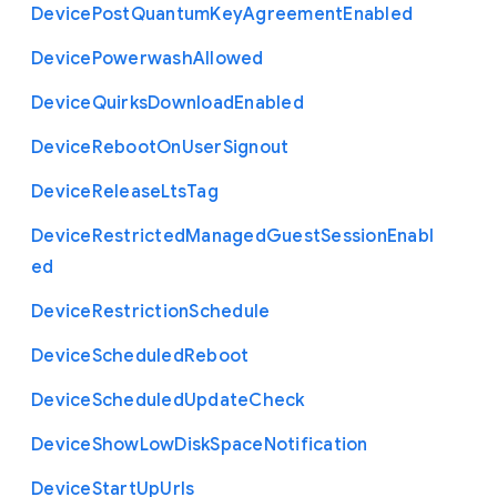
Device
Post
Quantum
Key
Agreement
Enabled
Device
Powerwash
Allowed
Device
Quirks
Download
Enabled
Device
Reboot
On
User
Signout
Device
Release
Lts
Tag
Device
Restricted
Managed
Guest
Session
Enabl
ed
Device
Restriction
Schedule
Device
Scheduled
Reboot
Device
Scheduled
Update
Check
Device
Show
Low
Disk
Space
Notification
Device
Start
Up
Urls