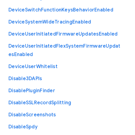
Device
Switch
Function
Keys
Behavior
Enabled
Device
System
Wide
Tracing
Enabled
Device
User
Initiated
Firmware
Updates
Enabled
Device
User
Initiated
Flex
System
Firmware
Updat
es
Enabled
Device
User
Whitelist
Disable3
D
A
P
Is
Disable
Plugin
Finder
Disable
S
S
L
Record
Splitting
Disable
Screenshots
Disable
Spdy