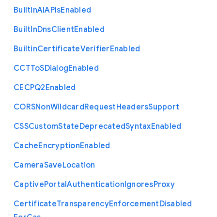
Built
In
A
I
A
P
Is
Enabled
Built
In
Dns
Client
Enabled
Builtin
Certificate
Verifier
Enabled
C
C
T
To
S
Dialog
Enabled
C
E
C
P
Q2
Enabled
C
O
R
S
Non
Wildcard
Request
Headers
Support
C
S
S
Custom
State
Deprecated
Syntax
Enabled
Cache
Encryption
Enabled
Camera
Save
Location
Captive
Portal
Authentication
Ignores
Proxy
Certificate
Transparency
Enforcement
Disabled