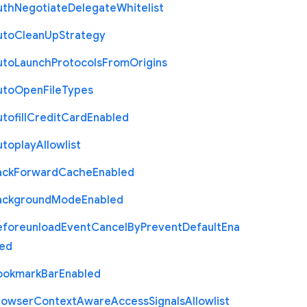
uth
Negotiate
Delegate
Whitelist
uto
Clean
Up
Strategy
uto
Launch
Protocols
From
Origins
uto
Open
File
Types
tofill
Credit
Card
Enabled
utoplay
Allowlist
ack
Forward
Cache
Enabled
ackground
Mode
Enabled
eforeunload
Event
Cancel
By
Prevent
Default
Ena
led
ookmark
Bar
Enabled
rowser
Context
Aware
Access
Signals
Allowlist