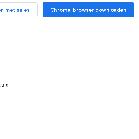
n met sales
Chrome-browser downloaden
aald