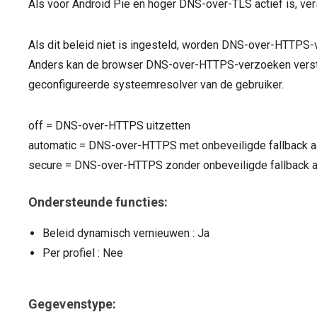
Als voor Android Pie en hoger DNS-over-TLS actief is, v
Als dit beleid niet is ingesteld, worden DNS-over-HTTPS-
Anders kan de browser DNS-over-HTTPS-verzoeken verstur
geconfigureerde systeemresolver van de gebruiker.
off
=
DNS-over-HTTPS uitzetten
automatic
=
DNS-over-HTTPS met onbeveiligde fallback a
secure
=
DNS-over-HTTPS zonder onbeveiligde fallback 
Ondersteunde functies:
Beleid dynamisch vernieuwen
: Ja
Per profiel
: Nee
Gegevenstype: