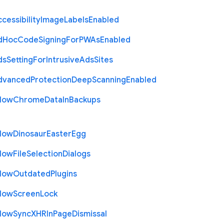
cessibility
Image
Labels
Enabled
d
Hoc
Code
Signing
For
P
W
As
Enabled
ds
Setting
For
Intrusive
Ads
Sites
dvanced
Protection
Deep
Scanning
Enabled
llow
Chrome
Data
In
Backups
llow
Dinosaur
Easter
Egg
llow
File
Selection
Dialogs
llow
Outdated
Plugins
llow
Screen
Lock
llow
Sync
X
H
R
In
Page
Dismissal