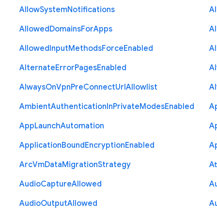
Allow
System
Notifications
A
Allowed
Domains
For
Apps
A
Allowed
Input
Methods
Force
Enabled
A
Alternate
Error
Pages
Enabled
A
Always
On
Vpn
Pre
Connect
Url
Allowlist
A
Ambient
Authentication
In
Private
Modes
Enabled
A
App
Launch
Automation
A
Application
Bound
Encryption
Enabled
Ap
Arc
Vm
Data
Migration
Strategy
At
Audio
Capture
Allowed
A
Audio
Output
Allowed
A