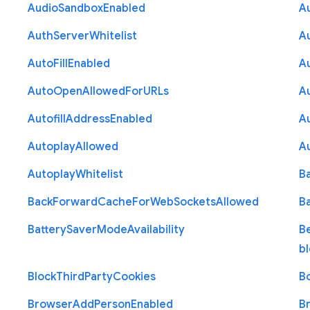
Audio
Sandbox
Enabled
A
Auth
Server
Whitelist
A
Auto
Fill
Enabled
A
Auto
Open
Allowed
For
U
R
Ls
A
Autofill
Address
Enabled
Au
Autoplay
Allowed
A
Autoplay
Whitelist
B
Back
Forward
Cache
For
Web
Sockets
Allowed
B
Battery
Saver
Mode
Availability
B
b
Block
Third
Party
Cookies
B
Browser
Add
Person
Enabled
B