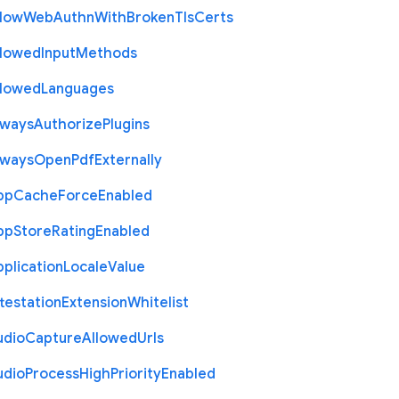
llow
Web
Authn
With
Broken
Tls
Certs
llowed
Input
Methods
llowed
Languages
lways
Authorize
Plugins
lways
Open
Pdf
Externally
pp
Cache
Force
Enabled
pp
Store
Rating
Enabled
plication
Locale
Value
testation
Extension
Whitelist
udio
Capture
Allowed
Urls
udio
Process
High
Priority
Enabled