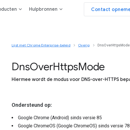
oducten
Hulpbronnen
Contact opneme
Lijst met Chrome Enterprise-beleid
Overig
DnsOverHttpsMode
Dns
Over
Https
Mode
Hiermee wordt de modus voor DNS-over-HTTPS bep
Ondersteund op:
Google Chrome (Android)
sinds versie
85
Google ChromeOS (Google ChromeOS)
sinds versie
78