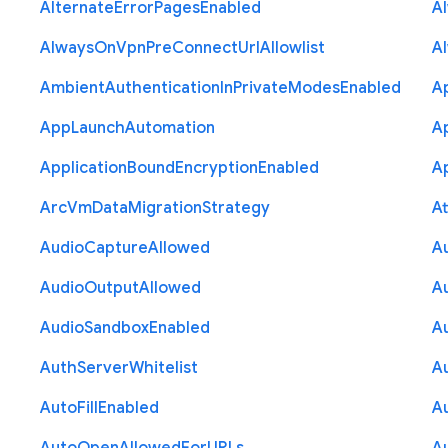
Alternate
Error
Pages
Enabled
A
Always
On
Vpn
Pre
Connect
Url
Allowlist
A
Ambient
Authentication
In
Private
Modes
Enabled
A
App
Launch
Automation
A
Application
Bound
Encryption
Enabled
Ap
Arc
Vm
Data
Migration
Strategy
At
Audio
Capture
Allowed
A
Audio
Output
Allowed
A
Audio
Sandbox
Enabled
A
Auth
Server
Whitelist
A
Auto
Fill
Enabled
A