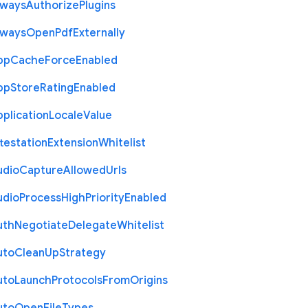
lways
Authorize
Plugins
lways
Open
Pdf
Externally
pp
Cache
Force
Enabled
pp
Store
Rating
Enabled
plication
Locale
Value
testation
Extension
Whitelist
udio
Capture
Allowed
Urls
udio
Process
High
Priority
Enabled
uth
Negotiate
Delegate
Whitelist
uto
Clean
Up
Strategy
uto
Launch
Protocols
From
Origins