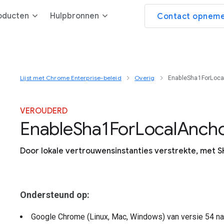
oducten
Hulpbronnen
Contact opneme
Lijst met Chrome Enterprise-beleid
Overig
EnableSha1ForLoca
VEROUDERD
Enable
Sha1
For
Local
Ancho
Door lokale vertrouwensinstanties verstrekte, met 
Ondersteund op:
Google Chrome (Linux, Mac, Windows)
van versie
54
na