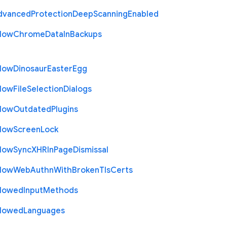
dvanced
Protection
Deep
Scanning
Enabled
llow
Chrome
Data
In
Backups
llow
Dinosaur
Easter
Egg
llow
File
Selection
Dialogs
llow
Outdated
Plugins
llow
Screen
Lock
llow
Sync
X
H
R
In
Page
Dismissal
llow
Web
Authn
With
Broken
Tls
Certs
llowed
Input
Methods
llowed
Languages