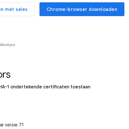
n met sales
Chrome-browser downloaden
lAnchors
rs
SHA-1 ondertekende certificaten toestaan
ar versie
71