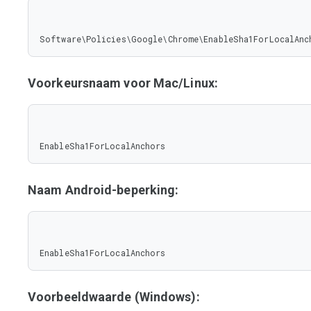
Software\Policies\Google\Chrome\EnableSha1ForLocalAnc
Voorkeursnaam voor Mac/Linux:
EnableSha1ForLocalAnchors
Naam Android-beperking:
EnableSha1ForLocalAnchors
Voorbeeldwaarde (Windows):