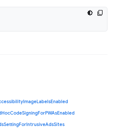
cessibility
Image
Labels
Enabled
d
Hoc
Code
Signing
For
P
W
As
Enabled
ds
Setting
For
Intrusive
Ads
Sites