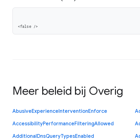
<false />
Meer beleid bij
Overig
Abusive
Experience
Intervention
Enforce
Ac
Accessibility
Performance
Filtering
Allowed
A
Additional
Dns
Query
Types
Enabled
A