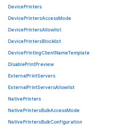
Device
Printers
Device
Printers
Access
Mode
Device
Printers
Allowlist
Device
Printers
Blocklist
Device
Printing
Client
Name
Template
Disable
Print
Preview
External
Print
Servers
External
Print
Servers
Allowlist
Native
Printers
Native
Printers
Bulk
Access
Mode
Native
Printers
Bulk
Configuration