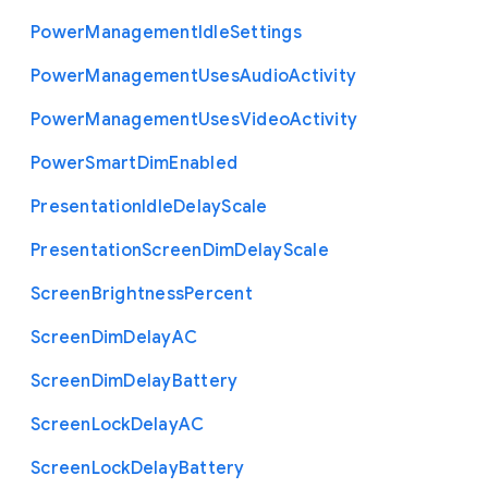
Power
Management
Idle
Settings
Power
Management
Uses
Audio
Activity
Power
Management
Uses
Video
Activity
Power
Smart
Dim
Enabled
Presentation
Idle
Delay
Scale
Presentation
Screen
Dim
Delay
Scale
Screen
Brightness
Percent
Screen
Dim
Delay
A
C
Screen
Dim
Delay
Battery
Screen
Lock
Delay
A
C
Screen
Lock
Delay
Battery