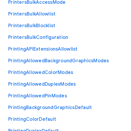
Printers
Bulk
Access
Mode
Printers
Bulk
Allowlist
Printers
Bulk
Blocklist
Printers
Bulk
Configuration
Printing
A
P
I
Extensions
Allowlist
Printing
Allowed
Background
Graphics
Modes
Printing
Allowed
Color
Modes
Printing
Allowed
Duplex
Modes
Printing
Allowed
Pin
Modes
Printing
Background
Graphics
Default
Printing
Color
Default