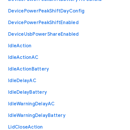
Device
Power
Peak
Shift
Day
Config
Device
Power
Peak
Shift
Enabled
Device
Usb
Power
Share
Enabled
Idle
Action
Idle
Action
A
C
Idle
Action
Battery
Idle
Delay
A
C
Idle
Delay
Battery
Idle
Warning
Delay
A
C
Idle
Warning
Delay
Battery
Lid
Close
Action