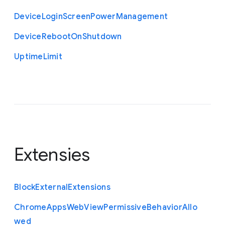
Device
Login
Screen
Power
Management
Device
Reboot
On
Shutdown
Uptime
Limit
Extensies
Block
External
Extensions
Chrome
Apps
Web
View
Permissive
Behavior
Allo
wed