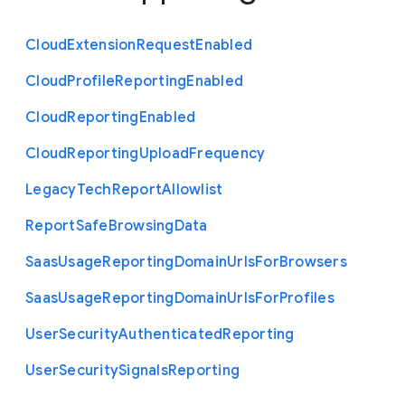
Cloud
Extension
Request
Enabled
Cloud
Profile
Reporting
Enabled
Cloud
Reporting
Enabled
Cloud
Reporting
Upload
Frequency
Legacy
Tech
Report
Allowlist
Report
Safe
Browsing
Data
Saas
Usage
Reporting
Domain
Urls
For
Browsers
Saas
Usage
Reporting
Domain
Urls
For
Profiles
User
Security
Authenticated
Reporting
User
Security
Signals
Reporting