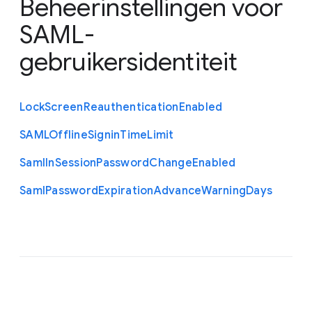
Beheerinstellingen voor
SAML-
gebruikersidentiteit
Lock
Screen
Reauthentication
Enabled
S
A
M
L
Offline
Signin
Time
Limit
Saml
In
Session
Password
Change
Enabled
Saml
Password
Expiration
Advance
Warning
Days