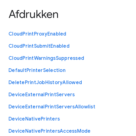
Afdrukken
Cloud
Print
Proxy
Enabled
Cloud
Print
Submit
Enabled
Cloud
Print
Warnings
Suppressed
Default
Printer
Selection
Delete
Print
Job
History
Allowed
Device
External
Print
Servers
Device
External
Print
Servers
Allowlist
Device
Native
Printers
Device
Native
Printers
Access
Mode