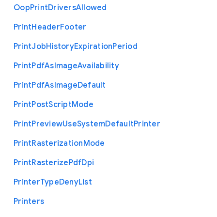
Oop
Print
Drivers
Allowed
Print
Header
Footer
Print
Job
History
Expiration
Period
Print
Pdf
As
Image
Availability
Print
Pdf
As
Image
Default
Print
Post
Script
Mode
Print
Preview
Use
System
Default
Printer
Print
Rasterization
Mode
Print
Rasterize
Pdf
Dpi
Printer
Type
Deny
List
Printers