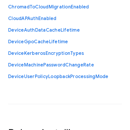
Chromad
To
Cloud
Migration
Enabled
Cloud
A
P
Auth
Enabled
Device
Auth
Data
Cache
Lifetime
Device
Gpo
Cache
Lifetime
Device
Kerberos
Encryption
Types
Device
Machine
Password
Change
Rate
Device
User
Policy
Loopback
Processing
Mode