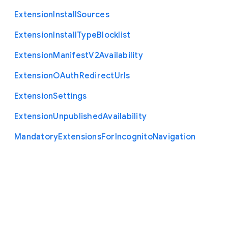
Extension
Install
Sources
Extension
Install
Type
Blocklist
Extension
Manifest
V2
Availability
Extension
O
Auth
Redirect
Urls
Extension
Settings
Extension
Unpublished
Availability
Mandatory
Extensions
For
Incognito
Navigation