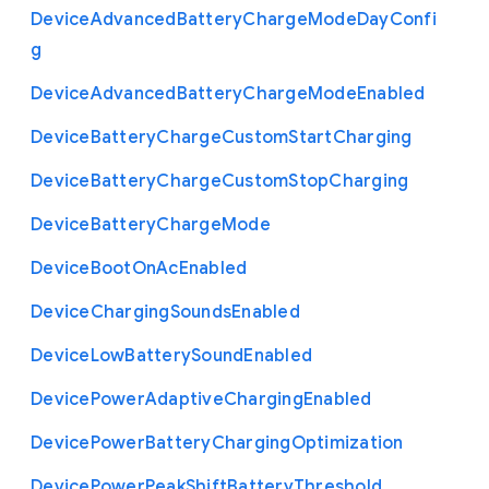
Device
Advanced
Battery
Charge
Mode
Day
Confi
g
Device
Advanced
Battery
Charge
Mode
Enabled
Device
Battery
Charge
Custom
Start
Charging
Device
Battery
Charge
Custom
Stop
Charging
Device
Battery
Charge
Mode
Device
Boot
On
Ac
Enabled
Device
Charging
Sounds
Enabled
Device
Low
Battery
Sound
Enabled
Device
Power
Adaptive
Charging
Enabled
Device
Power
Battery
Charging
Optimization
Device
Power
Peak
Shift
Battery
Threshold