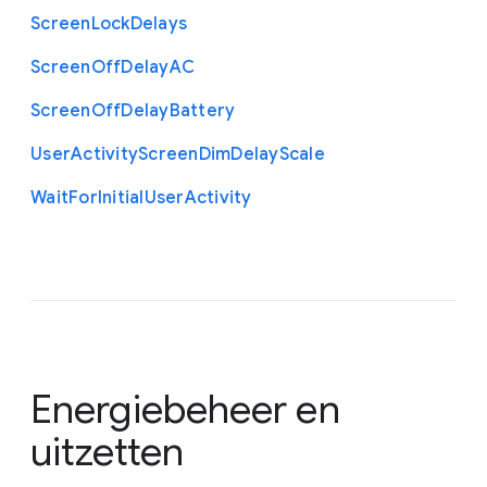
Screen
Lock
Delays
Screen
Off
Delay
A
C
Screen
Off
Delay
Battery
User
Activity
Screen
Dim
Delay
Scale
Wait
For
Initial
User
Activity
Energiebeheer en
uitzetten