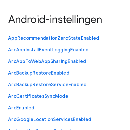
Android-instellingen
App
Recommendation
Zero
State
Enabled
Arc
App
Install
Event
Logging
Enabled
Arc
App
To
Web
App
Sharing
Enabled
Arc
Backup
Restore
Enabled
Arc
Backup
Restore
Service
Enabled
Arc
Certificates
Sync
Mode
Arc
Enabled
Arc
Google
Location
Services
Enabled