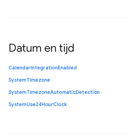
Datum en tijd
Calendar
Integration
Enabled
System
Timezone
System
Timezone
Automatic
Detection
System
Use24
Hour
Clock