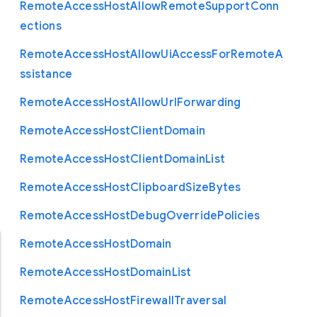
Remote
Access
Host
Allow
Remote
Support
Conn
ections
Remote
Access
Host
Allow
Ui
Access
For
Remote
A
ssistance
Remote
Access
Host
Allow
Url
Forwarding
Remote
Access
Host
Client
Domain
Remote
Access
Host
Client
Domain
List
Remote
Access
Host
Clipboard
Size
Bytes
Remote
Access
Host
Debug
Override
Policies
Remote
Access
Host
Domain
Remote
Access
Host
Domain
List
Remote
Access
Host
Firewall
Traversal