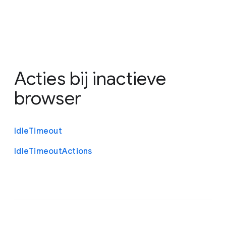
Acties bij inactieve
browser
Idle
Timeout
Idle
Timeout
Actions