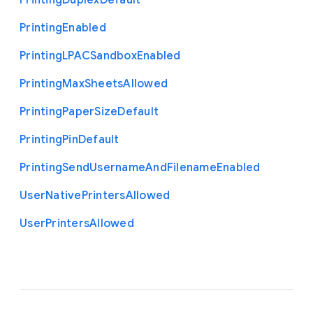
Printing
Duplex
Default
Printing
Enabled
Printing
L
P
A
C
Sandbox
Enabled
Printing
Max
Sheets
Allowed
Printing
Paper
Size
Default
Printing
Pin
Default
Printing
Send
Username
And
Filename
Enabled
User
Native
Printers
Allowed
User
Printers
Allowed