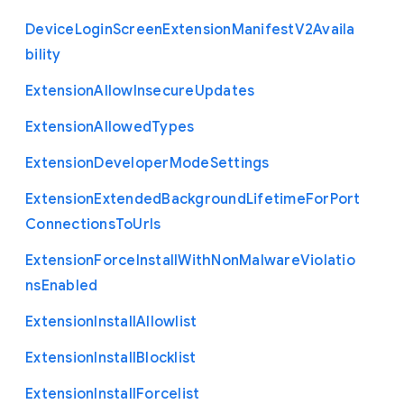
Device
Login
Screen
Extension
Manifest
V2
Availa
bility
Extension
Allow
Insecure
Updates
Extension
Allowed
Types
Extension
Developer
Mode
Settings
Extension
Extended
Background
Lifetime
For
Port
Connections
To
Urls
Extension
Force
Install
With
Non
Malware
Violatio
ns
Enabled
Extension
Install
Allowlist
Extension
Install
Blocklist
Extension
Install
Forcelist