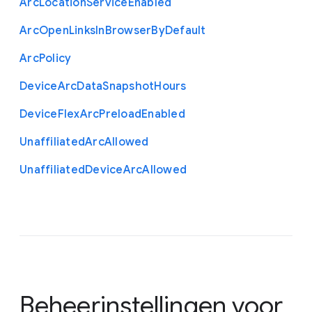
Arc
Location
Service
Enabled
Arc
Open
Links
In
Browser
By
Default
Arc
Policy
Device
Arc
Data
Snapshot
Hours
Device
Flex
Arc
Preload
Enabled
Unaffiliated
Arc
Allowed
Unaffiliated
Device
Arc
Allowed
Beheerinstellingen voor