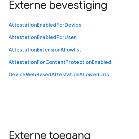
Externe bevestiging
Attestation
Enabled
For
Device
Attestation
Enabled
For
User
Attestation
Extension
Allowlist
Attestation
For
Content
Protection
Enabled
Device
Web
Based
Attestation
Allowed
Urls
Externe toegang