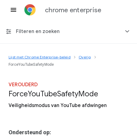
chrome enterprise
Filteren en zoeken
Lijst met Chrome Enterprise-beleid
Overig
Elk platform
ForceYouTubeSafetyMode
Chrome 151
VEROUDERD
Force
You
Tube
Safety
Mode
Veiligheidsmodus van YouTube afdwingen
Inclusief beëindigd beleid
Ondersteund op: