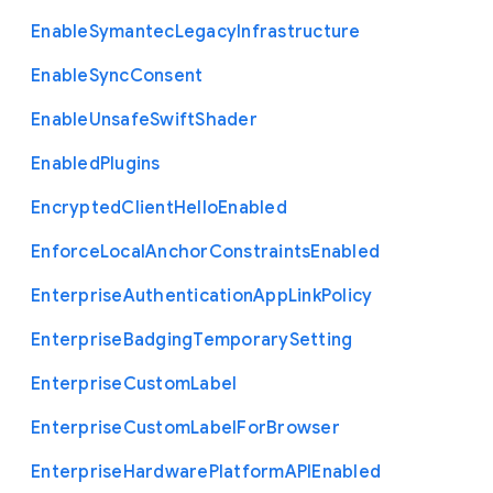
Enable
Symantec
Legacy
Infrastructure
Enable
Sync
Consent
Enable
Unsafe
Swift
Shader
Enabled
Plugins
Encrypted
Client
Hello
Enabled
Enforce
Local
Anchor
Constraints
Enabled
Enterprise
Authentication
App
Link
Policy
Enterprise
Badging
Temporary
Setting
Enterprise
Custom
Label
Enterprise
Custom
Label
For
Browser
Enterprise
Hardware
Platform
A
P
I
Enabled