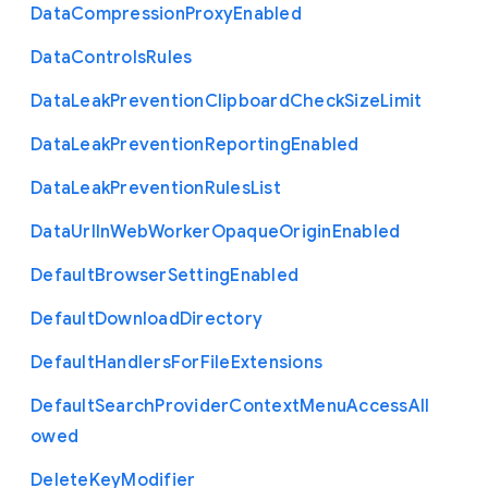
Data
Compression
Proxy
Enabled
Data
Controls
Rules
Data
Leak
Prevention
Clipboard
Check
Size
Limit
Data
Leak
Prevention
Reporting
Enabled
Data
Leak
Prevention
Rules
List
Data
Url
In
Web
Worker
Opaque
Origin
Enabled
Default
Browser
Setting
Enabled
Default
Download
Directory
Default
Handlers
For
File
Extensions
Default
Search
Provider
Context
Menu
Access
All
owed
Delete
Key
Modifier