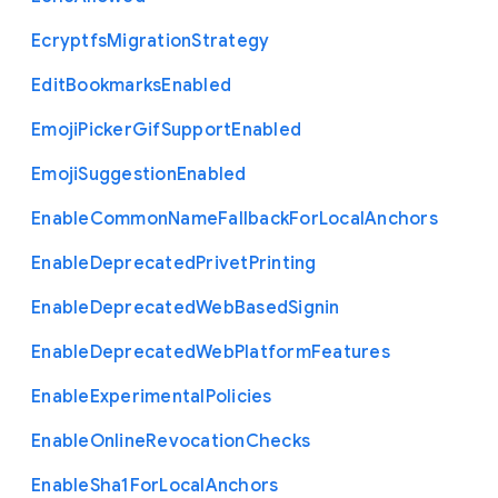
Ecryptfs
Migration
Strategy
Edit
Bookmarks
Enabled
Emoji
Picker
Gif
Support
Enabled
Emoji
Suggestion
Enabled
Enable
Common
Name
Fallback
For
Local
Anchors
Enable
Deprecated
Privet
Printing
Enable
Deprecated
Web
Based
Signin
Enable
Deprecated
Web
Platform
Features
Enable
Experimental
Policies
Enable
Online
Revocation
Checks
Enable
Sha1
For
Local
Anchors