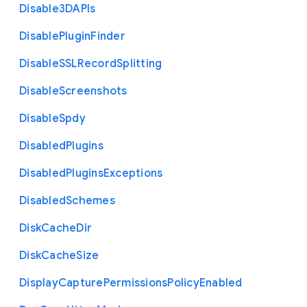
Disable3
D
A
P
Is
Disable
Plugin
Finder
Disable
S
S
L
Record
Splitting
Disable
Screenshots
Disable
Spdy
Disabled
Plugins
Disabled
Plugins
Exceptions
Disabled
Schemes
Disk
Cache
Dir
Disk
Cache
Size
Display
Capture
Permissions
Policy
Enabled