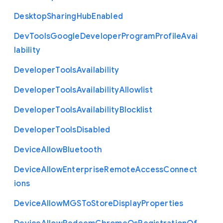
Desktop
Sharing
Hub
Enabled
Dev
Tools
Google
Developer
Program
Profile
Avai
lability
Developer
Tools
Availability
Developer
Tools
Availability
Allowlist
Developer
Tools
Availability
Blocklist
Developer
Tools
Disabled
Device
Allow
Bluetooth
Device
Allow
Enterprise
Remote
Access
Connect
ions
Device
Allow
M
G
S
To
Store
Display
Properties