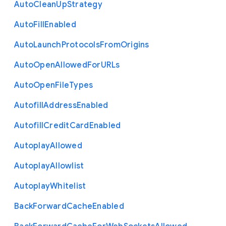
Auto
Clean
Up
Strategy
Auto
Fill
Enabled
Auto
Launch
Protocols
From
Origins
Auto
Open
Allowed
For
U
R
Ls
Auto
Open
File
Types
Autofill
Address
Enabled
Autofill
Credit
Card
Enabled
Autoplay
Allowed
Autoplay
Allowlist
Autoplay
Whitelist
Back
Forward
Cache
Enabled