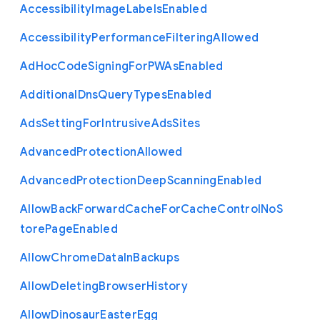
Accessibility
Image
Labels
Enabled
Accessibility
Performance
Filtering
Allowed
Ad
Hoc
Code
Signing
For
P
W
As
Enabled
Additional
Dns
Query
Types
Enabled
Ads
Setting
For
Intrusive
Ads
Sites
Advanced
Protection
Allowed
Advanced
Protection
Deep
Scanning
Enabled
Allow
Back
Forward
Cache
For
Cache
Control
No
S
tore
Page
Enabled
Allow
Chrome
Data
In
Backups
Allow
Deleting
Browser
History
Allow
Dinosaur
Easter
Egg