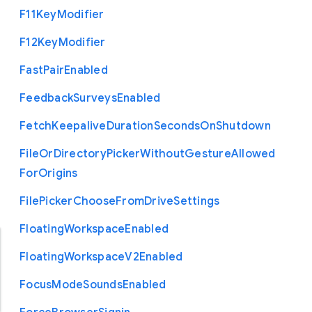
F11
Key
Modifier
F12
Key
Modifier
Fast
Pair
Enabled
Feedback
Surveys
Enabled
Fetch
Keepalive
Duration
Seconds
On
Shutdown
File
Or
Directory
Picker
Without
Gesture
Allowed
For
Origins
File
Picker
Choose
From
Drive
Settings
Floating
Workspace
Enabled
Floating
Workspace
V2
Enabled
Focus
Mode
Sounds
Enabled