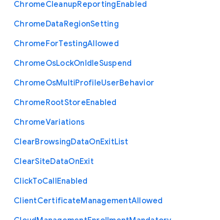
Chrome
Cleanup
Reporting
Enabled
Chrome
Data
Region
Setting
Chrome
For
Testing
Allowed
Chrome
Os
Lock
On
Idle
Suspend
Chrome
Os
Multi
Profile
User
Behavior
Chrome
Root
Store
Enabled
Chrome
Variations
Clear
Browsing
Data
On
Exit
List
Clear
Site
Data
On
Exit
Click
To
Call
Enabled
Client
Certificate
Management
Allowed