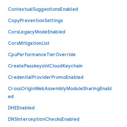
Contextual
Suggestions
Enabled
Copy
Prevention
Settings
Cors
Legacy
Mode
Enabled
Cors
Mitigation
List
Cpu
Performance
Tier
Override
Create
Passkeys
In
I
Cloud
Keychain
Credential
Provider
Promo
Enabled
Cross
Origin
Web
Assembly
Module
Sharing
Enabl
ed
D
H
E
Enabled
D
N
S
Interception
Checks
Enabled