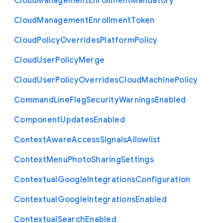
Cloud
Management
Enrollment
Mandatory
Cloud
Management
Enrollment
Token
Cloud
Policy
Overrides
Platform
Policy
Cloud
User
Policy
Merge
Cloud
User
Policy
Overrides
Cloud
Machine
Policy
Command
Line
Flag
Security
Warnings
Enabled
Component
Updates
Enabled
Context
Aware
Access
Signals
Allowlist
Context
Menu
Photo
Sharing
Settings
Contextual
Google
Integrations
Configuration
Contextual
Google
Integrations
Enabled
Contextual
Search
Enabled