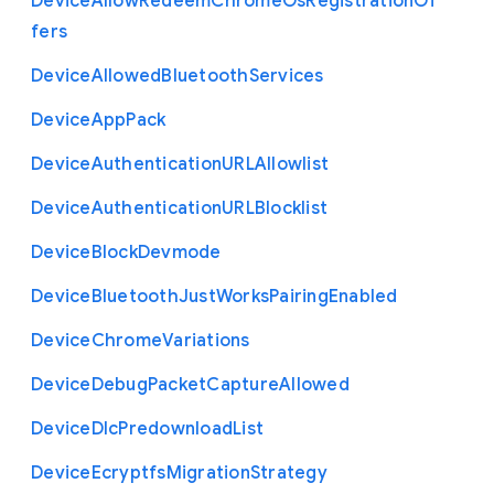
Device
Allow
Redeem
Chrome
Os
Registration
Of
fers
Device
Allowed
Bluetooth
Services
Device
App
Pack
Device
Authentication
U
R
L
Allowlist
Device
Authentication
U
R
L
Blocklist
Device
Block
Devmode
Device
Bluetooth
Just
Works
Pairing
Enabled
Device
Chrome
Variations
Device
Debug
Packet
Capture
Allowed
Device
Dlc
Predownload
List
Device
Ecryptfs
Migration
Strategy