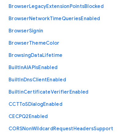
Browser
Legacy
Extension
Points
Blocked
Browser
Network
Time
Queries
Enabled
Browser
Signin
Browser
Theme
Color
Browsing
Data
Lifetime
Built
In
A
I
A
P
Is
Enabled
Built
In
Dns
Client
Enabled
Builtin
Certificate
Verifier
Enabled
C
C
T
To
S
Dialog
Enabled
C
E
C
P
Q2
Enabled
C
O
R
S
Non
Wildcard
Request
Headers
Support