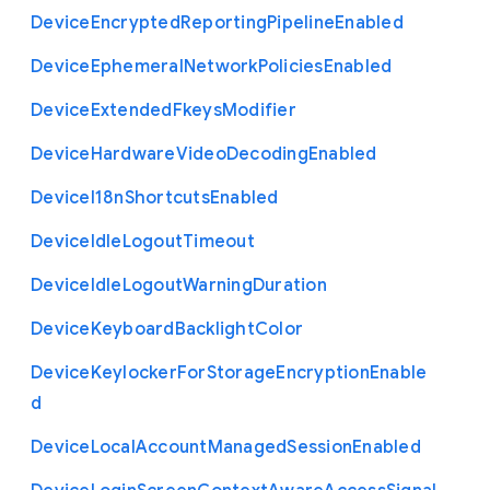
Device
Encrypted
Reporting
Pipeline
Enabled
Device
Ephemeral
Network
Policies
Enabled
Device
Extended
Fkeys
Modifier
Device
Hardware
Video
Decoding
Enabled
Device
I18n
Shortcuts
Enabled
Device
Idle
Logout
Timeout
Device
Idle
Logout
Warning
Duration
Device
Keyboard
Backlight
Color
Device
Keylocker
For
Storage
Encryption
Enable
d
Device
Local
Account
Managed
Session
Enabled