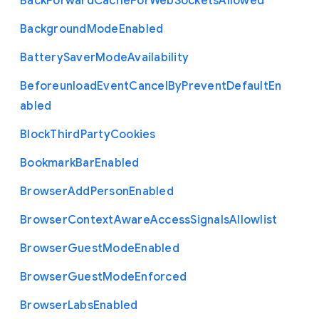
Back
Forward
Cache
For
Web
Sockets
Allowed
Background
Mode
Enabled
Battery
Saver
Mode
Availability
Beforeunload
Event
Cancel
By
Prevent
Default
En
abled
Block
Third
Party
Cookies
Bookmark
Bar
Enabled
Browser
Add
Person
Enabled
Browser
Context
Aware
Access
Signals
Allowlist
Browser
Guest
Mode
Enabled
Browser
Guest
Mode
Enforced
Browser
Labs
Enabled