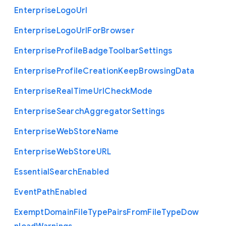
Enterprise
Logo
Url
Enterprise
Logo
Url
For
Browser
Enterprise
Profile
Badge
Toolbar
Settings
Enterprise
Profile
Creation
Keep
Browsing
Data
Enterprise
Real
Time
Url
Check
Mode
Enterprise
Search
Aggregator
Settings
Enterprise
Web
Store
Name
Enterprise
Web
Store
U
R
L
Essential
Search
Enabled
Event
Path
Enabled
Exempt
Domain
File
Type
Pairs
From
File
Type
Dow