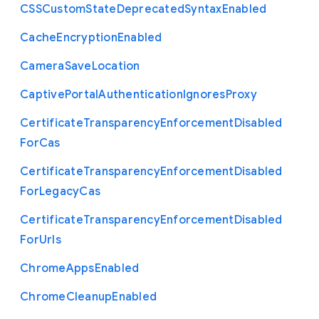
C
S
S
Custom
State
Deprecated
Syntax
Enabled
Cache
Encryption
Enabled
Camera
Save
Location
Captive
Portal
Authentication
Ignores
Proxy
Certificate
Transparency
Enforcement
Disabled
For
Cas
Certificate
Transparency
Enforcement
Disabled
For
Legacy
Cas
Certificate
Transparency
Enforcement
Disabled
For
Urls
Chrome
Apps
Enabled
Chrome
Cleanup
Enabled