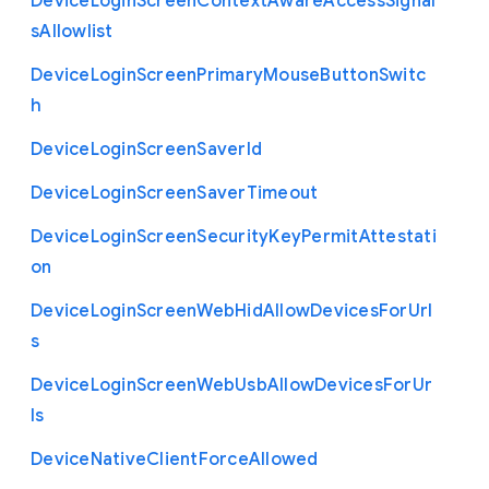
Device
Login
Screen
Context
Aware
Access
Signal
s
Allowlist
Device
Login
Screen
Primary
Mouse
Button
Switc
h
Device
Login
Screen
Saver
Id
Device
Login
Screen
Saver
Timeout
Device
Login
Screen
Security
Key
Permit
Attestati
on
Device
Login
Screen
Web
Hid
Allow
Devices
For
Url
s
Device
Login
Screen
Web
Usb
Allow
Devices
For
Ur
ls
Device
Native
Client
Force
Allowed