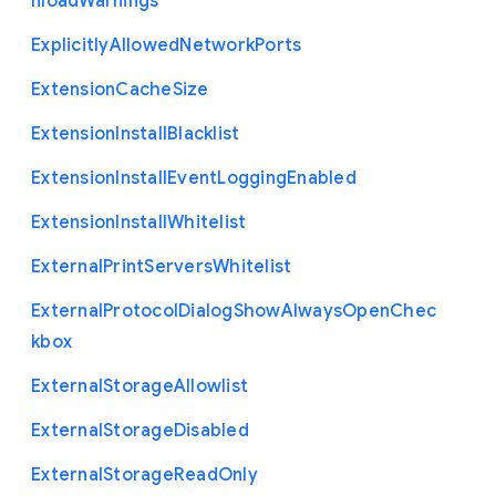
nload
Warnings
Explicitly
Allowed
Network
Ports
Extension
Cache
Size
Extension
Install
Blacklist
Extension
Install
Event
Logging
Enabled
Extension
Install
Whitelist
External
Print
Servers
Whitelist
External
Protocol
Dialog
Show
Always
Open
Chec
kbox
External
Storage
Allowlist
External
Storage
Disabled
External
Storage
Read
Only