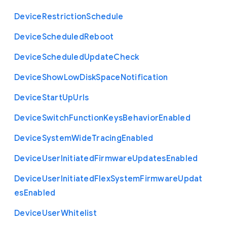
Device
Restriction
Schedule
Device
Scheduled
Reboot
Device
Scheduled
Update
Check
Device
Show
Low
Disk
Space
Notification
Device
Start
Up
Urls
Device
Switch
Function
Keys
Behavior
Enabled
Device
System
Wide
Tracing
Enabled
Device
User
Initiated
Firmware
Updates
Enabled
Device
User
Initiated
Flex
System
Firmware
Updat
es
Enabled
Device
User
Whitelist