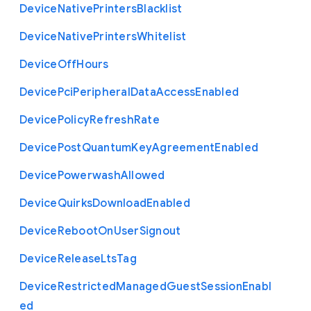
Device
Native
Printers
Blacklist
Device
Native
Printers
Whitelist
Device
Off
Hours
Device
Pci
Peripheral
Data
Access
Enabled
Device
Policy
Refresh
Rate
Device
Post
Quantum
Key
Agreement
Enabled
Device
Powerwash
Allowed
Device
Quirks
Download
Enabled
Device
Reboot
On
User
Signout
Device
Release
Lts
Tag
Device
Restricted
Managed
Guest
Session
Enabl
ed