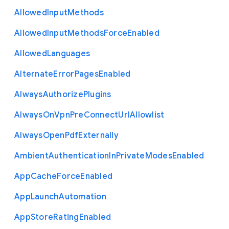
Allowed
Input
Methods
Allowed
Input
Methods
Force
Enabled
Allowed
Languages
Alternate
Error
Pages
Enabled
Always
Authorize
Plugins
Always
On
Vpn
Pre
Connect
Url
Allowlist
Always
Open
Pdf
Externally
Ambient
Authentication
In
Private
Modes
Enabled
App
Cache
Force
Enabled
App
Launch
Automation
App
Store
Rating
Enabled