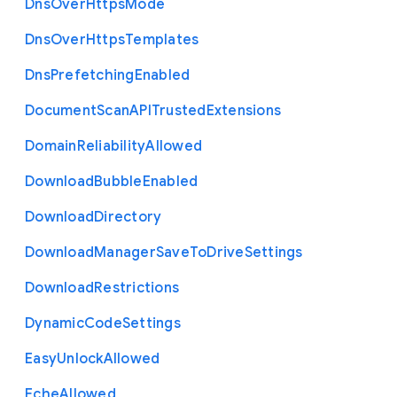
Dns
Over
Https
Mode
Dns
Over
Https
Templates
Dns
Prefetching
Enabled
Document
Scan
A
P
I
Trusted
Extensions
Domain
Reliability
Allowed
Download
Bubble
Enabled
Download
Directory
Download
Manager
Save
To
Drive
Settings
Download
Restrictions
Dynamic
Code
Settings
Easy
Unlock
Allowed
Eche
Allowed