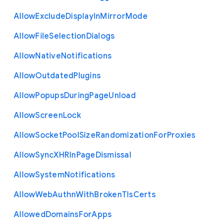
Allow
Exclude
Display
In
Mirror
Mode
Allow
File
Selection
Dialogs
Allow
Native
Notifications
Allow
Outdated
Plugins
Allow
Popups
During
Page
Unload
Allow
Screen
Lock
Allow
Socket
Pool
Size
Randomization
For
Proxies
Allow
Sync
X
H
R
In
Page
Dismissal
Allow
System
Notifications
Allow
Web
Authn
With
Broken
Tls
Certs
Allowed
Domains
For
Apps