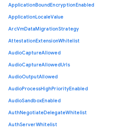
Application
Bound
Encryption
Enabled
Application
Locale
Value
Arc
Vm
Data
Migration
Strategy
Attestation
Extension
Whitelist
Audio
Capture
Allowed
Audio
Capture
Allowed
Urls
Audio
Output
Allowed
Audio
Process
High
Priority
Enabled
Audio
Sandbox
Enabled
Auth
Negotiate
Delegate
Whitelist
Auth
Server
Whitelist