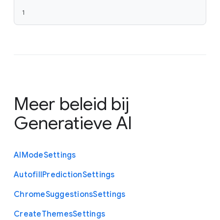
1
Meer beleid bij
Generatieve AI
A
I
Mode
Settings
Autofill
Prediction
Settings
Chrome
Suggestions
Settings
Create
Themes
Settings