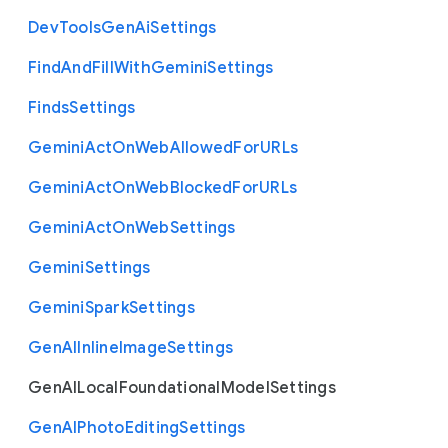
Dev
Tools
Gen
Ai
Settings
Find
And
Fill
With
Gemini
Settings
Finds
Settings
Gemini
Act
On
Web
Allowed
For
U
R
Ls
Gemini
Act
On
Web
Blocked
For
U
R
Ls
Gemini
Act
On
Web
Settings
Gemini
Settings
Gemini
Spark
Settings
Gen
A
I
Inline
Image
Settings
Gen
A
I
Local
Foundational
Model
Settings
Gen
A
I
Photo
Editing
Settings