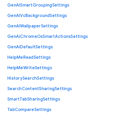
Gen
A
I
Smart
Grouping
Settings
Gen
A
I
Vc
Background
Settings
Gen
A
I
Wallpaper
Settings
Gen
Ai
Chrome
Os
Smart
Actions
Settings
Gen
Ai
Default
Settings
Help
Me
Read
Settings
Help
Me
Write
Settings
History
Search
Settings
Search
Content
Sharing
Settings
Smart
Tab
Sharing
Settings
Tab
Compare
Settings