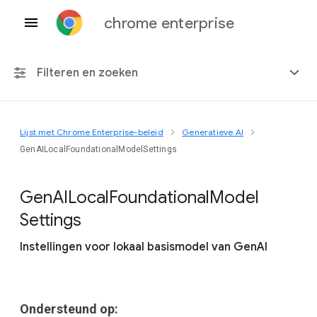
chrome enterprise
Filteren en zoeken
Lijst met Chrome Enterprise-beleid
Generatieve AI
Elk platform
GenAILocalFoundationalModelSettings
Chrome 151
Gen
A
I
Local
Foundational
Model
Settings
Instellingen voor lokaal basismodel van GenAI
Inclusief beëindigd beleid
Ondersteund op: