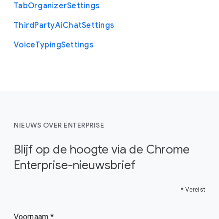
Tab
Organizer
Settings
Third
Party
Ai
Chat
Settings
Voice
Typing
Settings
NIEUWS OVER ENTERPRISE
Blijf op de hoogte via de Chrome
Enterprise-nieuwsbrief
* Vereist
Voornaam