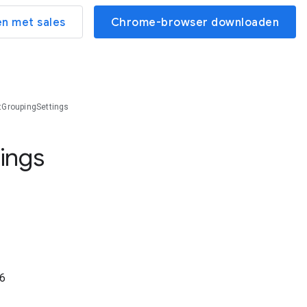
n met sales
Chrome-browser downloaden
GroupingSettings
tings
6