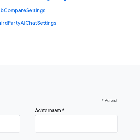
ab
Compare
Settings
hird
Party
Ai
Chat
Settings
* Vereist
Achternaam