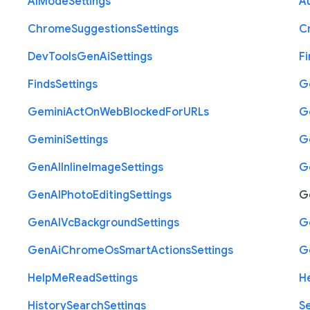
A
I
Mode
Settings
Au
Chrome
Suggestions
Settings
C
Dev
Tools
Gen
Ai
Settings
Fi
Finds
Settings
G
Gemini
Act
On
Web
Blocked
For
U
R
Ls
G
Gemini
Settings
G
Gen
A
I
Inline
Image
Settings
G
Gen
A
I
Photo
Editing
Settings
G
Gen
A
I
Vc
Background
Settings
G
Gen
Ai
Chrome
Os
Smart
Actions
Settings
G
Help
Me
Read
Settings
H
History
Search
Settings
S