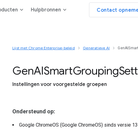
oducten
Hulpbronnen
Contact opneme
Lijst met Chrome Enterprise-beleid
Generatieve AI
GenAISmart
Gen
A
I
Smart
Grouping
Set
Instellingen voor voorgestelde groepen
Ondersteund op:
Google ChromeOS (Google ChromeOS)
sinds versie
13