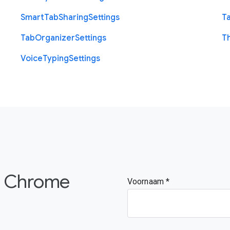
Smart
Tab
Sharing
Settings
T
Tab
Organizer
Settings
T
Voice
Typing
Settings
de Chrome
Voornaam