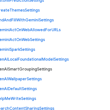
tofill
Prediction
Settings
reate
Themes
Settings
nd
And
Fill
With
Gemini
Settings
emini
Act
On
Web
Allowed
For
U
R
Ls
emini
Act
On
Web
Settings
emini
Spark
Settings
en
A
I
Local
Foundational
Model
Settings
en
A
I
Smart
Grouping
Settings
en
A
I
Wallpaper
Settings
en
Ai
Default
Settings
elp
Me
Write
Settings
earch
Content
Sharing
Settings