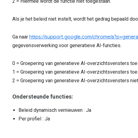
2 = Hiermee wordt de functie niet toegestaan.
Als je het beleid niet instelt, wordt het gedrag bepaald do
Ga naar
https://support.google.com/chrome/a?p=generat
gegevensverwerking voor generatieve AI-functies.
0
=
Groepering van generatieve AI-overzichtsvensters toe
1
=
Groepering van generatieve AI-overzichtsvensters toe
2
=
Groepering van generatieve AI-overzichtsvensters niet
Ondersteunde functies:
Beleid dynamisch vernieuwen
: Ja
Per profiel
: Ja