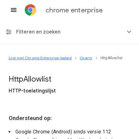
chrome enterprise
Filteren en zoeken
Lijst met Chrome Enterprise-beleid
Overig
HttpAllowlist
Elk platform
Chrome 151
Http
Allowlist
HTTP-toelatingslijst
Inclusief beëindigd beleid
Ondersteund op:
Google Chrome (Android)
sinds versie
112