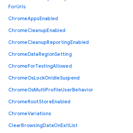
For
Urls
Chrome
Apps
Enabled
Chrome
Cleanup
Enabled
Chrome
Cleanup
Reporting
Enabled
Chrome
Data
Region
Setting
Chrome
For
Testing
Allowed
Chrome
Os
Lock
On
Idle
Suspend
Chrome
Os
Multi
Profile
User
Behavior
Chrome
Root
Store
Enabled
Chrome
Variations
Clear
Browsing
Data
On
Exit
List