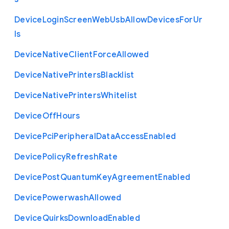
Device
Login
Screen
Web
Usb
Allow
Devices
For
Ur
ls
Device
Native
Client
Force
Allowed
Device
Native
Printers
Blacklist
Device
Native
Printers
Whitelist
Device
Off
Hours
Device
Pci
Peripheral
Data
Access
Enabled
Device
Policy
Refresh
Rate
Device
Post
Quantum
Key
Agreement
Enabled
Device
Powerwash
Allowed
Device
Quirks
Download
Enabled