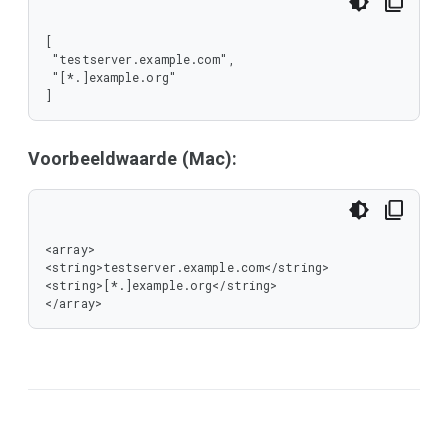
[

 "testserver.example.com",

 "[*.]example.org"

]
Voorbeeldwaarde (Mac):
<array>

<string>testserver.example.com</string>

<string>[*.]example.org</string>

</array>