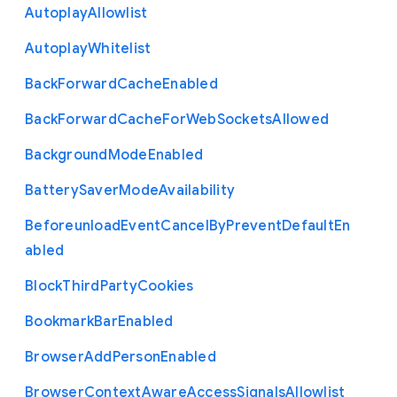
Autoplay
Allowlist
Autoplay
Whitelist
Back
Forward
Cache
Enabled
Back
Forward
Cache
For
Web
Sockets
Allowed
Background
Mode
Enabled
Battery
Saver
Mode
Availability
Beforeunload
Event
Cancel
By
Prevent
Default
En
abled
Block
Third
Party
Cookies
Bookmark
Bar
Enabled
Browser
Add
Person
Enabled
Browser
Context
Aware
Access
Signals
Allowlist