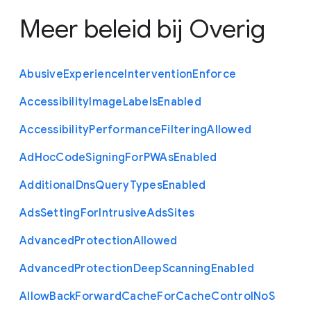
Meer beleid bij
Overig
Abusive
Experience
Intervention
Enforce
Accessibility
Image
Labels
Enabled
Accessibility
Performance
Filtering
Allowed
Ad
Hoc
Code
Signing
For
P
W
As
Enabled
Additional
Dns
Query
Types
Enabled
Ads
Setting
For
Intrusive
Ads
Sites
Advanced
Protection
Allowed
Advanced
Protection
Deep
Scanning
Enabled
Allow
Back
Forward
Cache
For
Cache
Control
No
S