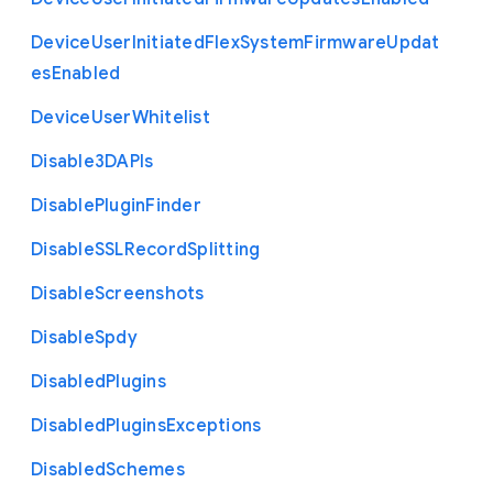
Device
User
Initiated
Flex
System
Firmware
Updat
es
Enabled
Device
User
Whitelist
Disable3
D
A
P
Is
Disable
Plugin
Finder
Disable
S
S
L
Record
Splitting
Disable
Screenshots
Disable
Spdy
Disabled
Plugins
Disabled
Plugins
Exceptions
Disabled
Schemes