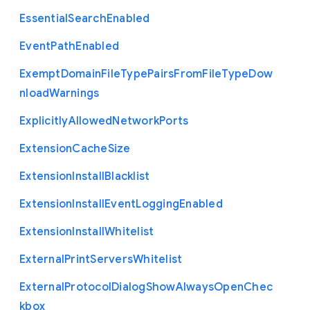
Essential
Search
Enabled
Event
Path
Enabled
Exempt
Domain
File
Type
Pairs
From
File
Type
Dow
nload
Warnings
Explicitly
Allowed
Network
Ports
Extension
Cache
Size
Extension
Install
Blacklist
Extension
Install
Event
Logging
Enabled
Extension
Install
Whitelist
External
Print
Servers
Whitelist
External
Protocol
Dialog
Show
Always
Open
Chec
kbox