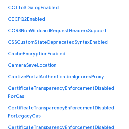
C
C
T
To
S
Dialog
Enabled
C
E
C
P
Q2
Enabled
C
O
R
S
Non
Wildcard
Request
Headers
Support
C
S
S
Custom
State
Deprecated
Syntax
Enabled
Cache
Encryption
Enabled
Camera
Save
Location
Captive
Portal
Authentication
Ignores
Proxy
Certificate
Transparency
Enforcement
Disabled
For
Cas
Certificate
Transparency
Enforcement
Disabled
For
Legacy
Cas
Certificate
Transparency
Enforcement
Disabled