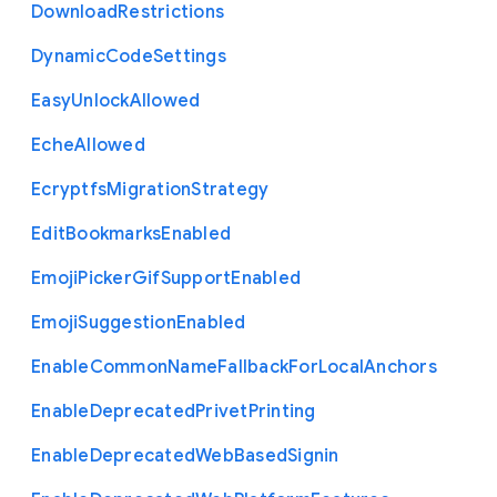
Download
Restrictions
Dynamic
Code
Settings
Easy
Unlock
Allowed
Eche
Allowed
Ecryptfs
Migration
Strategy
Edit
Bookmarks
Enabled
Emoji
Picker
Gif
Support
Enabled
Emoji
Suggestion
Enabled
Enable
Common
Name
Fallback
For
Local
Anchors
Enable
Deprecated
Privet
Printing
Enable
Deprecated
Web
Based
Signin