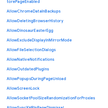
tore
Page
Enabled
Allow
Chrome
Data
In
Backups
Allow
Deleting
Browser
History
Allow
Dinosaur
Easter
Egg
Allow
Exclude
Display
In
Mirror
Mode
Allow
File
Selection
Dialogs
Allow
Native
Notifications
Allow
Outdated
Plugins
Allow
Popups
During
Page
Unload
Allow
Screen
Lock
Allow
Socket
Pool
Size
Randomization
For
Proxies
Allow
Sync
X
H
R
In
Page
Dismissal