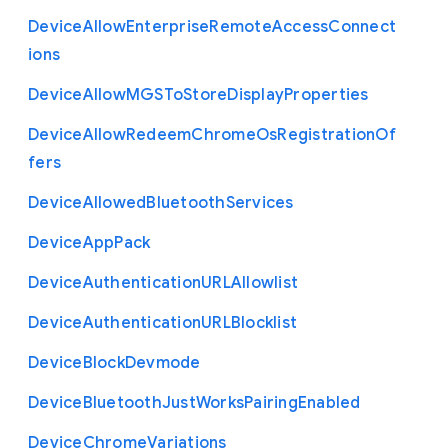
Device
Allow
Enterprise
Remote
Access
Connect
ions
Device
Allow
M
G
S
To
Store
Display
Properties
Device
Allow
Redeem
Chrome
Os
Registration
Of
fers
Device
Allowed
Bluetooth
Services
Device
App
Pack
Device
Authentication
U
R
L
Allowlist
Device
Authentication
U
R
L
Blocklist
Device
Block
Devmode
Device
Bluetooth
Just
Works
Pairing
Enabled
Device
Chrome
Variations