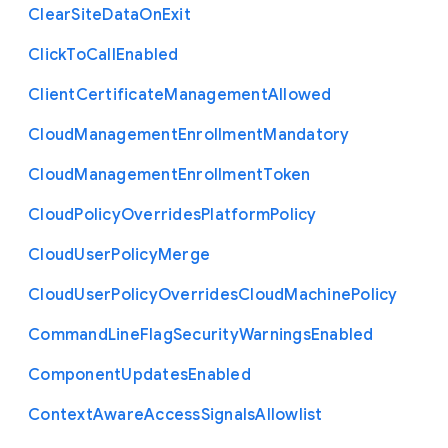
Clear
Site
Data
On
Exit
Click
To
Call
Enabled
Client
Certificate
Management
Allowed
Cloud
Management
Enrollment
Mandatory
Cloud
Management
Enrollment
Token
Cloud
Policy
Overrides
Platform
Policy
Cloud
User
Policy
Merge
Cloud
User
Policy
Overrides
Cloud
Machine
Policy
Command
Line
Flag
Security
Warnings
Enabled
Component
Updates
Enabled
Context
Aware
Access
Signals
Allowlist