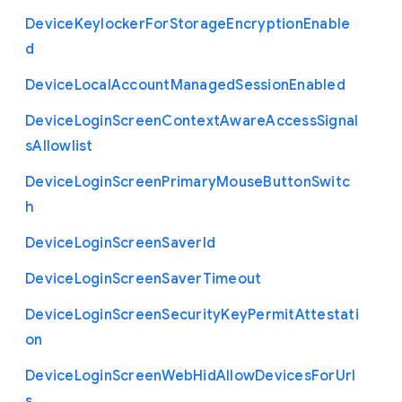
Device
Keylocker
For
Storage
Encryption
Enable
d
Device
Local
Account
Managed
Session
Enabled
Device
Login
Screen
Context
Aware
Access
Signal
s
Allowlist
Device
Login
Screen
Primary
Mouse
Button
Switc
h
Device
Login
Screen
Saver
Id
Device
Login
Screen
Saver
Timeout
Device
Login
Screen
Security
Key
Permit
Attestati
on
Device
Login
Screen
Web
Hid
Allow
Devices
For
Url
s