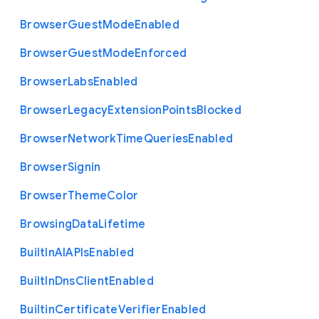
Browser
Guest
Mode
Enabled
Browser
Guest
Mode
Enforced
Browser
Labs
Enabled
Browser
Legacy
Extension
Points
Blocked
Browser
Network
Time
Queries
Enabled
Browser
Signin
Browser
Theme
Color
Browsing
Data
Lifetime
Built
In
A
I
A
P
Is
Enabled
Built
In
Dns
Client
Enabled
Builtin
Certificate
Verifier
Enabled