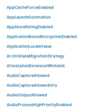
App
Cache
Force
Enabled
App
Launch
Automation
App
Store
Rating
Enabled
Application
Bound
Encryption
Enabled
Application
Locale
Value
Arc
Vm
Data
Migration
Strategy
Attestation
Extension
Whitelist
Audio
Capture
Allowed
Audio
Capture
Allowed
Urls
Audio
Output
Allowed
Audio
Process
High
Priority
Enabled