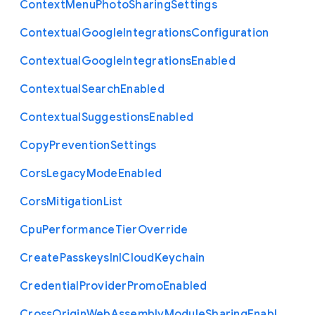
Context
Menu
Photo
Sharing
Settings
Contextual
Google
Integrations
Configuration
Contextual
Google
Integrations
Enabled
Contextual
Search
Enabled
Contextual
Suggestions
Enabled
Copy
Prevention
Settings
Cors
Legacy
Mode
Enabled
Cors
Mitigation
List
Cpu
Performance
Tier
Override
Create
Passkeys
In
I
Cloud
Keychain
Credential
Provider
Promo
Enabled
Cross
Origin
Web
Assembly
Module
Sharing
Enabl