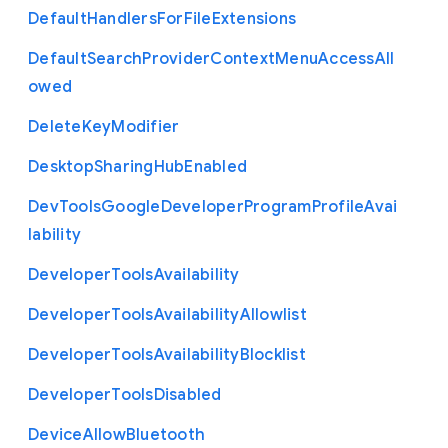
Default
Handlers
For
File
Extensions
Default
Search
Provider
Context
Menu
Access
All
owed
Delete
Key
Modifier
Desktop
Sharing
Hub
Enabled
Dev
Tools
Google
Developer
Program
Profile
Avai
lability
Developer
Tools
Availability
Developer
Tools
Availability
Allowlist
Developer
Tools
Availability
Blocklist
Developer
Tools
Disabled
Device
Allow
Bluetooth