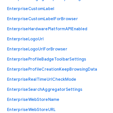
Enterprise
Custom
Label
Enterprise
Custom
Label
For
Browser
Enterprise
Hardware
Platform
A
P
I
Enabled
Enterprise
Logo
Url
Enterprise
Logo
Url
For
Browser
Enterprise
Profile
Badge
Toolbar
Settings
Enterprise
Profile
Creation
Keep
Browsing
Data
Enterprise
Real
Time
Url
Check
Mode
Enterprise
Search
Aggregator
Settings
Enterprise
Web
Store
Name
Enterprise
Web
Store
U
R
L