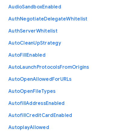
Audio
Sandbox
Enabled
Auth
Negotiate
Delegate
Whitelist
Auth
Server
Whitelist
Auto
Clean
Up
Strategy
Auto
Fill
Enabled
Auto
Launch
Protocols
From
Origins
Auto
Open
Allowed
For
U
R
Ls
Auto
Open
File
Types
Autofill
Address
Enabled
Autofill
Credit
Card
Enabled
Autoplay
Allowed