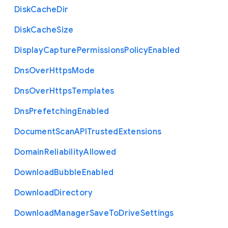
Disk
Cache
Dir
Disk
Cache
Size
Display
Capture
Permissions
Policy
Enabled
Dns
Over
Https
Mode
Dns
Over
Https
Templates
Dns
Prefetching
Enabled
Document
Scan
A
P
I
Trusted
Extensions
Domain
Reliability
Allowed
Download
Bubble
Enabled
Download
Directory
Download
Manager
Save
To
Drive
Settings