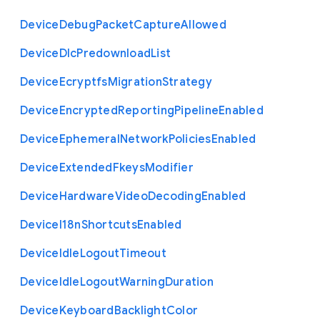
Device
Debug
Packet
Capture
Allowed
Device
Dlc
Predownload
List
Device
Ecryptfs
Migration
Strategy
Device
Encrypted
Reporting
Pipeline
Enabled
Device
Ephemeral
Network
Policies
Enabled
Device
Extended
Fkeys
Modifier
Device
Hardware
Video
Decoding
Enabled
Device
I18n
Shortcuts
Enabled
Device
Idle
Logout
Timeout
Device
Idle
Logout
Warning
Duration
Device
Keyboard
Backlight
Color