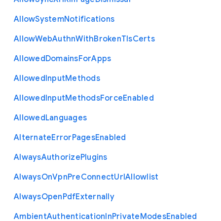
Allow
System
Notifications
Allow
Web
Authn
With
Broken
Tls
Certs
Allowed
Domains
For
Apps
Allowed
Input
Methods
Allowed
Input
Methods
Force
Enabled
Allowed
Languages
Alternate
Error
Pages
Enabled
Always
Authorize
Plugins
Always
On
Vpn
Pre
Connect
Url
Allowlist
Always
Open
Pdf
Externally
Ambient
Authentication
In
Private
Modes
Enabled