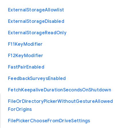
External
Storage
Allowlist
External
Storage
Disabled
External
Storage
Read
Only
F11
Key
Modifier
F12
Key
Modifier
Fast
Pair
Enabled
Feedback
Surveys
Enabled
Fetch
Keepalive
Duration
Seconds
On
Shutdown
File
Or
Directory
Picker
Without
Gesture
Allowed
For
Origins
File
Picker
Choose
From
Drive
Settings