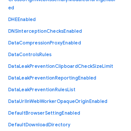
ed
D
H
E
Enabled
D
N
S
Interception
Checks
Enabled
Data
Compression
Proxy
Enabled
Data
Controls
Rules
Data
Leak
Prevention
Clipboard
Check
Size
Limit
Data
Leak
Prevention
Reporting
Enabled
Data
Leak
Prevention
Rules
List
Data
Url
In
Web
Worker
Opaque
Origin
Enabled
Default
Browser
Setting
Enabled
Default
Download
Directory