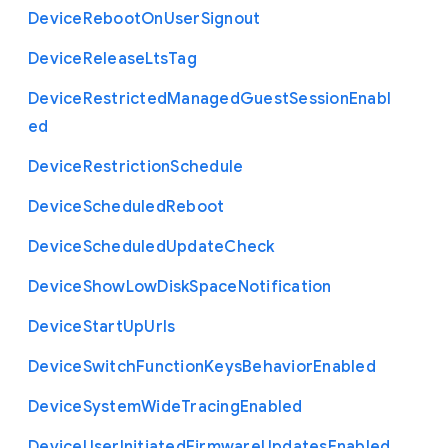
Device
Reboot
On
User
Signout
Device
Release
Lts
Tag
Device
Restricted
Managed
Guest
Session
Enabl
ed
Device
Restriction
Schedule
Device
Scheduled
Reboot
Device
Scheduled
Update
Check
Device
Show
Low
Disk
Space
Notification
Device
Start
Up
Urls
Device
Switch
Function
Keys
Behavior
Enabled
Device
System
Wide
Tracing
Enabled
Device
User
Initiated
Firmware
Updates
Enabled