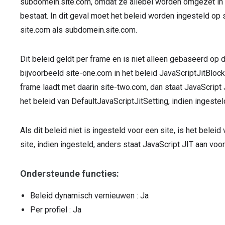
subdomein.site.com, omdat ze allebei worden omgezet in
bestaat. In dit geval moet het beleid worden ingesteld op
site.com als subdomein.site.com.
Dit beleid geldt per frame en is niet alleen gebaseerd op 
bijvoorbeeld site-one.com in het beleid JavaScriptJitBlo
frame laadt met daarin site-two.com, dan staat JavaScript 
het beleid van DefaultJavaScriptJitSetting, indien ingeste
Als dit beleid niet is ingesteld voor een site, is het bele
site, indien ingesteld, anders staat JavaScript JIT aan voor
Ondersteunde functies:
Beleid dynamisch vernieuwen
: Ja
Per profiel
: Ja