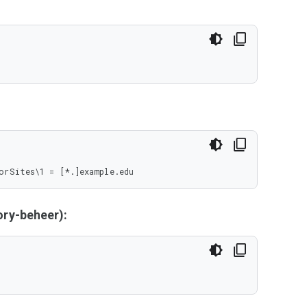
orSites\1 = [*.]example.edu
ry-beheer):