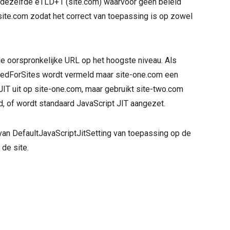
 dezelfde eTLD+1 (site.com) waarvoor geen beleid
 site.com zodat het correct van toepassing is op zowel
de oorspronkelijke URL op het hoogste niveau. Als
ckedForSites wordt vermeld maar site-one.com een
JIT uit op site-one.com, maar gebruikt site-two.com
ld, of wordt standaard JavaScript JIT aangezet.
id van DefaultJavaScriptJitSetting van toepassing op de
 de site.