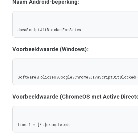
Naam Android-beperking:
JavaScriptJitBlockedForSites
Voorbeeldwaarde (Windows):
Software\Policies\Google\Chrome\JavaScriptJitBlockedF
Voorbeeldwaarde (ChromeOS met Active Directo
line 1 = [*.]example.edu