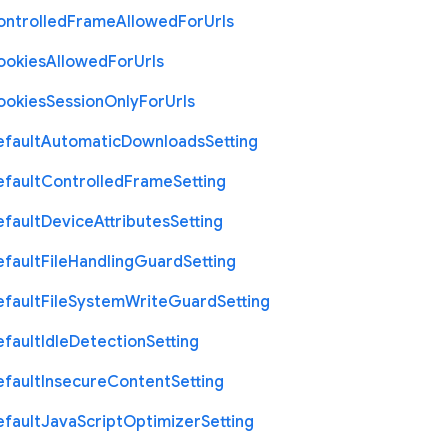
ontrolled
Frame
Allowed
For
Urls
ookies
Allowed
For
Urls
ookies
Session
Only
For
Urls
efault
Automatic
Downloads
Setting
efault
Controlled
Frame
Setting
efault
Device
Attributes
Setting
efault
File
Handling
Guard
Setting
efault
File
System
Write
Guard
Setting
efault
Idle
Detection
Setting
efault
Insecure
Content
Setting
efault
Java
Script
Optimizer
Setting