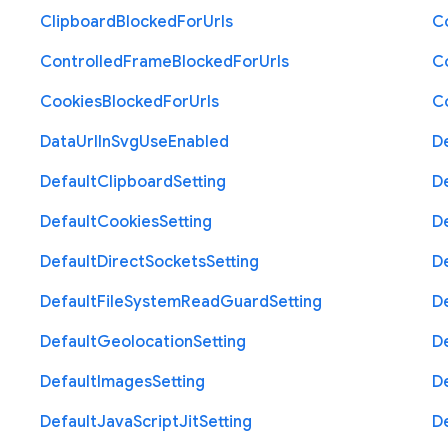
Clipboard
Blocked
For
Urls
C
Controlled
Frame
Blocked
For
Urls
C
Cookies
Blocked
For
Urls
C
Data
Url
In
Svg
Use
Enabled
D
Default
Clipboard
Setting
D
Default
Cookies
Setting
D
Default
Direct
Sockets
Setting
D
Default
File
System
Read
Guard
Setting
D
Default
Geolocation
Setting
D
Default
Images
Setting
D
Default
Java
Script
Jit
Setting
D