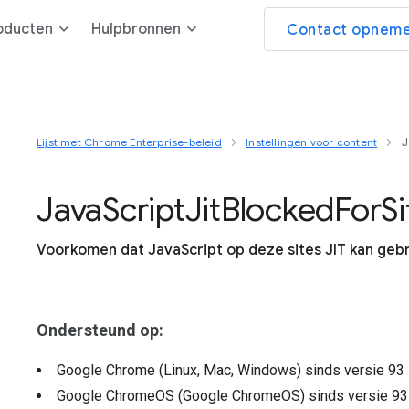
oducten
Hulpbronnen
Contact opneme
Lijst met Chrome Enterprise-beleid
Instellingen voor content
J
Java
Script
Jit
Blocked
For
Si
Voorkomen dat JavaScript op deze sites JIT kan geb
Ondersteund op:
Google Chrome (Linux, Mac, Windows)
sinds versie
93
Google ChromeOS (Google ChromeOS)
sinds versie
93