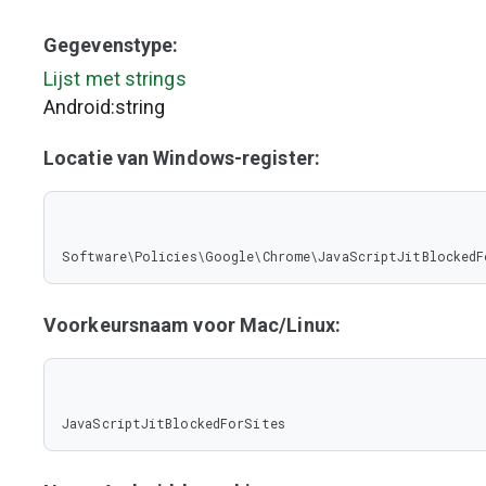
Gegevenstype:
Lijst met strings
Android:string
Locatie van Windows-register:
Software\Policies\Google\Chrome\JavaScriptJitBlockedF
Voorkeursnaam voor Mac/Linux:
JavaScriptJitBlockedForSites