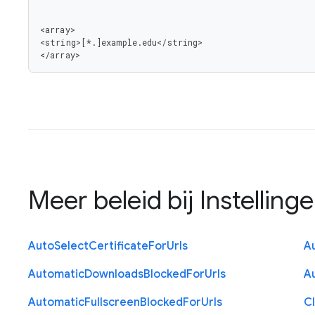
<array>

<string>[*.]example.edu</string>

</array>
Meer beleid bij
Instelling
Auto
Select
Certificate
For
Urls
A
Automatic
Downloads
Blocked
For
Urls
A
Automatic
Fullscreen
Blocked
For
Urls
C