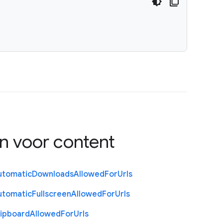
en voor content
utomatic
Downloads
Allowed
For
Urls
utomatic
Fullscreen
Allowed
For
Urls
lipboard
Allowed
For
Urls