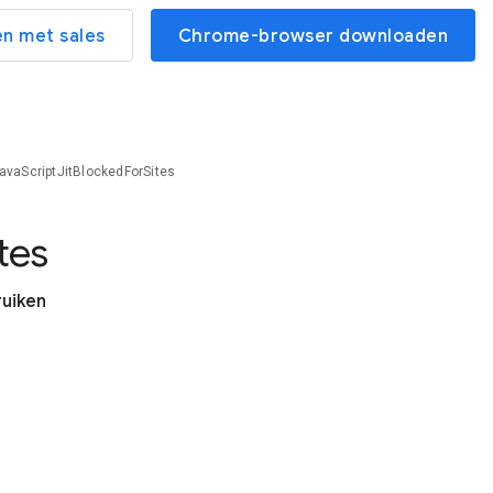
n met sales
Chrome-browser downloaden
avaScriptJitBlockedForSites
tes
ruiken