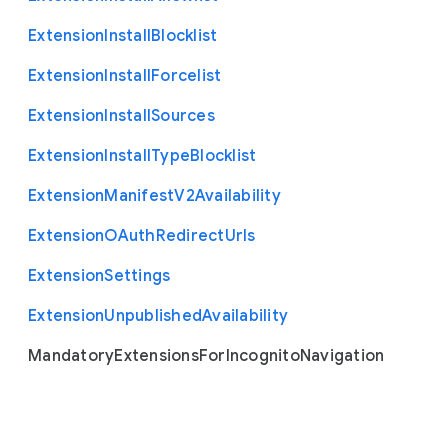
Extension
Install
Blocklist
Extension
Install
Forcelist
Extension
Install
Sources
Extension
Install
Type
Blocklist
Extension
Manifest
V2
Availability
Extension
O
Auth
Redirect
Urls
Extension
Settings
Extension
Unpublished
Availability
Mandatory
Extensions
For
Incognito
Navigation