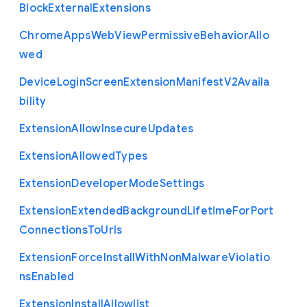
Block
External
Extensions
Chrome
Apps
Web
View
Permissive
Behavior
Allo
wed
Device
Login
Screen
Extension
Manifest
V2
Availa
bility
Extension
Allow
Insecure
Updates
Extension
Allowed
Types
Extension
Developer
Mode
Settings
Extension
Extended
Background
Lifetime
For
Port
Connections
To
Urls
Extension
Force
Install
With
Non
Malware
Violatio
ns
Enabled
Extension
Install
Allowlist