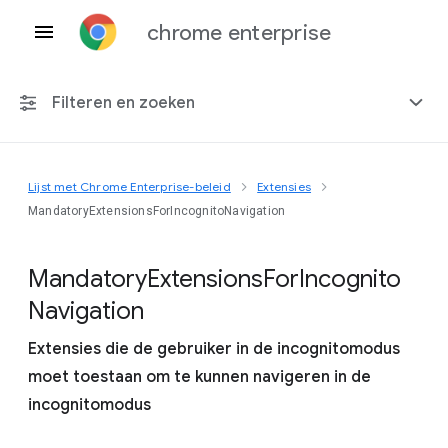
chrome enterprise
Filteren en zoeken
Lijst met Chrome Enterprise-beleid
Extensies
Elk platform
MandatoryExtensionsForIncognitoNavigation
Chrome 151
Mandatory
Extensions
For
Incognito
Navigation
Extensies die de gebruiker in de incognitomodus
Inclusief beëindigd beleid
moet toestaan om te kunnen navigeren in de
incognitomodus