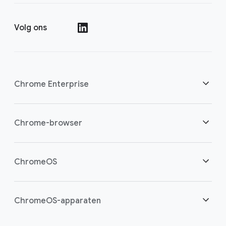
Volg ons
()
Chrome Enterprise
Beveiliging
Chrome-browser
Bied cloudwerkers meer mogelijkheden
Overzicht
ChromeOS
Een slimme investering
Downloads
Overzicht
ChromeOS-apparaten
Contact opnemen met sales
Beveiliging